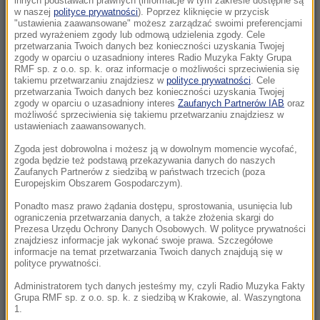
innych podstawach prawnych (informacje w tym zakresie dostępne są
22:17
w naszej
polityce prywatności
). Poprzez kliknięcie w przycisk
"ustawienia zaawansowane" możesz zarządzać swoimi preferencjami
GKS Katowice w nieciekawej sytuacji przed
przed wyrażeniem zgody lub odmową udzielenia zgody. Cele
rewanżem z Izraelczykami
przetwarzania Twoich danych bez konieczności uzyskania Twojej
zgody w oparciu o uzasadniony interes Radio Muzyka Fakty Grupa
RMF sp. z o.o. sp. k. oraz informacje o możliwości sprzeciwienia się
21:42
takiemu przetwarzaniu znajdziesz w
polityce prywatności
. Cele
Raków bezbramkowo remisuje. Sprawa
przetwarzania Twoich danych bez konieczności uzyskania Twojej
zgody w oparciu o uzasadniony interes
Zaufanych Partnerów IAB
oraz
awansu otwarta
możliwość sprzeciwienia się takiemu przetwarzaniu znajdziesz w
ustawieniach zaawansowanych.
21:37
Zgoda jest dobrowolna i możesz ją w dowolnym momencie wycofać,
Rosja na dalekiej północy ćwiczyła walkę z
zgoda będzie też podstawą przekazywania danych do naszych
NATO
Zaufanych Partnerów z siedzibą w państwach trzecich (poza
Europejskim Obszarem Gospodarczym).
21:15
Ponadto masz prawo żądania dostępu, sprostowania, usunięcia lub
ograniczenia przetwarzania danych, a także złożenia skargi do
Masakra w Jemenie. Huti przeszli do
Prezesa Urzędu Ochrony Danych Osobowych. W polityce prywatności
ofensywy
znajdziesz informacje jak wykonać swoje prawa. Szczegółowe
informacje na temat przetwarzania Twoich danych znajdują się w
polityce prywatności.
21:14
Tam jeszcze nie był. Zełenski odwiedzi
Administratorem tych danych jesteśmy my, czyli Radio Muzyka Fakty
Grupa RMF sp. z o.o. sp. k. z siedzibą w Krakowie, al. Waszyngtona
partnera Rosji
1.