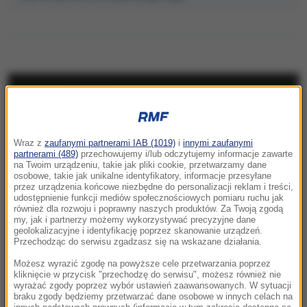
NAJNOWSZE
23:57
Wraz z
zaufanymi partnerami IAB (1019)
i
innymi zaufanymi
Były żołnierz USA przechodzi piekło w Rosji.
partnerami (489)
przechowujemy i/lub odczytujemy informacje zawarte
Waszyngton naciska na Moskwę
na Twoim urządzeniu, takie jak pliki cookie, przetwarzamy dane
osobowe, takie jak unikalne identyfikatory, informacje przesyłane
przez urządzenia końcowe niezbędne do personalizacji reklam i treści,
23:18
udostępnienie funkcji mediów społecznościowych pomiaru ruchu jak
„To był dobry dzień”. Iga Świątek awansowała
również dla rozwoju i poprawny naszych produktów. Za Twoją zgodą
my, jak i partnerzy możemy wykorzystywać precyzyjne dane
do kolejnej rundy w Toronto
geolokalizacyjne i identyfikację poprzez skanowanie urządzeń.
Przechodząc do serwisu zgadzasz się na wskazane działania.
23:08
Możesz wyrazić zgodę na powyższe cele przetwarzania poprzez
„Są już pewne postępy”. Donald Trump mówił
kliknięcie w przycisk "przechodzę do serwisu", możesz również nie
wyrażać zgody poprzez wybór ustawień zaawansowanych. W sytuacji
o wojnie w Ukrainie
braku zgody będziemy przetwarzać dane osobowe w innych celach na