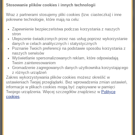
Stosowanie plików cookies i innych technologii
Wraz z partnerami stosujemy pliki cookies (tzw. ciasteczka) i inne
pokrewne technologie, które mają na celu:
Poranna rozmowa w RMF FM
Zapewnienie bezpieczeństwa podczas korzystania z naszych
Gościem Marcin Mastalerek
stron
Ulepszenie świadczonych przez nas usług poprzez wykorzystanie
danych w celach analitycznych i statystycznych
Poznanie Twoich preferencji na podstawie sposobu korzystania z
naszych serwisów
NAJPOPULARNIEJSZE
Wyświetlanie spersonalizowanych reklam, które odpowiadają
Twoim zainteresowaniom
Gromadzenie zagregowanych danych użytkownika korzystającego
z różnych urządzeń
Niedziela, 2 sierpnia 2026 (16:32)
Zakres wykorzystywania plików cookies możesz określić w
Gdzie żyje się najlepiej? Oto raj dla emigrantów
ustawieniach Twojej przeglądarki. Bez wprowadzenia zmian ustawień,
informacje w plikach cookies mogą być zapisywane w pamięci
Twojego urządzenia. Więcej szczegółów znajdziesz w
Polityce
cookies
.
Sobota, 1 sierpnia 2026 (15:39)
Sumy opanowały jezioro Garda. Włosi przygotowali
100 tys. euro dla tych, którzy je złowią
Niedziela, 2 sierpnia 2026 (05:13)