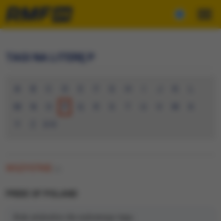
TAGI NA LITERĘ P
A
B
C
D
E
F
G
H
I
J
K
L
M
N
O
P
Q
R
S
T
U
V
W
X
Y
Z
0-9
WSZYSTKIE
(0)
PRIDE OF POLAND
Brak artykułów dla wybranego tagu.