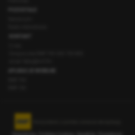
Patronaty
POZOSTAŁE
Newsroom
Radio internetowe
KONTAKT
O nas
Gorąca Linia RMF FM: 600 700 800
email: fakty@rmf.fm
APLIKACJE MOBILNE
RMF FM
RMF ON
Korzystanie z portalu oznacza akceptację
Regulaminu
.
Polityka Cookies
.
SpeakUp
.
Prywatność
.