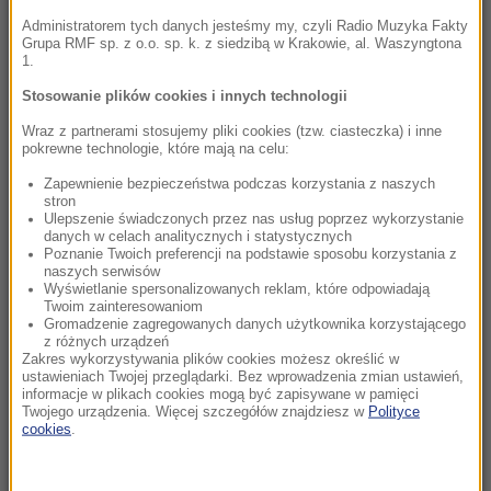
Administratorem tych danych jesteśmy my, czyli Radio Muzyka Fakty
Grupa RMF sp. z o.o. sp. k. z siedzibą w Krakowie, al. Waszyngtona
21:56
1.
Zmarzlik znów królem Rygi! Polak przewodzi
GP
Stosowanie plików cookies i innych technologii
Wraz z partnerami stosujemy pliki cookies (tzw. ciasteczka) i inne
21:14
pokrewne technologie, które mają na celu:
Świątek odwróciła losy meczu! Polka zagra o
Zapewnienie bezpieczeństwa podczas korzystania z naszych
półfinał w Toronto
stron
Ulepszenie świadczonych przez nas usług poprzez wykorzystanie
danych w celach analitycznych i statystycznych
21:02
Poznanie Twoich preferencji na podstawie sposobu korzystania z
„Mobilizacja bez faktycznego jej ogłoszenia”
naszych serwisów
Wyświetlanie spersonalizowanych reklam, które odpowiadają
Zełenski o Putinie i pociskach do Patriotów
Twoim zainteresowaniom
Gromadzenie zagregowanych danych użytkownika korzystającego
20:22
z różnych urządzeń
Zakres wykorzystywania plików cookies możesz określić w
Ukraina wydała zgodę na kolejne ekshumacje i
ustawieniach Twojej przeglądarki. Bez wprowadzenia zmian ustawień,
poszukiwania polskich ofiar
informacje w plikach cookies mogą być zapisywane w pamięci
Twojego urządzenia. Więcej szczegółów znajdziesz w
Polityce
cookies
.
20:07
„Nie jest dobrze”. Hunter Biden o stanie