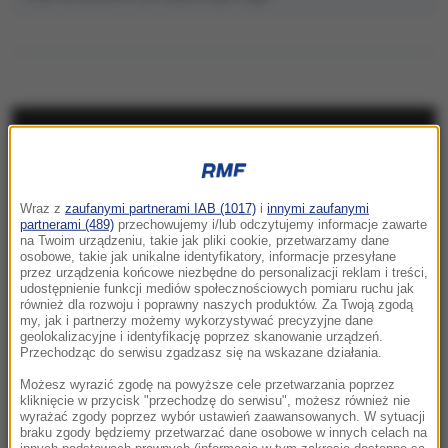
NAJNOWSZE
23:41
Wraz z
zaufanymi partnerami IAB (1017)
i
innymi zaufanymi
Hubert Hurkacz gra dalej! Potrzebny był tie-
partnerami (489)
przechowujemy i/lub odczytujemy informacje zawarte
break
na Twoim urządzeniu, takie jak pliki cookie, przetwarzamy dane
osobowe, takie jak unikalne identyfikatory, informacje przesyłane
przez urządzenia końcowe niezbędne do personalizacji reklam i treści,
23:26
udostępnienie funkcji mediów społecznościowych pomiaru ruchu jak
Linette walczyła, ale Jovic okazała się za
również dla rozwoju i poprawny naszych produktów. Za Twoją zgodą
my, jak i partnerzy możemy wykorzystywać precyzyjne dane
mocna. Toronto nie dla Polki
geolokalizacyjne i identyfikację poprzez skanowanie urządzeń.
Przechodząc do serwisu zgadzasz się na wskazane działania.
23:04
Możesz wyrazić zgodę na powyższe cele przetwarzania poprzez
Kierują jednym państwem, ale dzieli ich
kliknięcie w przycisk "przechodzę do serwisu", możesz również nie
wyrażać zgody poprzez wybór ustawień zaawansowanych. W sytuacji
przyciemniona szyba?
braku zgody będziemy przetwarzać dane osobowe w innych celach na