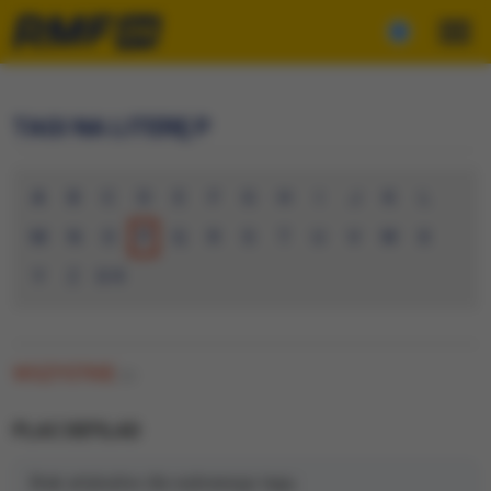
TAGI NA LITERĘ P
A
B
C
D
E
F
G
H
I
J
K
L
M
N
O
P
Q
R
S
T
U
V
W
X
Y
Z
0-9
WSZYSTKIE
(0)
PLAC DEFILAD
Brak artykułów dla wybranego tagu.