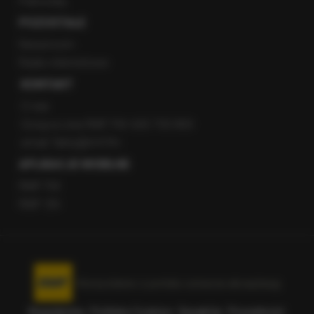
Patronaty
POZOSTAŁE
Newsroom
Radio internetowe
KONTAKT
O nas
Gorąca Linia RMF FM: 600 700 800
email: fakty@rmf.fm
APLIKACJE MOBILNE
RMF FM
RMF ON
Korzystanie z portalu oznacza akceptację
Regulaminu
.
Polityka Cookies
.
SpeakUp
.
Prywatność
.