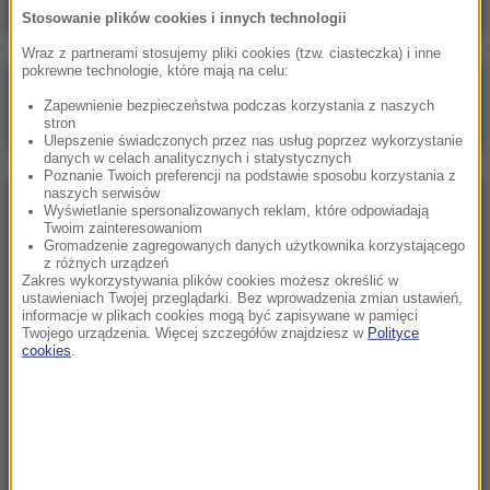
Stosowanie plików cookies i innych technologii
Wraz z partnerami stosujemy pliki cookies (tzw. ciasteczka) i inne
pokrewne technologie, które mają na celu:
Poranna rozmowa w RMF FM
Zapewnienie bezpieczeństwa podczas korzystania z naszych
Gościem Zbigniew Bogucki
stron
Ulepszenie świadczonych przez nas usług poprzez wykorzystanie
danych w celach analitycznych i statystycznych
Poznanie Twoich preferencji na podstawie sposobu korzystania z
naszych serwisów
NAJPOPULARNIEJSZE
Wyświetlanie spersonalizowanych reklam, które odpowiadają
Twoim zainteresowaniom
Gromadzenie zagregowanych danych użytkownika korzystającego
z różnych urządzeń
Niedziela, 2 sierpnia 2026 (16:32)
Zakres wykorzystywania plików cookies możesz określić w
Gdzie żyje się najlepiej? Oto raj dla emigrantów
ustawieniach Twojej przeglądarki. Bez wprowadzenia zmian ustawień,
informacje w plikach cookies mogą być zapisywane w pamięci
Twojego urządzenia. Więcej szczegółów znajdziesz w
Polityce
cookies
.
Sobota, 1 sierpnia 2026 (15:39)
Sumy opanowały jezioro Garda. Włosi przygotowali
100 tys. euro dla tych, którzy je złowią
Niedziela, 2 sierpnia 2026 (05:13)