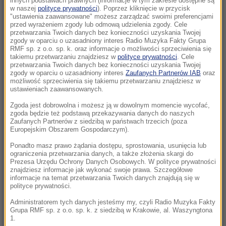
innych podstawach prawnych (informacje w tym zakresie dostępne są
22:19
w naszej
polityce prywatności
). Poprzez kliknięcie w przycisk
"ustawienia zaawansowane" możesz zarządzać swoimi preferencjami
Walka o Ligę Europy. Ferencvaros znalazł
przed wyrażeniem zgody lub odmową udzielenia zgody. Cele
sposób na Górnika
przetwarzania Twoich danych bez konieczności uzyskania Twojej
zgody w oparciu o uzasadniony interes Radio Muzyka Fakty Grupa
RMF sp. z o.o. sp. k. oraz informacje o możliwości sprzeciwienia się
21:56
takiemu przetwarzaniu znajdziesz w
polityce prywatności
. Cele
Świetny początek nie wystarczył. Pegula
przetwarzania Twoich danych bez konieczności uzyskania Twojej
zgody w oparciu o uzasadniony interes
Zaufanych Partnerów IAB
oraz
zatrzymała Fręch w Toronto
możliwość sprzeciwienia się takiemu przetwarzaniu znajdziesz w
ustawieniach zaawansowanych.
21:55
Zgoda jest dobrowolna i możesz ją w dowolnym momencie wycofać,
Ten organizm nie umiera ze starości. Z
zgoda będzie też podstawą przekazywania danych do naszych
łatwością oszukuje śmierć
Zaufanych Partnerów z siedzibą w państwach trzecich (poza
Europejskim Obszarem Gospodarczym).
21:26
Ponadto masz prawo żądania dostępu, sprostowania, usunięcia lub
ograniczenia przetwarzania danych, a także złożenia skargi do
Protest na popularnym europejskim lotnisku.
Prezesa Urzędu Ochrony Danych Osobowych. W polityce prywatności
Możliwe utrudnienia
znajdziesz informacje jak wykonać swoje prawa. Szczegółowe
informacje na temat przetwarzania Twoich danych znajdują się w
polityce prywatności.
21:16
Czarne wdowy z Rosji polują na świeżych
Administratorem tych danych jesteśmy my, czyli Radio Muzyka Fakty
Grupa RMF sp. z o.o. sp. k. z siedzibą w Krakowie, al. Waszyngtona
rekrutów
1.