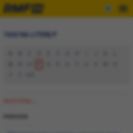
TAGI NA LITERĘ P
A
B
C
D
E
F
G
H
I
J
K
L
M
N
O
P
Q
R
S
T
U
V
W
X
Y
Z
0-9
WSZYSTKIE
(1)
PARAGON