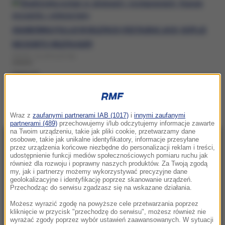
SKARBÓWKA POLUJE W SKLEPACH I RESTAURACJACH. KUPUJE
INCOGNITO I WLEPIA KARY
PIĄTEK, 10 LIPCA (07:56)
PARAGON
Wraz z
zaufanymi partnerami IAB (1017)
i
innymi zaufanymi
partnerami (489)
przechowujemy i/lub odczytujemy informacje zawarte
na Twoim urządzeniu, takie jak pliki cookie, przetwarzamy dane
osobowe, takie jak unikalne identyfikatory, informacje przesyłane
NAJNOWSZE
przez urządzenia końcowe niezbędne do personalizacji reklam i treści,
udostępnienie funkcji mediów społecznościowych pomiaru ruchu jak
również dla rozwoju i poprawny naszych produktów. Za Twoją zgodą
15:20
my, jak i partnerzy możemy wykorzystywać precyzyjne dane
geolokalizacyjne i identyfikację poprzez skanowanie urządzeń.
Senat odrzuca kandydaturę dr. Mateusza
Przechodząc do serwisu zgadzasz się na wskazane działania.
Szpytmy na stanowisko prezesa IPN
Możesz wyrazić zgodę na powyższe cele przetwarzania poprzez
kliknięcie w przycisk "przechodzę do serwisu", możesz również nie
15:16
wyrażać zgody poprzez wybór ustawień zaawansowanych. W sytuacji