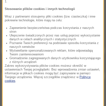
1.
14:43
Wjechał autem w tłum, bo „chciał zabić”. Jest
Stosowanie plików cookies i innych technologii
wyrok dla Afgańczyka
Wraz z partnerami stosujemy pliki cookies (tzw. ciasteczka) i inne
pokrewne technologie, które mają na celu:
14:41
Zapewnienie bezpieczeństwa podczas korzystania z naszych
Obiecują szybki zwrot podatku. Wystarczy
stron
jeden klik, by stracić wszystko
Ulepszenie świadczonych przez nas usług poprzez wykorzystanie
danych w celach analitycznych i statystycznych
Poznanie Twoich preferencji na podstawie sposobu korzystania z
naszych serwisów
Wyświetlanie spersonalizowanych reklam, które odpowiadają
Twoim zainteresowaniom
Gromadzenie zagregowanych danych użytkownika korzystającego
Poranna rozmowa w RMF FM
z różnych urządzeń
Gościem Marcin Mastalerek
Zakres wykorzystywania plików cookies możesz określić w
ustawieniach Twojej przeglądarki. Bez wprowadzenia zmian ustawień,
informacje w plikach cookies mogą być zapisywane w pamięci
Twojego urządzenia. Więcej szczegółów znajdziesz w
Polityce
cookies
.
NAJPOPULARNIEJSZE
Niedziela, 2 sierpnia 2026 (16:32)
Gdzie żyje się najlepiej? Oto raj dla emigrantów