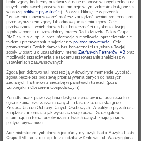
Taksówkarz odpowie przed sądem za
braku zgody będziemy przetwarzać dane osobowe w innych celach na
innych podstawach prawnych (informacje w tym zakresie dostępne są
molestowanie pasażerki
w naszej
polityce prywatności
). Poprzez kliknięcie w przycisk
"ustawienia zaawansowane" możesz zarządzać swoimi preferencjami
przed wyrażeniem zgody lub odmową udzielenia zgody. Cele
15:11
przetwarzania Twoich danych bez konieczności uzyskania Twojej
USA zwiększyły poziom wymiany informacji
zgody w oparciu o uzasadniony interes Radio Muzyka Fakty Grupa
wywiadowczych z Ukrainą
RMF sp. z o.o. sp. k. oraz informacje o możliwości sprzeciwienia się
takiemu przetwarzaniu znajdziesz w
polityce prywatności
. Cele
przetwarzania Twoich danych bez konieczności uzyskania Twojej
15:08
zgody w oparciu o uzasadniony interes
Zaufanych Partnerów IAB
oraz
możliwość sprzeciwienia się takiemu przetwarzaniu znajdziesz w
Lazurowa woda po prostu zniknęła. Oto co
ustawieniach zaawansowanych.
zostało z „polskich Malediwów”
Zgoda jest dobrowolna i możesz ją w dowolnym momencie wycofać,
zgoda będzie też podstawą przekazywania danych do naszych
15:01
Zaufanych Partnerów z siedzibą w państwach trzecich (poza
Gratka dla miłośników bałtyckich
Europejskim Obszarem Gospodarczym).
przestworzy. Możesz eksplorować te wraki
Ponadto masz prawo żądania dostępu, sprostowania, usunięcia lub
bez zezwolenia
ograniczenia przetwarzania danych, a także złożenia skargi do
Prezesa Urzędu Ochrony Danych Osobowych. W polityce prywatności
znajdziesz informacje jak wykonać swoje prawa. Szczegółowe
14:53
informacje na temat przetwarzania Twoich danych znajdują się w
Udar słoneczny i cieplny. NFZ podał nowe
polityce prywatności.
dane
Administratorem tych danych jesteśmy my, czyli Radio Muzyka Fakty
Grupa RMF sp. z o.o. sp. k. z siedzibą w Krakowie, al. Waszyngtona