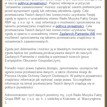
Tragedia na drodze w Świętokrzyskiem.
w naszej
polityce prywatności
). Poprzez kliknięcie w przycisk
"ustawienia zaawansowane" możesz zarządzać swoimi preferencjami
Jedna osoba nie żyje
przed wyrażeniem zgody lub odmową udzielenia zgody. Cele
przetwarzania Twoich danych bez konieczności uzyskania Twojej
zgody w oparciu o uzasadniony interes Radio Muzyka Fakty Grupa
16:34
RMF sp. z o.o. sp. k. oraz informacje o możliwości sprzeciwienia się
Znaleziono niewybuch. Utrudnienia w ścisłym
takiemu przetwarzaniu znajdziesz w
polityce prywatności
. Cele
przetwarzania Twoich danych bez konieczności uzyskania Twojej
centrum Warszawy
zgody w oparciu o uzasadniony interes
Zaufanych Partnerów IAB
oraz
możliwość sprzeciwienia się takiemu przetwarzaniu znajdziesz w
15:55
ustawieniach zaawansowanych.
Ważna ukraińska urzędniczka podejrzana o
Zgoda jest dobrowolna i możesz ją w dowolnym momencie wycofać,
zatajenie majątku
zgoda będzie też podstawą przekazywania danych do naszych
Zaufanych Partnerów z siedzibą w państwach trzecich (poza
Europejskim Obszarem Gospodarczym).
15:47
Prezydent wnioskował o referendum. Senat
Ponadto masz prawo żądania dostępu, sprostowania, usunięcia lub
ograniczenia przetwarzania danych, a także złożenia skargi do
drugi raz mówi „nie”
Prezesa Urzędu Ochrony Danych Osobowych. W polityce prywatności
znajdziesz informacje jak wykonać swoje prawa. Szczegółowe
informacje na temat przetwarzania Twoich danych znajdują się w
15:39
polityce prywatności.
PiS o deportacjach Ukraińców. „Będą mogli
walczyć za ojczyznę”
Administratorem tych danych jesteśmy my, czyli Radio Muzyka Fakty
Grupa RMF sp. z o.o. sp. k. z siedzibą w Krakowie, al. Waszyngtona
1.