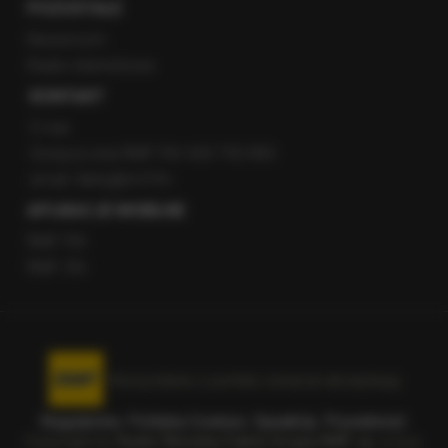
POZOSTAŁE
Newsroom
Radio internetowe
KONTAKT
O nas
Gorąca Linia RMF FM: 600 700 800
email: fakty@rmf.fm
APLIKACJE MOBILNE
RMF FM
RMF ON
Korzystanie z portalu oznacza akceptację
Regulaminu
.
Polityka Cookies
.
SpeakUp
.
Prywatność
.
Copyright by
Radio Muzyka Fakty Grupa RMF sp. z o.o.