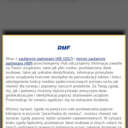
NAJNOWSZE
17:17
Wraz z
zaufanymi partnerami IAB (1017)
i
innymi zaufanymi
Grad miał nawet 7 cm średnicy. Potężne
partnerami (489)
przechowujemy i/lub odczytujemy informacje zawarte
na Twoim urządzeniu, takie jak pliki cookie, przetwarzamy dane
burze nad Warmią i Mazurami
osobowe, takie jak unikalne identyfikatory, informacje przesyłane
przez urządzenia końcowe niezbędne do personalizacji reklam i treści,
17:05
udostępnienie funkcji mediów społecznościowych pomiaru ruchu jak
również dla rozwoju i poprawny naszych produktów. Za Twoją zgodą
Litwa ostrzega przed prowokacją Rosji
my, jak i partnerzy możemy wykorzystywać precyzyjne dane
geolokalizacyjne i identyfikację poprzez skanowanie urządzeń.
16:55
Przechodząc do serwisu zgadzasz się na wskazane działania.
Kiedy jeść jajka, by schudnąć? Zaskakujące
Możesz wyrazić zgodę na powyższe cele przetwarzania poprzez
efekty wyboru odpowiedniej pory
kliknięcie w przycisk "przechodzę do serwisu", możesz również nie
wyrażać zgody poprzez wybór ustawień zaawansowanych. W sytuacji
braku zgody będziemy przetwarzać dane osobowe w innych celach na
16:35
innych podstawach prawnych (informacje w tym zakresie dostępne są