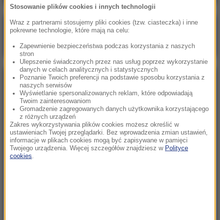
Stosowanie plików cookies i innych technologii
Wraz z partnerami stosujemy pliki cookies (tzw. ciasteczka) i inne
Poranna rozmowa w RMF FM
pokrewne technologie, które mają na celu:
Gościem Marcin Mastalerek
Zapewnienie bezpieczeństwa podczas korzystania z naszych
stron
Ulepszenie świadczonych przez nas usług poprzez wykorzystanie
danych w celach analitycznych i statystycznych
Poznanie Twoich preferencji na podstawie sposobu korzystania z
NAJPOPULARNIEJSZE
naszych serwisów
Wyświetlanie spersonalizowanych reklam, które odpowiadają
Twoim zainteresowaniom
Niedziela, 2 sierpnia 2026 (16:32)
Gromadzenie zagregowanych danych użytkownika korzystającego
z różnych urządzeń
Gdzie żyje się najlepiej? Oto raj dla emigrantów
Zakres wykorzystywania plików cookies możesz określić w
ustawieniach Twojej przeglądarki. Bez wprowadzenia zmian ustawień,
informacje w plikach cookies mogą być zapisywane w pamięci
Twojego urządzenia. Więcej szczegółów znajdziesz w
Polityce
Sobota, 1 sierpnia 2026 (15:39)
cookies
.
Sumy opanowały jezioro Garda. Włosi przygotowali
100 tys. euro dla tych, którzy je złowią
Niedziela, 2 sierpnia 2026 (05:13)
Włosi zachwyceni polskimi turystami. W tym