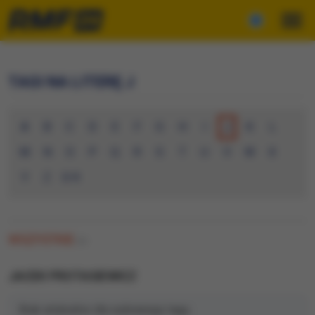
TAGI NA LITERĘ J
A
B
C
D
E
F
G
H
I
J
K
L
M
N
O
P
Q
R
S
T
U
V
W
X
Y
Z
0-9
WSZYSTKIE
(0)
JACEK PROTASIEWICZ
Brak artykułów dla wybranego tagu.