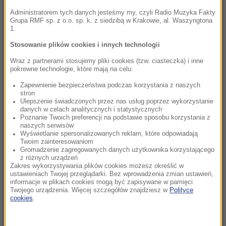
rozmowie z RMF FM
Administratorem tych danych jesteśmy my, czyli Radio Muzyka Fakty
Grupa RMF sp. z o.o. sp. k. z siedzibą w Krakowie, al. Waszyngtona
05:55
1.
Każdego dnia ginie tam średnio jedno
Stosowanie plików cookies i innych technologii
dziecko. Szokujące dane UNICEF
Wraz z partnerami stosujemy pliki cookies (tzw. ciasteczka) i inne
pokrewne technologie, które mają na celu:
05:28
Historyczne rozmowy w Wenezueli. Kraj może
Zapewnienie bezpieczeństwa podczas korzystania z naszych
stron
przejść rewolucję
Ulepszenie świadczonych przez nas usług poprzez wykorzystanie
danych w celach analitycznych i statystycznych
Poznanie Twoich preferencji na podstawie sposobu korzystania z
23:57
naszych serwisów
Były żołnierz USA przechodzi piekło w Rosji.
Wyświetlanie spersonalizowanych reklam, które odpowiadają
Twoim zainteresowaniom
Waszyngton naciska na Moskwę
Gromadzenie zagregowanych danych użytkownika korzystającego
z różnych urządzeń
23:18
Zakres wykorzystywania plików cookies możesz określić w
ustawieniach Twojej przeglądarki. Bez wprowadzenia zmian ustawień,
„To był dobry dzień”. Iga Świątek awansowała
informacje w plikach cookies mogą być zapisywane w pamięci
do kolejnej rundy w Toronto
Twojego urządzenia. Więcej szczegółów znajdziesz w
Polityce
cookies
.
23:08
„Są już pewne postępy”. Donald Trump mówił