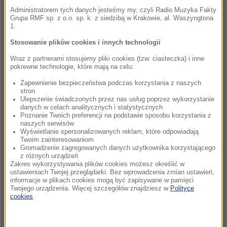
Rzeszów pod wodą. Zalana część szpitala,
Administratorem tych danych jesteśmy my, czyli Radio Muzyka Fakty
wstrzymano przyjęcia
Grupa RMF sp. z o.o. sp. k. z siedzibą w Krakowie, al. Waszyngtona
1.
15:52
Stosowanie plików cookies i innych technologii
Hołownia znów u sterów Polski 2050? Media:
Wraz z partnerami stosujemy pliki cookies (tzw. ciasteczka) i inne
Zbiera większość, by przejąć kontrolę nad
pokrewne technologie, które mają na celu:
klubem
Zapewnienie bezpieczeństwa podczas korzystania z naszych
stron
15:43
Ulepszenie świadczonych przez nas usług poprzez wykorzystanie
danych w celach analitycznych i statystycznych
Duże obniżki cen paliw na stacjach. Wiadomo,
Poznanie Twoich preferencji na podstawie sposobu korzystania z
kiedy kierowcy odetchną
naszych serwisów
Wyświetlanie spersonalizowanych reklam, które odpowiadają
Twoim zainteresowaniom
15:34
Gromadzenie zagregowanych danych użytkownika korzystającego
Zacharowa w amoku po przemówieniu
z różnych urządzeń
Zakres wykorzystywania plików cookies możesz określić w
Nawrockiego. „Gdański muzealnik zapomniał”
ustawieniach Twojej przeglądarki. Bez wprowadzenia zmian ustawień,
informacje w plikach cookies mogą być zapisywane w pamięci
Twojego urządzenia. Więcej szczegółów znajdziesz w
Polityce
15:05
cookies
.
Zatrucie w ośrodku rehabilitacyjnym w
Międzywodziu. Są wstępne wyniki badań