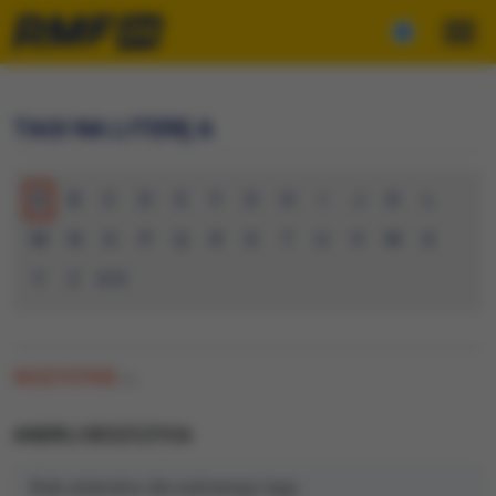
TAGI NA LITERĘ A
A
B
C
D
E
F
G
H
I
J
K
L
M
N
O
P
Q
R
S
T
U
V
W
X
Y
Z
0-9
WSZYSTKIE
(0)
ANDRIJ DESZCZYCA
Brak artykułów dla wybranego tagu.