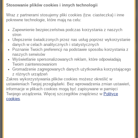
Stosowanie plików cookies i innych technologii
Wraz z partnerami stosujemy pliki cookies (tzw. ciasteczka) i inne
pokrewne technologie, które mają na celu:
Poranna rozmowa w RMF FM
Zapewnienie bezpieczeństwa podczas korzystania z naszych
Gościem Zbigniew Bogucki
stron
Ulepszenie świadczonych przez nas usług poprzez wykorzystanie
danych w celach analitycznych i statystycznych
Poznanie Twoich preferencji na podstawie sposobu korzystania z
naszych serwisów
NAJPOPULARNIEJSZE
Wyświetlanie spersonalizowanych reklam, które odpowiadają
Twoim zainteresowaniom
Gromadzenie zagregowanych danych użytkownika korzystającego
z różnych urządzeń
Sobota, 1 sierpnia 2026 (15:39)
Zakres wykorzystywania plików cookies możesz określić w
Sumy opanowały jezioro Garda. Włosi przygotowali
ustawieniach Twojej przeglądarki. Bez wprowadzenia zmian ustawień,
informacje w plikach cookies mogą być zapisywane w pamięci
100 tys. euro dla tych, którzy je złowią
Twojego urządzenia. Więcej szczegółów znajdziesz w
Polityce
cookies
.
Niedziela, 2 sierpnia 2026 (16:32)
Gdzie żyje się najlepiej? Oto raj dla emigrantów
Niedziela, 2 sierpnia 2026 (05:13)