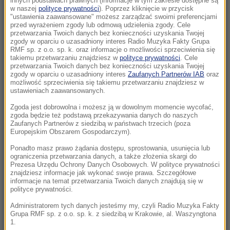
innych podstawach prawnych (informacje w tym zakresie dostępne są
10:10
w naszej
polityce prywatności
). Poprzez kliknięcie w przycisk
"ustawienia zaawansowane" możesz zarządzać swoimi preferencjami
Z jeziora wyłowiono ciało. To mąż włoskiej
przed wyrażeniem zgody lub odmową udzielenia zgody. Cele
minister
przetwarzania Twoich danych bez konieczności uzyskania Twojej
zgody w oparciu o uzasadniony interes Radio Muzyka Fakty Grupa
RMF sp. z o.o. sp. k. oraz informacje o możliwości sprzeciwienia się
10:05
takiemu przetwarzaniu znajdziesz w
polityce prywatności
. Cele
To najmłodszy profesor w historii. Wykłada
przetwarzania Twoich danych bez konieczności uzyskania Twojej
zgody w oparciu o uzasadniony interes
Zaufanych Partnerów IAB
oraz
inżynierię i studiuje prawo
możliwość sprzeciwienia się takiemu przetwarzaniu znajdziesz w
ustawieniach zaawansowanych.
09:45
Zgoda jest dobrowolna i możesz ją w dowolnym momencie wycofać,
7 miliardów mniej w budżecie. Weta
zgoda będzie też podstawą przekazywania danych do naszych
Nawrockiego kosztowały Polskę fortunę
Zaufanych Partnerów z siedzibą w państwach trzecich (poza
Europejskim Obszarem Gospodarczym).
09:41
Ponadto masz prawo żądania dostępu, sprostowania, usunięcia lub
ograniczenia przetwarzania danych, a także złożenia skargi do
Pożar centrum handlowego. Nocna akcja
Prezesa Urzędu Ochrony Danych Osobowych. W polityce prywatności
strażaków w Bydgoszczy
znajdziesz informacje jak wykonać swoje prawa. Szczegółowe
informacje na temat przetwarzania Twoich danych znajdują się w
polityce prywatności.
09:34
Dramatyczna akcja ratunkowa w Tatrach.
Administratorem tych danych jesteśmy my, czyli Radio Muzyka Fakty
Grupa RMF sp. z o.o. sp. k. z siedzibą w Krakowie, al. Waszyngtona
Polak spadł podczas wspinaczki
1.