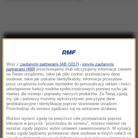
NAJNOWSZE
10:24
Wraz z
zaufanymi partnerami IAB (1017)
i
innymi zaufanymi
Kościół obchodzi dziś ważne święto. Czy
partnerami (489)
przechowujemy i/lub odczytujemy informacje zawarte
trzeba iść na mszę?
na Twoim urządzeniu, takie jak pliki cookie, przetwarzamy dane
osobowe, takie jak unikalne identyfikatory, informacje przesyłane
przez urządzenia końcowe niezbędne do personalizacji reklam i treści,
10:15
udostępnienie funkcji mediów społecznościowych pomiaru ruchu jak
Kolorowy ptak w szarej klatce PRL-u. Legenda
również dla rozwoju i poprawny naszych produktów. Za Twoją zgodą
my, jak i partnerzy możemy wykorzystywać precyzyjne dane
i prawda o Kalinie Jędrusik
geolokalizacyjne i identyfikację poprzez skanowanie urządzeń.
Przechodząc do serwisu zgadzasz się na wskazane działania.
10:14
Możesz wyrazić zgodę na powyższe cele przetwarzania poprzez
Niebezpieczne zachowanie kierowcy
kliknięcie w przycisk "przechodzę do serwisu", możesz również nie
wyrażać zgody poprzez wybór ustawień zaawansowanych. W sytuacji
miejskiego autobusu. „Zignorował przepisy”
braku zgody będziemy przetwarzać dane osobowe w innych celach na