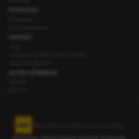
Patronaty
POZOSTAŁE
Newsroom
Radio internetowe
KONTAKT
O nas
Gorąca Linia RMF FM: 600 700 800
email: fakty@rmf.fm
APLIKACJE MOBILNE
RMF FM
RMF ON
Korzystanie z portalu oznacza akceptację
Regulaminu
.
Polityka Cookies
.
SpeakUp
.
Prywatność
.