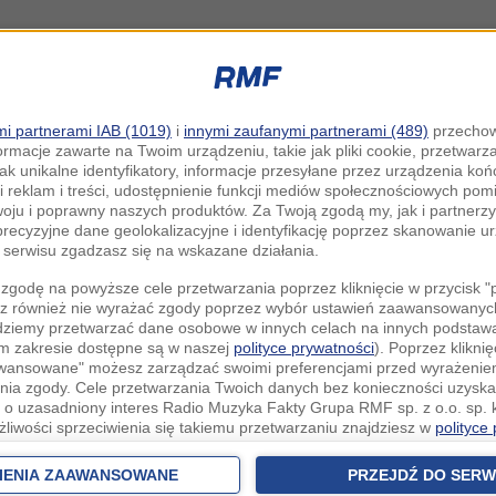
i partnerami IAB (1019)
i
innymi zaufanymi partnerami (489)
przechow
ormacje zawarte na Twoim urządzeniu, takie jak pliki cookie, przetwar
jak unikalne identyfikatory, informacje przesyłane przez urządzenia k
i reklam i treści, udostępnienie funkcji mediów społecznościowych pom
woju i poprawny naszych produktów. Za Twoją zgodą my, jak i partner
recyzyjne dane geolokalizacyjne i identyfikację poprzez skanowanie u
serwisu zgadzasz się na wskazane działania.
zgodę na powyższe cele przetwarzania poprzez kliknięcie w przycisk 
z również nie wyrażać zgody poprzez wybór ustawień zaawansowanych
dziemy przetwarzać dane osobowe w innych celach na innych podsta
ym zakresie dostępne są w naszej
polityce prywatności
). Poprzez kliknię
awansowane" możesz zarządzać swoimi preferencjami przed wyrażenie
ia zgody. Cele przetwarzania Twoich danych bez konieczności uzyska
 o uzasadniony interes Radio Muzyka Fakty Grupa RMF sp. z o.o. sp. k
żliwości sprzeciwienia się takiemu przetwarzaniu znajdziesz w
polityce
nia Twoich danych bez konieczności uzyskania Twojej zgody w oparci
ch Partnerów IAB
oraz możliwość sprzeciwienia się takiemu przetwarza
IENIA ZAAWANSOWANE
PRZEJDŹ DO SERW
aawansowanych.