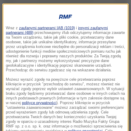
Wraz z
zaufanymi partnerami IAB (1019)
i
innymi zaufanymi
partnerami (489)
przechowujemy i/lub odczytujemy informacje zawarte
na Twoim urządzeniu, takie jak pliki cookie, przetwarzamy dane
osobowe, takie jak unikalne identyfikatory, informacje przesyłane
przez urządzenia końcowe niezbędne do personalizacji reklam i treści,
udostępnienie funkcji mediów społecznościowych pomiaru ruchu jak
również dla rozwoju i poprawny naszych produktów. Za Twoją zgodą
my, jak i partnerzy możemy wykorzystywać precyzyjne dane
geolokalizacyjne i identyfikację poprzez skanowanie urządzeń.
W piątek 6 maja krótką jazdą indywidualną na czas
Przechodząc do serwisu zgadzasz się na wskazane działania.
w Apeldoorn wystartuje 99. edycja Giro d'Italia.
Możesz wyrazić zgodę na powyższe cele przetwarzania poprzez
Koniec nastąpi z górą trzy tygodnie później. Liczy
kliknięcie w przycisk "przechodzę do serwisu", możesz również nie
wyrażać zgody poprzez wybór ustawień zaawansowanych. W sytuacji
dwadzieścia jeden etapów o łącznym dystansie
braku zgody będziemy przetwarzać dane osobowe w innych celach na
innych podstawach prawnych (informacje w tym zakresie dostępne są
3883 km. W wyścigu wystartuje Rafał Majka.
w naszej
polityce prywatności
). Poprzez kliknięcie w przycisk
"ustawienia zaawansowane" możesz zarządzać swoimi preferencjami
Trzymamy kciuki. A dla wszystkich jego fanów
przed wyrażeniem zgody lub odmową udzielenia zgody. Cele
przetwarzania Twoich danych bez konieczności uzyskania Twojej
mamy nie lada gratkę - bidony z podpisem naszego
zgody w oparciu o uzasadniony interes Radio Muzyka Fakty Grupa
RMF sp. z o.o. sp. k. oraz informacje o możliwości sprzeciwienia się
mistrza oraz kalendarze.
takiemu przetwarzaniu znajdziesz w
polityce prywatności
. Cele