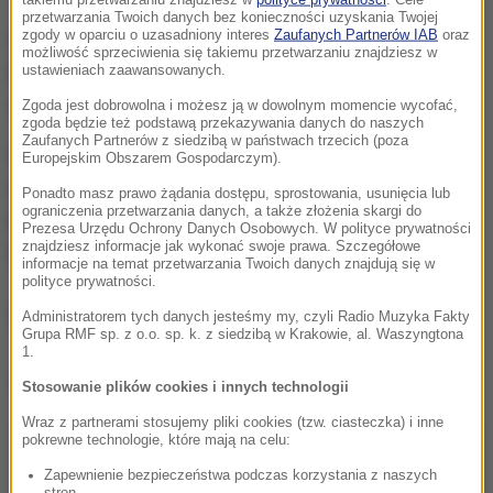
przetwarzania Twoich danych bez konieczności uzyskania Twojej
zgody w oparciu o uzasadniony interes
Zaufanych Partnerów IAB
oraz
Aby je zdobyć, trzeba krótko napisać za co cenisz
możliwość sprzeciwienia się takiemu przetwarzaniu znajdziesz w
Rafała Majkę. Na Wasze wpisy czekamy do 6 maja
ustawieniach zaawansowanych.
do godz. 12.
Zgoda jest dobrowolna i możesz ją w dowolnym momencie wycofać,
zgoda będzie też podstawą przekazywania danych do naszych
Zaufanych Partnerów z siedzibą w państwach trzecich (poza
Śledźcie nasza stronę, bo na tym nie koniec
Europejskim Obszarem Gospodarczym).
niespodzianek. Będziecie mogli zdobyć jeszcze
Ponadto masz prawo żądania dostępu, sprostowania, usunięcia lub
ograniczenia przetwarzania danych, a także złożenia skargi do
kask filmy Specialized. Oczywiście z podpisem
Prezesa Urzędu Ochrony Danych Osobowych. W polityce prywatności
znajdziesz informacje jak wykonać swoje prawa. Szczegółowe
Rafała Majki.
informacje na temat przetwarzania Twoich danych znajdują się w
polityce prywatności.
(MKam)
Administratorem tych danych jesteśmy my, czyli Radio Muzyka Fakty
Grupa RMF sp. z o.o. sp. k. z siedzibą w Krakowie, al. Waszyngtona
1.
Dalsza część artykułu pod materiałem video:
Stosowanie plików cookies i innych technologii
Wraz z partnerami stosujemy pliki cookies (tzw. ciasteczka) i inne
pokrewne technologie, które mają na celu:
Zapewnienie bezpieczeństwa podczas korzystania z naszych
stron