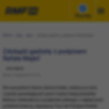
Słuchaj
RMF24
Fakty
Sport
Zdobądź gadżety z podpisem Rafała Majki!
Zdobądź gadżety z podpisem
Rafała Majki!
udostępnij
Środa, 4 maja 2016 (15:15)
Dla wszystkich fanów dwóch kółek, zwłaszcza tych
czynnie uprawiających sport mamy niespodziankę!
Bidony i kalendarze z podpisem jednego z najlepszych
polskich kolarzy, zwycięzcy Tour de Pologne Rafała