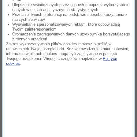
Ulepszenie świadczonych przez nas usług poprzez wykorzystanie
danych w celach analitycznych i statystycznych
Poznanie Twoich preferencji na podstawie sposobu korzystania z
naszych serwisów
Wyświetlanie spersonalizowanych reklam, które odpowiadają
Twoim zainteresowaniom
Gromadzenie zagregowanych danych użytkownika korzystającego
z różnych urządzeń
Zakres wykorzystywania plików cookies możesz określić w
ustawieniach Twojej przeglądarki. Bez wprowadzenia zmian ustawień,
informacje w plikach cookies mogą być zapisywane w pamięci
Twojego urządzenia. Więcej szczegółów znajdziesz w
Polityce
cookies
.
Źródło: RMF FM
chcesz widzieć więcej artykułów od RMF24?
dodaj w
Google