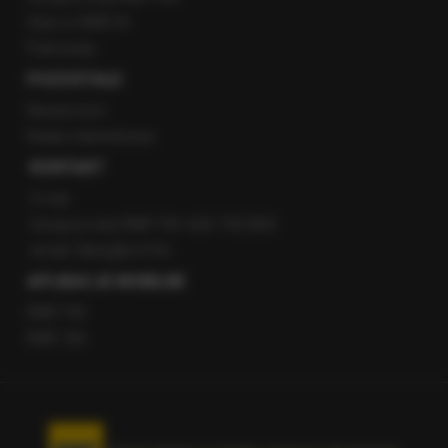
Staż w RMF24
Patronaty
POZOSTAŁE
Newsroom
Radio internetowe
KONTAKT
O nas
Gorąca Linia RMF FM: 600 700 800
email: fakty@rmf.fm
APLIKACJE MOBILNE
RMF FM
RMF ON