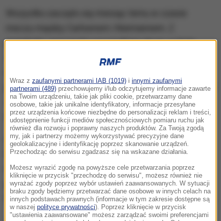
Wszystko zaczęło się miesiąc temu w czasie
meczu między Carlsenem i Niemannem. Z
pojedynku zwycięsko wyszedł ten drugi, co było
sporą niespodzianką.
Po nim Carlsen oskarżył
swojego przeciwnika o oszustwo. Nie przedstawił
Wraz z
zaufanymi partnerami IAB (1019)
i
innymi zaufanymi
jednak żadnych dowodów
. Niemann odparł zarzuty i
partnerami (489)
przechowujemy i/lub odczytujemy informacje zawarte
na Twoim urządzeniu, takie jak pliki cookie, przetwarzamy dane
stwierdził, że Carlsen próbuje zrujnować jego
osobowe, takie jak unikalne identyfikatory, informacje przesyłane
przez urządzenia końcowe niezbędne do personalizacji reklam i treści,
karierę.
udostępnienie funkcji mediów społecznościowych pomiaru ruchu jak
również dla rozwoju i poprawny naszych produktów. Za Twoją zgodą
my, jak i partnerzy możemy wykorzystywać precyzyjne dane
Gracze spotkali się kilka tygodni później w
geolokalizacyjne i identyfikację poprzez skanowanie urządzeń.
Przechodząc do serwisu zgadzasz się na wskazane działania.
bezpośrednim pojedynku w turnieju online.
Jednak
Carlsen po wykonaniu dwóch ruchów bez walki
Możesz wyrazić zgodę na powyższe cele przetwarzania poprzez
kliknięcie w przycisk "przechodzę do serwisu", możesz również nie
poddał partię, co wywołało sensację i było jego
wyrażać zgody poprzez wybór ustawień zaawansowanych. W sytuacji
braku zgody będziemy przetwarzać dane osobowe w innych celach na
formą protestu przeciwko uczestnictwu Niemanna
.
innych podstawach prawnych (informacje w tym zakresie dostępne są
w naszej
polityce prywatności
). Poprzez kliknięcie w przycisk
"ustawienia zaawansowane" możesz zarządzać swoimi preferencjami