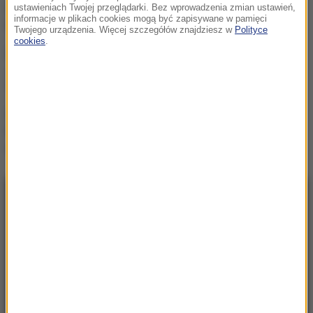
Hubert Hurkacz gra dalej!
ustawieniach Twojej przeglądarki. Bez wprowadzenia zmian ustawień,
informacje w plikach cookies mogą być zapisywane w pamięci
Potrzebny był tie-break
Twojego urządzenia. Więcej szczegółów znajdziesz w
Polityce
cookies
.
Linette walczyła, ale Jovic
okazała się za mocna.
Toronto nie dla Polki
Walka o Ligę Europy.
Ferencvaros znalazł
sposób na Górnika
NAJNOWSZE
05:24
Chcą zbudować gigantyczny tunel pod
Bałtykiem. Przełomowa deklaracja Estonii
23:41