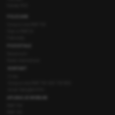
Kanały RSS
POLECANE
Gorąca Linia RMF FM
Staż w RMF24
Patronaty
POZOSTAŁE
Newsroom
Radio internetowe
KONTAKT
O nas
Gorąca Linia RMF FM: 600 700 800
email: fakty@rmf.fm
APLIKACJE MOBILNE
RMF FM
RMF ON