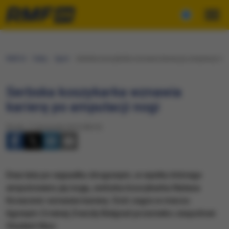
RMF24
Fakty
Sport
Serbska koszykarka wznawia karierę po amputacji nog
Serbska koszykarka wznawia
karierę po amputacji nogi
Środa, 11 listopada 2015 (08:25)
Dwa lata po wypadku drogowym, w wyniku którego
amputowano jej nogę, serbska koszykarka Natasa
Kovacevic wznawia karierę. Dziś zagra w meczu
ligowym Crvenej Zvezdy Belgrad przeciwko zespołowi
Student Nisz.