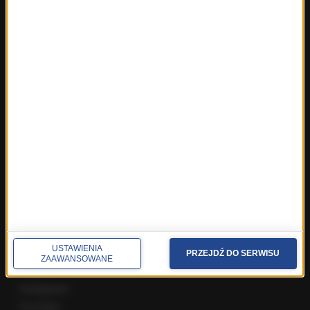
Fakty z Warszawy
Fakty z Wrocławia
Fakty z Zakopanego
ROZMOWY W RMF FM
Najnowsze rozmowy w RMF FM
Rozmowa o 7:00 w RMF FM i Radiu RMF24
Poranna rozmowa w RMF FM
Popołudniowa rozmowa w RMF FM
Gość Krzysztofa Ziemca w RMF FM
Rozmowy w Radiu RMF24
SPOŁECZNOŚĆ
USTAWIENIA
Facebook
PRZEJDŹ DO SERWISU
ZAAWANSOWANE
Twitter
Instagram
YouTube