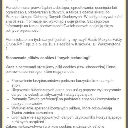
Lżejszych obrażeń doznała wówczas też inna
Ponadto masz prawo żądania dostępu, sprostowania, usunięcia lub
serbska koszykarka Milica Ivanovic.
ograniczenia przetwarzania danych, a także złożenia skargi do
Prezesa Urzędu Ochrony Danych Osobowych. W polityce prywatności
znajdziesz informacje jak wykonać swoje prawa. Szczegółowe
informacje na temat przetwarzania Twoich danych znajdują się w
"Blizny powoli znikają, ale ból po stracie ludzi jest
polityce prywatności.
nadal" - napisała na jednym z portali
Administratorem tych danych jesteśmy my, czyli Radio Muzyka Fakty
Grupa RMF sp. z o.o. sp. k. z siedzibą w Krakowie, al. Waszyngtona
społecznościowych Kovacevic, która występowała
1.
w młodzieżowych reprezentacjach Serbii.
Stosowanie plików cookies i innych technologii
Wraz z partnerami stosujemy pliki cookies (tzw. ciasteczka) i inne
Niepełnosprawna zawodniczka założyła fundację
pokrewne technologie, które mają na celu:
swego imienia, która stara się pomagać młodym
Zapewnienie bezpieczeństwa podczas korzystania z naszych
stron
koszykarkom.
Ulepszenie świadczonych przez nas usług poprzez wykorzystanie
danych w celach analitycznych i statystycznych
Poznanie Twoich preferencji na podstawie sposobu korzystania z
Źródło: RMF FM/PAP
naszych serwisów
Wyświetlanie spersonalizowanych reklam, które odpowiadają
Twoim zainteresowaniom
NAJWAŻNIEJSZE FAKTY
Gromadzenie zagregowanych danych użytkownika korzystającego
z różnych urządzeń
Zakres wykorzystywania plików cookies możesz określić w