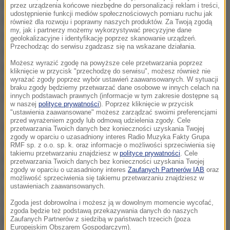
bohaterstwa" - piszą serbskie media o 21-letniej
przez urządzenia końcowe niezbędne do personalizacji reklam i treści,
udostępnienie funkcji mediów społecznościowych pomiaru ruchu jak
Kovacevic, która straciła nogę, ale nie poddała się,
również dla rozwoju i poprawny naszych produktów. Za Twoją zgodą
my, jak i partnerzy możemy wykorzystywać precyzyjne dane
ciężko pracowała, aby wrócić na boisko. Od dwóch
geolokalizacyjne i identyfikację poprzez skanowanie urządzeń.
Przechodząc do serwisu zgadzasz się na wskazane działania.
miesięcy trenowała z drużyną Crvenej Zvezdy, a w
Możesz wyrazić zgodę na powyższe cele przetwarzania poprzez
poniedziałek została oficjalnie zarejestrowana
kliknięcie w przycisk "przechodzę do serwisu", możesz również nie
wyrażać zgody poprzez wybór ustawień zaawansowanych. W sytuacji
przez władze ligi. Ma zagrać w szóstej kolejce
braku zgody będziemy przetwarzać dane osobowe w innych celach na
ligowej w specjalnej protezie.
innych podstawach prawnych (informacje w tym zakresie dostępne są
w naszej
polityce prywatności
). Poprzez kliknięcie w przycisk
"ustawienia zaawansowane" możesz zarządzać swoimi preferencjami
przed wyrażeniem zgody lub odmową udzielenia zgody. Cele
Do tragedii doszło 7 września 2013 roku, gdy jadąc z
przetwarzania Twoich danych bez konieczności uzyskania Twojej
zgody w oparciu o uzasadniony interes Radio Muzyka Fakty Grupa
węgierską drużyną UNI Gyoer, młodziutka
RMF sp. z o.o. sp. k. oraz informacje o możliwości sprzeciwienia się
takiemu przetwarzaniu znajdziesz w
polityce prywatności
. Cele
koszykarka uczestniczyła w wypadku drogowym.
przetwarzania Twoich danych bez konieczności uzyskania Twojej
zgody w oparciu o uzasadniony interes
Zaufanych Partnerów IAB
oraz
Kierowca autokaru zjechał z drogi, aby uniknąć
możliwość sprzeciwienia się takiemu przetwarzaniu znajdziesz w
ustawieniach zaawansowanych.
czołowego zderzenia z samochodem osobowym.
Zgoda jest dobrowolna i możesz ją w dowolnym momencie wycofać,
Śmierć ponieśli trener i menedżer generalny jej klubu.
zgoda będzie też podstawą przekazywania danych do naszych
Kovacevic zaś amputowano lewą nogę do kolana.
Zaufanych Partnerów z siedzibą w państwach trzecich (poza
Europejskim Obszarem Gospodarczym).