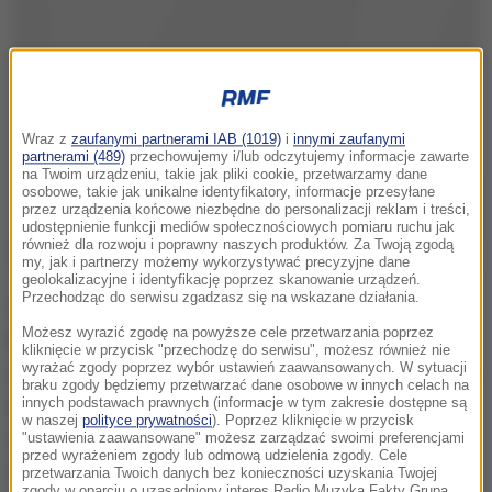
Wraz z
zaufanymi partnerami IAB (1019)
i
innymi zaufanymi
partnerami (489)
przechowujemy i/lub odczytujemy informacje zawarte
na Twoim urządzeniu, takie jak pliki cookie, przetwarzamy dane
osobowe, takie jak unikalne identyfikatory, informacje przesyłane
przez urządzenia końcowe niezbędne do personalizacji reklam i treści,
udostępnienie funkcji mediów społecznościowych pomiaru ruchu jak
również dla rozwoju i poprawny naszych produktów. Za Twoją zgodą
my, jak i partnerzy możemy wykorzystywać precyzyjne dane
geolokalizacyjne i identyfikację poprzez skanowanie urządzeń.
Przechodząc do serwisu zgadzasz się na wskazane działania.
W Norwegii nie udał się start Aleksandrze
Możesz wyrazić zgodę na powyższe cele przetwarzania poprzez
Klejnowskiej-Krzywańskiej, która rok temu w Tbilisi
kliknięcie w przycisk "przechodzę do serwisu", możesz również nie
wyrażać zgody poprzez wybór ustawień zaawansowanych. W sytuacji
wywalczyła medal brązowy. W Forde Polka spaliła trzy
braku zgody będziemy przetwarzać dane osobowe w innych celach na
podejścia w rwaniu do 86 kg i nie została
innych podstawach prawnych (informacje w tym zakresie dostępne są
w naszej
polityce prywatności
). Poprzez kliknięcie w przycisk
sklasyfikowana w dwuboju. Później w podrzucie
"ustawienia zaawansowane" możesz zarządzać swoimi preferencjami
przed wyrażeniem zgody lub odmową udzielenia zgody. Cele
walczyła o mały medal, ale z wynikiem 111 kg zajęła
przetwarzania Twoich danych bez konieczności uzyskania Twojej
zgody w oparciu o uzasadniony interes Radio Muzyka Fakty Grupa