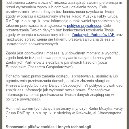
"ustawienia zaawansowane" możesz zarządzać swoimi preferencjami
zaangażowane potężne, potężne pieniądze.
przed wyrażeniem zgody lub odmową udzielenia zgody. Cele
przetwarzania Twoich danych bez konieczności uzyskania Twojej
Zarówno chodzi o żywą gotówkę na utrzymanie
zgody w oparciu o uzasadniony interes Radio Muzyka Fakty Grupa
RMF sp. z o.o. sp. k. oraz informacje o możliwości sprzeciwienia się
zespołu jak i o sprzęt: rowery, ramy, koła, opony
-
takiemu przetwarzaniu znajdziesz w
polityce prywatności
. Cele
wylicza Piotr Wadecki.
przetwarzania Twoich danych bez konieczności uzyskania Twojej
zgody w oparciu o uzasadniony interes
Zaufanych Partnerów IAB
oraz
możliwość sprzeciwienia się takiemu przetwarzaniu znajdziesz w
CCC Team na bieżąco współpracuje z
ustawieniach zaawansowanych.
młodzieżowym zespołem CCC Development, który
Zgoda jest dobrowolna i możesz ją w dowolnym momencie wycofać,
zgoda będzie też podstawą przekazywania danych do naszych
startuje w wyścigach niższej rangi. Trzech
Zaufanych Partnerów z siedzibą w państwach trzecich (poza
Europejskim Obszarem Gospodarczym).
najlepszych młodych kolarzy dostało zresztą
angaż
Ponadto masz prawo żądania dostępu, sprostowania, usunięcia lub
w worldtourowej ekipie
. Michał Paluta, Kamil
ograniczenia przetwarzania danych, a także złożenia skargi do
Prezesa Urzędu Ochrony Danych Osobowych. W polityce prywatności
Małecki i Węgier Attila Valter będą mogli w nowym
znajdziesz informacje jak wykonać swoje prawa. Szczegółowe
informacje na temat przetwarzania Twoich danych znajdują się w
sezonie poznać smak kolarskiego ścigania na
polityce prywatności.
najwyższym poziomie. Pierwszym szczeblem
Administratorem tych danych jesteśmy my, czyli Radio Muzyka Fakty
kariery w zespołach CCC jest jednak CCC
Grupa RMF sp. z o.o. sp. k. z siedzibą w Krakowie, al. Waszyngtona
1.
Copernicus. To tam swoje talenty szlifują najmłodsi
Stosowanie plików cookies i innych technologii