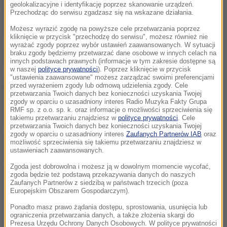
geolokalizacyjne i identyfikację poprzez skanowanie urządzeń.
Pozostałe konkurencje: Yanqing (90 km od Pekinu) i
Przechodząc do serwisu zgadzasz się na wskazane działania.
Zhangjiakou (160 km)
Możesz wyrazić zgodę na powyższe cele przetwarzania poprzez
kliknięcie w przycisk "przechodzę do serwisu", możesz również nie
wyrażać zgody poprzez wybór ustawień zaawansowanych. W sytuacji
braku zgody będziemy przetwarzać dane osobowe w innych celach na
Wioski olimpijskie: 3
innych podstawach prawnych (informacje w tym zakresie dostępne są
w naszej
polityce prywatności
). Poprzez kliknięcie w przycisk
"ustawienia zaawansowane" możesz zarządzać swoimi preferencjami
przed wyrażeniem zgody lub odmową udzielenia zgody. Cele
Poparcie dla igrzysk:
przetwarzania Twoich danych bez konieczności uzyskania Twojej
w samym Pekinie: 88 proc.
zgody w oparciu o uzasadniony interes Radio Muzyka Fakty Grupa
RMF sp. z o.o. sp. k. oraz informacje o możliwości sprzeciwienia się
w skali całego kraju: 92 proc.
takiemu przetwarzaniu znajdziesz w
polityce prywatności
. Cele
przetwarzania Twoich danych bez konieczności uzyskania Twojej
zgody w oparciu o uzasadniony interes
Zaufanych Partnerów IAB
oraz
Obecnie Międzynarodowy Komitet Olimpijski liczy
możliwość sprzeciwienia się takiemu przetwarzaniu znajdziesz w
ustawieniach zaawansowanych.
100 członków (jedyną reprezentantką Polski w tym
Zgoda jest dobrowolna i możesz ją w dowolnym momencie wycofać,
gronie jest Irena Szewińska). W czasie wyboru
zgoda będzie też podstawą przekazywania danych do naszych
Zaufanych Partnerów z siedzibą w państwach trzecich (poza
gospodarza igrzysk prawa głosu nie miało trzech
Europejskim Obszarem Gospodarczym).
Chińczyków. W imię zachowania bezstronności
Ponadto masz prawo żądania dostępu, sprostowania, usunięcia lub
ograniczenia przetwarzania danych, a także złożenia skargi do
udziału w wyborach nie wziął również tradycyjnie
Prezesa Urzędu Ochrony Danych Osobowych. W polityce prywatności