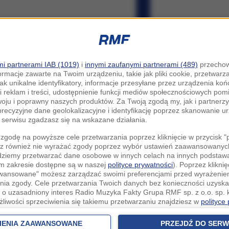
i partnerami IAB (1019)
i
innymi zaufanymi partnerami (489)
przechow
ormacje zawarte na Twoim urządzeniu, takie jak pliki cookie, przetwar
jak unikalne identyfikatory, informacje przesyłane przez urządzenia k
i reklam i treści, udostępnienie funkcji mediów społecznościowych pom
woju i poprawny naszych produktów. Za Twoją zgodą my, jak i partner
recyzyjne dane geolokalizacyjne i identyfikację poprzez skanowanie u
serwisu zgadzasz się na wskazane działania.
zgodę na powyższe cele przetwarzania poprzez kliknięcie w przycisk 
z również nie wyrażać zgody poprzez wybór ustawień zaawansowanych
dziemy przetwarzać dane osobowe w innych celach na innych podsta
plan rządu Orbana wyszedł
Jak długo potrwa odpoczyne
ym zakresie dostępne są w naszej
polityce prywatności
). Poprzez kliknię
awansowane" możesz zarządzać swoimi preferencjami przed wyrażenie
. Chcieli wydać fortunę w
upałów? Nowe prognozy i
ia zgody. Cele przetwarzania Twoich danych bez konieczności uzyska
 Belgii
ostrzeżenia
 o uzasadniony interes Radio Muzyka Fakty Grupa RMF sp. z o.o. sp. k
żliwości sprzeciwienia się takiemu przetwarzaniu znajdziesz w
polityce
nia Twoich danych bez konieczności uzyskania Twojej zgody w oparci
ch Partnerów IAB
oraz możliwość sprzeciwienia się takiemu przetwarza
IENIA ZAAWANSOWANE
PRZEJDŹ DO SERW
aawansowanych.