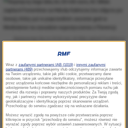
Najwięcej tego lata, bo 20 mln euro, AC Milan zapłacił Fiorentinie za
Nikolę Kalinicia (na zdjęciu po lewej), który już w poprzednim sezonie
grał w Mediolanie na zasadzie wypożyczenia z Florencji
Najwięcej, bo 20 mln euro, AC Milan zapłacił
Wraz z
zaufanymi partnerami IAB (1019)
i
innymi zaufanymi
partnerami (489)
przechowujemy i/lub odczytujemy informacje zawarte
Fiorentinie za napastnika Nikolę Kalinicia, który w
na Twoim urządzeniu, takie jak pliki cookie, przetwarzamy dane
osobowe, takie jak unikalne identyfikatory, informacje przesyłane
poprzednim sezonie grał w Mediolanie na zasadzie
przez urządzenia końcowe niezbędne do personalizacji reklam i treści,
udostępnienie funkcji mediów społecznościowych pomiaru ruchu jak
wypożyczenia z Florencji. 19 mln wydał Olympique
również dla rozwoju i poprawny naszych produktów. Za Twoją zgodą
Marsylia na obrońcę Red Bull Salzburg Duje Caletę-
my, jak i partnerzy możemy wykorzystywać precyzyjne dane
geolokalizacyjne i identyfikację poprzez skanowanie urządzeń.
Cara. Sime Vrsaljko został wypożyczony z Atletico
Przechodząc do serwisu zgadzasz się na wskazane działania.
Madryt do Interu Mediolan za 6,5 mln, Ante Corić
Możesz wyrazić zgodę na powyższe cele przetwarzania poprzez
kliknięcie w przycisk "przechodzę do serwisu", możesz również nie
przeszedł z Dinama Zagrzeb do AS Roma za 6 mln,
wyrażać zgody poprzez wybór ustawień zaawansowanych. W sytuacji