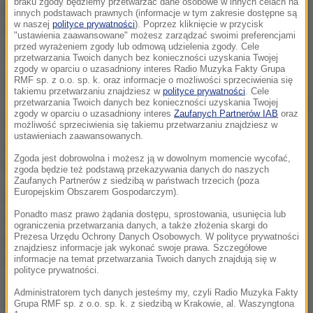
braku zgody będziemy przetwarzać dane osobowe w innych celach na
podobnie jak Borna Sosa z Dinama do VfB Stuttgart.
innych podstawach prawnych (informacje w tym zakresie dostępne są
w naszej
polityce prywatności
). Poprzez kliknięcie w przycisk
Natomiast Cagliari wydało 5 mln na Filipa Bradaricia
"ustawienia zaawansowane" możesz zarządzać swoimi preferencjami
przed wyrażeniem zgody lub odmową udzielenia zgody. Cele
z HNK Rijeka.
przetwarzania Twoich danych bez konieczności uzyskania Twojej
zgody w oparciu o uzasadniony interes Radio Muzyka Fakty Grupa
RMF sp. z o.o. sp. k. oraz informacje o możliwości sprzeciwienia się
Suma 80 mln euro może jeszcze wzrosnąć, bowiem
takiemu przetwarzaniu znajdziesz w
polityce prywatności
. Cele
- zdaniem europejskich mediów - szykują się kolejne
przetwarzania Twoich danych bez konieczności uzyskania Twojej
zgody w oparciu o uzasadniony interes
Zaufanych Partnerów IAB
oraz
transfery chorwackich piłkarzy: zarówno tych
możliwość sprzeciwienia się takiemu przetwarzaniu znajdziesz w
ustawieniach zaawansowanych.
grających w reprezentacji, jak i tych, których w
Zgoda jest dobrowolna i możesz ją w dowolnym momencie wycofać,
kadrze Zlatka Dalicia na rosyjski mundial zabrakło.
zgoda będzie też podstawą przekazywania danych do naszych
Zaufanych Partnerów z siedzibą w państwach trzecich (poza
Europejskim Obszarem Gospodarczym).
Najgłośniej jest o kapitanie reprezentacji Chorwacji
Ponadto masz prawo żądania dostępu, sprostowania, usunięcia lub
Luce Modriciu, którego na celownik wziął Inter
ograniczenia przetwarzania danych, a także złożenia skargi do
Prezesa Urzędu Ochrony Danych Osobowych. W polityce prywatności
Mediolan. Władze i trener Realu Madryt Julen
znajdziesz informacje jak wykonać swoje prawa. Szczegółowe
informacje na temat przetwarzania Twoich danych znajdują się w
Lopetegui zarzekają się wprawdzie, że nie
polityce prywatności.
sprzedadzą rozgrywającego, ale Inter nie zamierza
Administratorem tych danych jesteśmy my, czyli Radio Muzyka Fakty
łatwo zrezygnować. Chorwaccy dziennikarze piszą,
Grupa RMF sp. z o.o. sp. k. z siedzibą w Krakowie, al. Waszyngtona