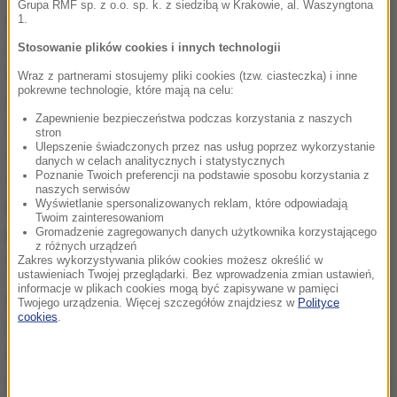
Grupa RMF sp. z o.o. sp. k. z siedzibą w Krakowie, al. Waszyngtona
noga. Trudno więc przesadnie krytykować obu
1.
zawodników, którzy są teraz numerami 6. i 7. w
Stosowanie plików cookies i innych technologii
hierarchii naszej reprezentacji. Niewykluczone
Wraz z partnerami stosujemy pliki cookies (tzw. ciasteczka) i inne
pokrewne technologie, które mają na celu:
jednak, że jeśli nie zdobędą punktów w Lillehammer
Zapewnienie bezpieczeństwa podczas korzystania z naszych
szansę dostanie ktoś inny, a przecież lista
stron
Ulepszenie świadczonych przez nas usług poprzez wykorzystanie
zawodników kadry B, którzy chcieliby spróbować sił
danych w celach analitycznych i statystycznych
Poznanie Twoich preferencji na podstawie sposobu korzystania z
w Pucharze Świata jest długa. Formę
naszych serwisów
Wyświetlanie spersonalizowanych reklam, które odpowiadają
bezpośredniego zaplecza kadry zweryfikują
Twoim zainteresowaniom
pierwsze konkursy Pucharu Kontynentalnego, które
Gromadzenie zagregowanych danych użytkownika korzystającego
z różnych urządzeń
odbędą się w najbliższy weekend w Vikersund.
Zakres wykorzystywania plików cookies możesz określić w
ustawieniach Twojej przeglądarki. Bez wprowadzenia zmian ustawień,
informacje w plikach cookies mogą być zapisywane w pamięci
Pierwsza reprezentacja pod wodzą trenera
Twojego urządzenia. Więcej szczegółów znajdziesz w
Polityce
cookies
.
Horngachera do Lillehammer wyleci w czwartek. Do
tego czasu zawodnicy nie będą trenować na
skoczni.
Planujemy zwykłe treningi siłowe, stretching