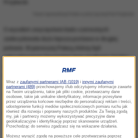
Trener reprezentacji Polski w piłce ręcznej Piotr Przybecki
O wysokim zwycięstwie biało-czerwonych
zadecydowała dużo lepsza postawa w drugiej
połowie. W pierwszej Polacy, którzy byli
zdecydowanym faworytem tego spotkania, bardzo
męczyli się z dużo niżej notowanym rywalem. W 14.
minucie - ku ogromnemu zaskoczeniu kibiców - to
Wraz z
zaufanymi partnerami IAB (1019)
i
innymi zaufanymi
zespół Kosowa prowadził różnicą trzech trafień
partnerami (489)
przechowujemy i/lub odczytujemy informacje zawarte
na Twoim urządzeniu, takie jak pliki cookie, przetwarzamy dane
(7:4). Co prawda tę stratę - przede wszystkim za
osobowe, takie jak unikalne identyfikatory, informacje przesyłane
przez urządzenia końcowe niezbędne do personalizacji reklam i treści,
sprawą najmłodszego w polskiej ekipie, 20-letniego
udostępnienie funkcji mediów społecznościowych pomiaru ruchu jak
Arkadiusza Moryto - udało się szybko zniwelować,
również dla rozwoju i poprawny naszych produktów. Za Twoją zgodą
my, jak i partnerzy możemy wykorzystywać precyzyjne dane
ale złe wrażenie pozostało.
geolokalizacyjne i identyfikację poprzez skanowanie urządzeń.
Przechodząc do serwisu zgadzasz się na wskazane działania.
Możesz wyrazić zgodę na powyższe cele przetwarzania poprzez