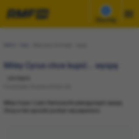
Słuchaj
RMF24
Fakty
Miley Cyrus chce kupić... wyspę
Miley Cyrus chce kupić... wyspę
udostępnij
Poniedziałek, 9 kwietnia 2018 (21:30)
Miley Cryus i Liam Hemsworth planują kupić wyspę.
Chcą w ten sposób pozbyć się paparazzi.