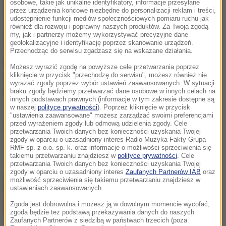
osobowe, takie jak unikalne identyfikatory, informacje przesyłane
przez urządzenia końcowe niezbędne do personalizacji reklam i treści,
udostępnienie funkcji mediów społecznościowych pomiaru ruchu jak
również dla rozwoju i poprawny naszych produktów. Za Twoją zgodą
my, jak i partnerzy możemy wykorzystywać precyzyjne dane
geolokalizacyjne i identyfikację poprzez skanowanie urządzeń.
Przechodząc do serwisu zgadzasz się na wskazane działania.
Para podobno poważnie przygotowuje się do
Możesz wyrazić zgodę na powyższe cele przetwarzania poprzez
kliknięcie w przycisk "przechodzę do serwisu", możesz również nie
zakupu. Narzeczeni mają zamiar wynająć agenta,
wyrażać zgody poprzez wybór ustawień zaawansowanych. W sytuacji
który pomoże im znaleźć najlepszą ofertę.
braku zgody będziemy przetwarzać dane osobowe w innych celach na
innych podstawach prawnych (informacje w tym zakresie dostępne są
w naszej
polityce prywatności
). Poprzez kliknięcie w przycisk
"ustawienia zaawansowane" możesz zarządzać swoimi preferencjami
przed wyrażeniem zgody lub odmową udzielenia zgody. Cele
Źródło: Cover Video/x-news
przetwarzania Twoich danych bez konieczności uzyskania Twojej
zgody w oparciu o uzasadniony interes Radio Muzyka Fakty Grupa
wyspa
Tagi:
RMF sp. z o.o. sp. k. oraz informacje o możliwości sprzeciwienia się
takiemu przetwarzaniu znajdziesz w
polityce prywatności
. Cele
przetwarzania Twoich danych bez konieczności uzyskania Twojej
zgody w oparciu o uzasadniony interes
Zaufanych Partnerów IAB
oraz
chcesz widzieć więcej artykułów od RMF24?
dodaj w
możliwość sprzeciwienia się takiemu przetwarzaniu znajdziesz w
Google
ustawieniach zaawansowanych.
Zgoda jest dobrowolna i możesz ją w dowolnym momencie wycofać,
zgoda będzie też podstawą przekazywania danych do naszych
Zaufanych Partnerów z siedzibą w państwach trzecich (poza