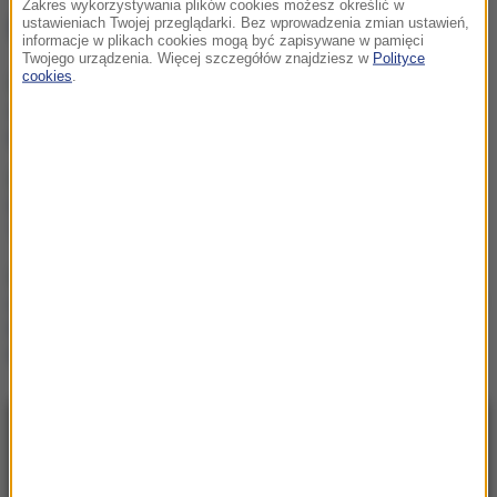
Zakres wykorzystywania plików cookies możesz określić w
NAJWAŻNIEJSZE FAKTY
ustawieniach Twojej przeglądarki. Bez wprowadzenia zmian ustawień,
informacje w plikach cookies mogą być zapisywane w pamięci
Twojego urządzenia. Więcej szczegółów znajdziesz w
Polityce
cookies
.
Dwoje dzieci topiło się w
zbiorniku
przeciwpożarowym
Pożar nad jeziorem Garda.
Ewakuacja, "przerażające
sceny”
„Potrzebujemy skoku
rozwojowego”. Drewnicki z
PiS zaczął zbierać podpisy
Krakowian
NAJNOWSZE