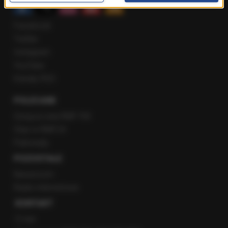
Facebook
Twitter
Instagram
YouTube
Kanały RSS
POLECANE
Gorąca Linia RMF FM
Staż w RMF24
Patronaty
POZOSTAŁE
Newsroom
Radio internetowe
KONTAKT
O nas