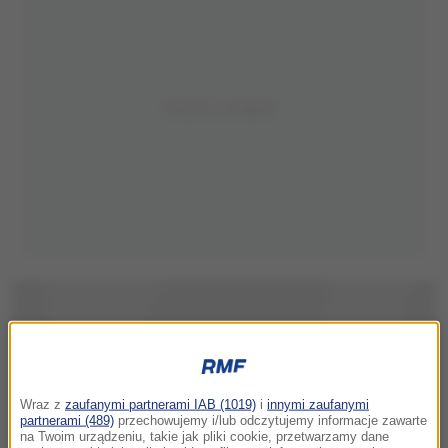
Wraz z
zaufanymi partnerami IAB (1019)
i
innymi zaufanymi
partnerami (489)
przechowujemy i/lub odczytujemy informacje zawarte
na Twoim urządzeniu, takie jak pliki cookie, przetwarzamy dane