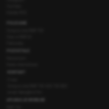
YouTube
Kanały RSS
POLECANE
Gorąca Linia RMF FM
Staż w RMF24
Patronaty
POZOSTAŁE
Newsroom
Radio internetowe
KONTAKT
O nas
Gorąca Linia RMF FM: 600 700 800
email: fakty@rmf.fm
APLIKACJE MOBILNE
RMF FM