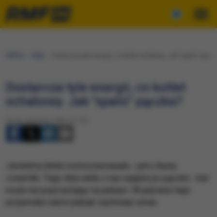
RMF24
Fakty
Dostarcza tyle energii, co kotlet schabowy. Jak "spalić" pączk
Dostarcza tyle energii, co kotlet
schabowy. Jak "spalić" pączka?
Środa, 26 lutego 2025 (17:25)
Jesteśmy blisko końca karnawału - jutro tłusty
czwartek. Tego dnia wielu z nas sięgnie po pączka - być
może nie poprzestając na jednym. W jedzeniu tego
przysmaku warto jednak zachować umiar.