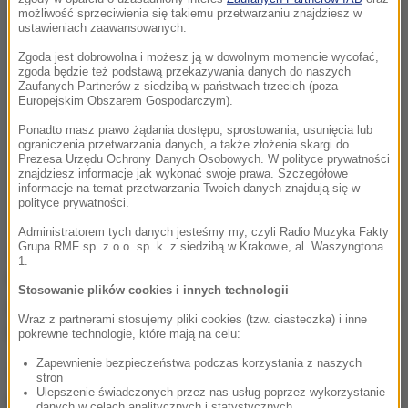
możliwość sprzeciwienia się takiemu przetwarzaniu znajdziesz w
ustawieniach zaawansowanych.
Zgoda jest dobrowolna i możesz ją w dowolnym momencie wycofać,
zgoda będzie też podstawą przekazywania danych do naszych
Zaufanych Partnerów z siedzibą w państwach trzecich (poza
Europejskim Obszarem Gospodarczym).
Ponadto masz prawo żądania dostępu, sprostowania, usunięcia lub
ograniczenia przetwarzania danych, a także złożenia skargi do
Prezesa Urzędu Ochrony Danych Osobowych. W polityce prywatności
znajdziesz informacje jak wykonać swoje prawa. Szczegółowe
informacje na temat przetwarzania Twoich danych znajdują się w
polityce prywatności.
Administratorem tych danych jesteśmy my, czyli Radio Muzyka Fakty
Grupa RMF sp. z o.o. sp. k. z siedzibą w Krakowie, al. Waszyngtona
Jeśli preferujemy inne formy aktywności, spacer
1.
można zamienić na
15 minut
joggingu,
20 minut
Stosowanie plików cookies i innych technologii
jazdy na rowerze,
35 minut
pływania,
30 minut
tańca
Wraz z partnerami stosujemy pliki cookies (tzw. ciasteczka) i inne
lub aerobiku czy
60 minut
jogi.
pokrewne technologie, które mają na celu:
Zapewnienie bezpieczeństwa podczas korzystania z naszych
To nie wszystko, ponieważ spalamy kalorie także w
stron
Ulepszenie świadczonych przez nas usług poprzez wykorzystanie
trakcie wykonywania obowiązków domowych,
danych w celach analitycznych i statystycznych