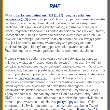
Pączki jedzone w tłusty czwartek mają - według
Wraz z
zaufanymi partnerami IAB (1017)
i
innymi zaufanymi
ludowych wierzeń - zapewnić nam
szczęście
. Warto
partnerami (489)
przechowujemy i/lub odczytujemy informacje zawarte
na Twoim urządzeniu, takie jak pliki cookie, przetwarzamy dane
jednak pamiętać, że to dość kaloryczny smakołyk,
osobowe, takie jak unikalne identyfikatory, informacje przesyłane
przez urządzenia końcowe niezbędne do personalizacji reklam i treści,
który może przyczynić się do nadwagi.
Jak się
udostępnienie funkcji mediów społecznościowych pomiaru ruchu jak
również dla rozwoju i poprawny naszych produktów. Za Twoją zgodą
okazje, jeden pączek dostarcza tyle energii, co...
my, jak i partnerzy możemy wykorzystywać precyzyjne dane
geolokalizacyjne i identyfikację poprzez skanowanie urządzeń.
kotlet schabowy.
Przechodząc do serwisu zgadzasz się na wskazane działania.
Możesz wyrazić zgodę na powyższe cele przetwarzania poprzez
Ile musi trwać spacer, by "spalić"
kliknięcie w przycisk "przechodzę do serwisu", możesz również nie
wyrażać zgody poprzez wybór ustawień zaawansowanych. W sytuacji
pączka?
braku zgody będziemy przetwarzać dane osobowe w innych celach na
innych podstawach prawnych (informacje w tym zakresie dostępne są
w naszej
polityce prywatności
). Poprzez kliknięcie w przycisk
Tradycyjny pączek ma około
350 kalorii.
Aby go
"ustawienia zaawansowane" możesz zarządzać swoimi preferencjami
przed wyrażeniem zgody lub odmową udzielenia zgody. Cele
"spalić" potrzebny jest
40-minutowy spacer
.
przetwarzania Twoich danych bez konieczności uzyskania Twojej
zgody w oparciu o uzasadniony interes Radio Muzyka Fakty Grupa
RMF sp. z o.o. sp. k. oraz informacje o możliwości sprzeciwienia się
Dalsza część artykułu pod materiałem video:
takiemu przetwarzaniu znajdziesz w
polityce prywatności
. Cele
przetwarzania Twoich danych bez konieczności uzyskania Twojej
zgody w oparciu o uzasadniony interes
Zaufanych Partnerów IAB
oraz