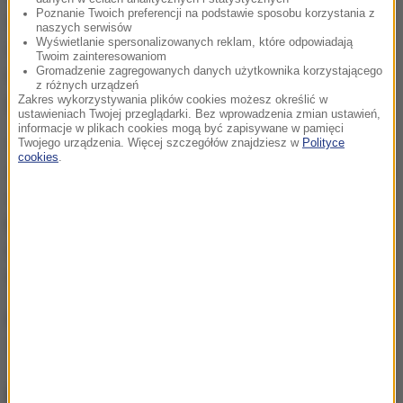
Poznanie Twoich preferencji na podstawie sposobu korzystania z
czytania na głos czy spania. Przy opisanych
naszych serwisów
Wyświetlanie spersonalizowanych reklam, które odpowiadają
aktywnościach, by spalić tradycyjnego pączka,
Twoim zainteresowaniom
Gromadzenie zagregowanych danych użytkownika korzystającego
musimy poświęcić kolejno ok.
75 minut
,
2
czy
4
z różnych urządzeń
godzin
.
Zakres wykorzystywania plików cookies możesz określić w
ustawieniach Twojej przeglądarki. Bez wprowadzenia zmian ustawień,
informacje w plikach cookies mogą być zapisywane w pamięci
W tłusty czwartek możemy sobie jednak pozwolić na
Twojego urządzenia. Więcej szczegółów znajdziesz w
Polityce
cookies
.
małe łakomstwo, zwłaszcza, kiedy jemy tę zdrowszą
wersję pączka, upieczoną w domu
- mówi Monika
Maćków, dietetyk kliniczny z Katedry Żywienia
Człowieka Uniwersytetu Przyrodniczego we
Wrocławiu.
Przepis na domowe, puszyste pączki znajdziecie
TUTAJ>>>
Pączek na pożegnanie zimy, czyli