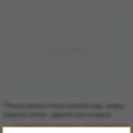
Pączki jedzone w tłusty czwartek mają - według ludowych wierzeń -
zapewnić nam szczęście