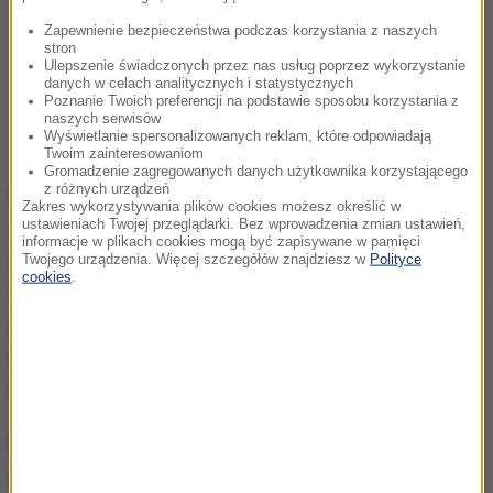
Zapewnienie bezpieczeństwa podczas korzystania z naszych
stron
Ulepszenie świadczonych przez nas usług poprzez wykorzystanie
danych w celach analitycznych i statystycznych
Poznanie Twoich preferencji na podstawie sposobu korzystania z
naszych serwisów
Wyświetlanie spersonalizowanych reklam, które odpowiadają
Twoim zainteresowaniom
"W lutym
złożyliśmy wniosek o wydanie decyzji o
Gromadzenie zagregowanych danych użytkownika korzystającego
z różnych urządzeń
środowiskowych uwarunkowaniach dla węzła w
Zakres wykorzystywania plików cookies możesz określić w
Jaworniku
. Jako preferowany przez nas projekt
ustawieniach Twojej przeglądarki. Bez wprowadzenia zmian ustawień,
informacje w plikach cookies mogą być zapisywane w pamięci
węzła wskazaliśmy wariant nr 4. Po uzyskaniu
Twojego urządzenia. Więcej szczegółów znajdziesz w
Polityce
cookies
.
decyzji będziemy mogli rozpocząć prace związane z
przygotowaniem szczegółowego projektu
budowlanego węzła" - przypomina przedstawiciel
Dyrekcji.
Więcej informacji dotyczących tej inwestycji
można znaleźć TUTAJ.