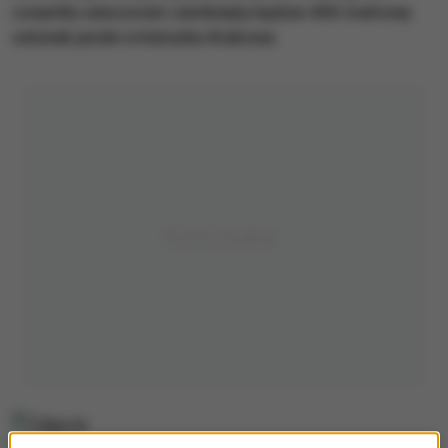
czwartku wieczorem zamknięty będzie 400-metrowy
odcinek jezdni w kierunku Krakowa.