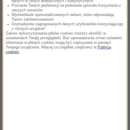
danych w celach analitycznych i statystycznych
Źródło: RMF24
Poznanie Twoich preferencji na podstawie sposobu korzystania z
naszych serwisów
Zakopianka
ruch drogowy
utrudnienia dla kierowców
Tagi:
Wyświetlanie spersonalizowanych reklam, które odpowiadają
Twoim zainteresowaniom
Gromadzenie zagregowanych danych użytkownika korzystającego
z różnych urządzeń
chcesz widzieć więcej artykułów od RMF24?
dodaj w
Zakres wykorzystywania plików cookies możesz określić w
ustawieniach Twojej przeglądarki. Bez wprowadzenia zmian ustawień,
Google
informacje w plikach cookies mogą być zapisywane w pamięci
Twojego urządzenia. Więcej szczegółów znajdziesz w
Polityce
cookies
.