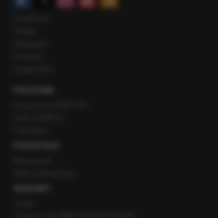
Facebook
Twitter
Instagram
YouTube
Kanały RSS
POLECANE
Gorąca Linia RMF FM
Staż w RMF24
Patronaty
POZOSTAŁE
Newsroom
Radio internetowe
KONTAKT
O nas
Gorąca Linia RMF FM: 600 700 800