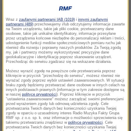
Samochody będą korzystać tylko z jezdni
zachodniej.
Jednym pasem, lewym kierowcy będą
Wraz z
zaufanymi partnerami IAB (1019)
i
innymi zaufanymi
jechać w kierunku Krakowa, a prawym w kierunku
partnerami (489)
przechowujemy i/lub odczytujemy informacje zawarte
na Twoim urządzeniu, takie jak pliki cookie, przetwarzamy dane
Myślenic.
osobowe, takie jak unikalne identyfikatory, informacje przesyłane
przez urządzenia końcowe niezbędne do personalizacji reklam i treści,
udostępnienie funkcji mediów społecznościowych pomiaru ruchu jak
Wiadukt, który powstaje nad zakopianką w Gaju
również dla rozwoju i poprawny naszych produktów. Za Twoją zgodą
my, jak i partnerzy możemy wykorzystywać precyzyjne dane
będzie miał ponad 120 m. Ma poprawić
geolokalizacyjne i identyfikację poprzez skanowanie urządzeń.
Przechodząc do serwisu zgadzasz się na wskazane działania.
bezpieczeństwo kierowców i pieszych.
Możesz wyrazić zgodę na powyższe cele przetwarzania poprzez
kliknięcie w przycisk "przechodzę do serwisu", możesz również nie
Na wiadukcie oprócz jezdni będzie też ciąg pieszy,
wyrażać zgody poprzez wybór ustawień zaawansowanych. W sytuacji
braku zgody będziemy przetwarzać dane osobowe w innych celach na
pozwalający przemieszczać się pomiędzy ulicami
innych podstawach prawnych (informacje w tym zakresie dostępne są
w naszej
polityce prywatności
). Poprzez kliknięcie w przycisk
Zadziele i Widokową. Dodatkowo powstaną pasy
"ustawienia zaawansowane" możesz zarządzać swoimi preferencjami
przed wyrażeniem zgody lub odmową udzielenia zgody. Cele
włączania na DK7, chodniki o długości 750 m oraz
przetwarzania Twoich danych bez konieczności uzyskania Twojej
zgody w oparciu o uzasadniony interes Radio Muzyka Fakty Grupa
nowa kanalizacja deszczowa. Koszt inwestycji
RMF sp. z o.o. sp. k. oraz informacje o możliwości sprzeciwienia się
takiemu przetwarzaniu znajdziesz w
polityce prywatności
. Cele
finansowanej z budżetu państwa to prawie 32 mln
przetwarzania Twoich danych bez konieczności uzyskania Twojej