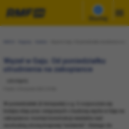
Słuchaj
RMF24
Regiony
Kraków
​Węzeł w Gaju. Od poniedziałku utrudnienia na z
​Węzeł w Gaju. Od poniedziałku
utrudnienia na zakopiance
udostępnij
Piątek, 3 listopada 2023 (10:06)
W poniedziałek (6 listopada) o g. 5 rozpocznie się
kolejny etap prac związanych z budową węzła w Gaju na
zakopiance: montaż konstrukcji wiaduktu nad
wschodnią stroną krajowej "siódemki". Dlatego do