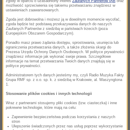
zł.
zgody w oparciu o uzasadniony interes
Zaufanych Partnerów IAB
oraz
możliwość sprzeciwienia się takiemu przetwarzaniu znajdziesz w
ustawieniach zaawansowanych.
Dalsza część artykułu pod materiałem video:
Zgoda jest dobrowolna i możesz ją w dowolnym momencie wycofać,
zgoda będzie też podstawą przekazywania danych do naszych
Zaufanych Partnerów z siedzibą w państwach trzecich (poza
Europejskim Obszarem Gospodarczym).
Ponadto masz prawo żądania dostępu, sprostowania, usunięcia lub
ograniczenia przetwarzania danych, a także złożenia skargi do
Prezesa Urzędu Ochrony Danych Osobowych. W polityce prywatności
znajdziesz informacje jak wykonać swoje prawa. Szczegółowe
informacje na temat przetwarzania Twoich danych znajdują się w
polityce prywatności.
Administratorem tych danych jesteśmy my, czyli Radio Muzyka Fakty
Grupa RMF sp. z o.o. sp. k. z siedzibą w Krakowie, al. Waszyngtona
1.
Stosowanie plików cookies i innych technologii
Wraz z partnerami stosujemy pliki cookies (tzw. ciasteczka) i inne
pokrewne technologie, które mają na celu:
Zapewnienie bezpieczeństwa podczas korzystania z naszych
stron
Ulepszenie świadczonych przez nas usług poprzez wykorzystanie