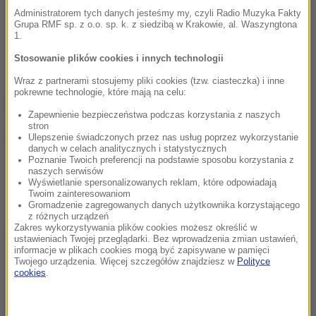
zlokalizowanie ewentualnych perforacji
Administratorem tych danych jesteśmy my, czyli Radio Muzyka Fakty
Grupa RMF sp. z o.o. sp. k. z siedzibą w Krakowie, al. Waszyngtona
(uszkodzeń ścianki korzenia) czy złamań
1.
narzędzi, które mogły nastąpić podczas
Stosowanie plików cookies i innych technologii
wcześniejszego leczenia.
Wraz z partnerami stosujemy pliki cookies (tzw. ciasteczka) i inne
pokrewne technologie, które mają na celu:
Ortodoncja i diagnostyka stawów
Zapewnienie bezpieczeństwa podczas korzystania z naszych
stron
Analiza układu kostnego
- ortodonci
Ulepszenie świadczonych przez nas usług poprzez wykorzystanie
danych w celach analitycznych i statystycznych
wykorzystują obraz 3D do szczegółowej oceny
Poznanie Twoich preferencji na podstawie sposobu korzystania z
naszych serwisów
relacji przestrzennych zębów i kości u pacjentów
Wyświetlanie spersonalizowanych reklam, które odpowiadają
Twoim zainteresowaniom
z wadami zgryzu.
Gromadzenie zagregowanych danych użytkownika korzystającego
z różnych urządzeń
Zakres wykorzystywania plików cookies możesz określić w
Diagnostyka stawu skroniowo-żuchwowego
-
ustawieniach Twojej przeglądarki. Bez wprowadzenia zmian ustawień,
informacje w plikach cookies mogą być zapisywane w pamięci
tomografia pozwala wykryć zmiany
Twojego urządzenia. Więcej szczegółów znajdziesz w
Polityce
cookies
.
zwyrodnieniowe w obrębie stawów, które mogą
być przyczyną bólów głowy czy trzaskania w