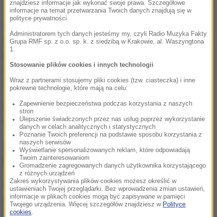
znajdziesz informacje jak wykonać swoje prawa. Szczegółowe
informacje na temat przetwarzania Twoich danych znajdują się w
polityce prywatności.
Oficjalne konto Wojsk Obrony Terytorialnej na X
Administratorem tych danych jesteśmy my, czyli Radio Muzyka Fakty
podało, że "w tragicznym wypadku w Radomiu zginął
Grupa RMF sp. z o.o. sp. k. z siedzibą w Krakowie, al. Waszyngtona
1.
pilot mjr Maciej ‘Slab’ Krakowian.
Łączymy się w
Stosowanie plików cookies i innych technologii
bólu z rodziną, bliskimi i członkami grupy F-16 Tiger
Wraz z partnerami stosujemy pliki cookies (tzw. ciasteczka) i inne
Demo Team Poland".
pokrewne technologie, które mają na celu:
Zapewnienie bezpieczeństwa podczas korzystania z naszych
Rzecznik rządu Adam Szłapka poinformował w
stron
Ulepszenie świadczonych przez nas usług poprzez wykorzystanie
mediach społecznościowych, że pilot nie przeżył.
danych w celach analitycznych i statystycznych
Poznanie Twoich preferencji na podstawie sposobu korzystania z
naszych serwisów
Szef MON: Zginął pilot Wojska
Wyświetlanie spersonalizowanych reklam, które odpowiadają
Twoim zainteresowaniom
Polskiego
Gromadzenie zagregowanych danych użytkownika korzystającego
z różnych urządzeń
Zakres wykorzystywania plików cookies możesz określić w
Szef MON Władysław Kosiniak-Kamysz
ustawieniach Twojej przeglądarki. Bez wprowadzenia zmian ustawień,
informacje w plikach cookies mogą być zapisywane w pamięci
poinformował, że w katastrofie zginął pilot Wojska
Twojego urządzenia. Więcej szczegółów znajdziesz w
Polityce
cookies
.
Polskiego. "Oficer, który zawsze służył Ojczyźnie z