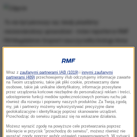
To nie był pierwszy raz, kiedy pisaliśmy
niestandardowy sprawdzian
- mówi reporterce RMF
FM Magdalenie Grajnert nauczycielka biologii Anna
Traut-Seliga.
Większość sprawdzianów piszemy w grupach,
ponieważ w grupie zawsze raźniej. Uczniowie często
Wraz z
zaufanymi partnerami IAB (1019)
i
innymi zaufanymi
partnerami (489)
przechowujemy i/lub odczytujemy informacje zawarte
dzielą między siebie zadania, a później przystępują
na Twoim urządzeniu, takie jak pliki cookie, przetwarzamy dane
osobowe, takie jak unikalne identyfikatory, informacje przesyłane
do wspólnego dzieła. To też większa szansa na
przez urządzenia końcowe niezbędne do personalizacji reklam i treści,
udostępnienie funkcji mediów społecznościowych pomiaru ruchu jak
uzyskanie pozytywnej oceny i na to, że sprawdzian
również dla rozwoju i poprawny naszych produktów. Za Twoją zgodą
my, jak i partnerzy możemy wykorzystywać precyzyjne dane
nie będzie się wiązał z niepotrzebnym stresem
-
geolokalizacyjne i identyfikację poprzez skanowanie urządzeń.
Przechodząc do serwisu zgadzasz się na wskazane działania.
dodaje.
Możesz wyrazić zgodę na powyższe cele przetwarzania poprzez
kliknięcie w przycisk "przechodzę do serwisu", możesz również nie
Sprawdzian pisany w parach nie oznacza jednak,
wyrażać zgody poprzez wybór ustawień zaawansowanych. W sytuacji