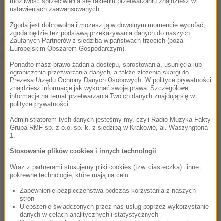
możliwość sprzeciwienia się takiemu przetwarzaniu znajdziesz w
Prokuratury Okręgowej w Częstochowie Tomasz
ustawieniach zaawansowanych.
Ozimek. Podejrzany usłyszał zarzuty zabójstwa obu
Zgoda jest dobrowolna i możesz ją w dowolnym momencie wycofać,
zgoda będzie też podstawą przekazywania danych do naszych
kobiet w nocy z 7 na 8 sierpnia.
Mężczyzna ma też
Zaufanych Partnerów z siedzibą w państwach trzecich (poza
Europejskim Obszarem Gospodarczym).
zarzut zgwałcenia 48-latki.
Ponadto masz prawo żądania dostępu, sprostowania, usunięcia lub
ograniczenia przetwarzania danych, a także złożenia skargi do
Prezesa Urzędu Ochrony Danych Osobowych. W polityce prywatności
Dalsza część artykułu pod materiałem video:
znajdziesz informacje jak wykonać swoje prawa. Szczegółowe
informacje na temat przetwarzania Twoich danych znajdują się w
polityce prywatności.
Administratorem tych danych jesteśmy my, czyli Radio Muzyka Fakty
Grupa RMF sp. z o.o. sp. k. z siedzibą w Krakowie, al. Waszyngtona
1.
Stosowanie plików cookies i innych technologii
Wraz z partnerami stosujemy pliki cookies (tzw. ciasteczka) i inne
pokrewne technologie, które mają na celu:
Zapewnienie bezpieczeństwa podczas korzystania z naszych
stron
Ulepszenie świadczonych przez nas usług poprzez wykorzystanie
danych w celach analitycznych i statystycznych