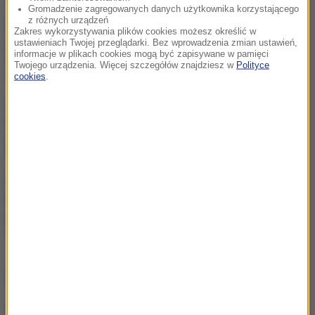
Gromadzenie zagregowanych danych użytkownika korzystającego
z różnych urządzeń
Atak nożownika na
Zakres wykorzystywania plików cookies możesz określić w
nastolatka w Kamiennej
ustawieniach Twojej przeglądarki. Bez wprowadzenia zmian ustawień,
informacje w plikach cookies mogą być zapisywane w pamięci
Górze. Trwa obława na
Twojego urządzenia. Więcej szczegółów znajdziesz w
Polityce
sprawcę
cookies
.
Alarm w Niemczech.
Niezidentyfikowane drony
przeleciały nad „stocznią
Patriotów”
Pizza, słoneczna pogoda,
Mateusz Morawiecki. Były
premier spotkał się z
mieszkańcami Jagodna
ZOBACZ RÓWNIEŻ
Zderzenie i utrudnienia na drodze w Wielkopolsce.