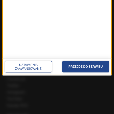
Fakty z Zakopanego
ROZMOWY W RMF FM
Najnowsze rozmowy w RMF FM
Rozmowa o 7:00 w RMF FM i Radiu RMF24
Poranna rozmowa w RMF FM
Popołudniowa rozmowa w RMF FM
Gość Krzysztofa Ziemca w RMF FM
Rozmowy w Radiu RMF24
SPOŁECZNOŚĆ
USTAWIENIA
PRZEJDŹ DO SERWISU
ZAAWANSOWANE
Facebook
Twitter
Instagram
YouTube
Kanały RSS