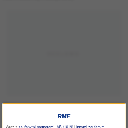
Oficer dyżurny wielkopolskiej PSP przekazała, że
Wraz z
zaufanymi partnerami IAB (1019)
i
innymi zaufanymi