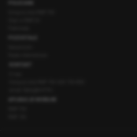
POLECANE
Gorąca Linia RMF FM
Staż w RMF24
Patronaty
POZOSTAŁE
Newsroom
Radio internetowe
KONTAKT
O nas
Gorąca Linia RMF FM: 600 700 800
email: fakty@rmf.fm
APLIKACJE MOBILNE
RMF FM
RMF ON