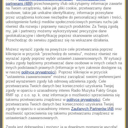
przed godz. 21 auto osobowe najechało na tył
partnerami (489)
przechowujemy i/lub odczytujemy informacje zawarte
na Twoim urządzeniu, takie jak pliki cookie, przetwarzamy dane
ciężarówki.
osobowe, takie jak unikalne identyfikatory, informacje przesyłane
przez urządzenia końcowe niezbędne do personalizacji reklam i treści,
Samochodem podróżowały cztery osoby; w wyniku
udostępnienie funkcji mediów społecznościowych pomiaru ruchu jak
również dla rozwoju i poprawny naszych produktów. Za Twoją zgodą
wypadku dwie osoby zginęły, a dwie ranne zostały
my, jak i partnerzy możemy wykorzystywać precyzyjne dane
geolokalizacyjne i identyfikację poprzez skanowanie urządzeń.
zabrane do szpitala
- powiedział.
Przechodząc do serwisu zgadzasz się na wskazane działania.
Możesz wyrazić zgodę na powyższe cele przetwarzania poprzez
kliknięcie w przycisk "przechodzę do serwisu", możesz również nie
wyrażać zgody poprzez wybór ustawień zaawansowanych. W sytuacji
Źródło: PAP
braku zgody będziemy przetwarzać dane osobowe w innych celach na
innych podstawach prawnych (informacje w tym zakresie dostępne są
wypadek
Tagi:
w naszej
polityce prywatności
). Poprzez kliknięcie w przycisk
"ustawienia zaawansowane" możesz zarządzać swoimi preferencjami
przed wyrażeniem zgody lub odmową udzielenia zgody. Cele
przetwarzania Twoich danych bez konieczności uzyskania Twojej
chcesz widzieć więcej artykułów od RMF24?
dodaj w
zgody w oparciu o uzasadniony interes Radio Muzyka Fakty Grupa
RMF sp. z o.o. sp. k. oraz informacje o możliwości sprzeciwienia się
Google
takiemu przetwarzaniu znajdziesz w
polityce prywatności
. Cele
przetwarzania Twoich danych bez konieczności uzyskania Twojej
zgody w oparciu o uzasadniony interes
Zaufanych Partnerów IAB
oraz
możliwość sprzeciwienia się takiemu przetwarzaniu znajdziesz w
ustawieniach zaawansowanych.
Zgoda jest dobrowolna i możesz ją w dowolnym momencie wycofać,