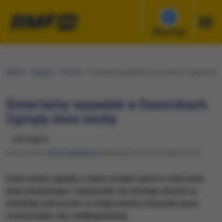
Słuchaj
RMF24
Regiony
Poznań
Śmiertelny wypadek w Dusznikach. Zginęły dwie
Śmiertelny wypadek w Dusznikach.
Zginęły dwie osoby
udostępnij
Opracowanie:
Nicole Makarewicz
Niedziela, 28 stycznia 2024 (22:58)
Dwie osoby zginęły, a dwie zostały ranne w zderzeniu
auta osobowego i ciężarówki, do którego doszło w
niedzielę wieczorem w miejscowości Duszniki (pow.
szamotulski, woj. wielkopolskie).