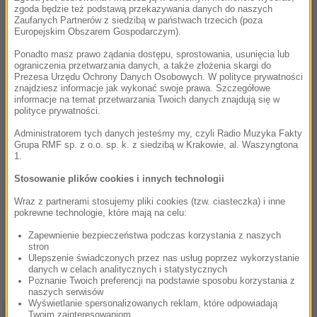
zgoda będzie też podstawą przekazywania danych do naszych
Zaufanych Partnerów z siedzibą w państwach trzecich (poza
Europejskim Obszarem Gospodarczym).
Ponadto masz prawo żądania dostępu, sprostowania, usunięcia lub
ograniczenia przetwarzania danych, a także złożenia skargi do
Prezesa Urzędu Ochrony Danych Osobowych. W polityce prywatności
znajdziesz informacje jak wykonać swoje prawa. Szczegółowe
informacje na temat przetwarzania Twoich danych znajdują się w
polityce prywatności.
Administratorem tych danych jesteśmy my, czyli Radio Muzyka Fakty
Grupa RMF sp. z o.o. sp. k. z siedzibą w Krakowie, al. Waszyngtona
1.
Stosowanie plików cookies i innych technologii
Wraz z partnerami stosujemy pliki cookies (tzw. ciasteczka) i inne
pokrewne technologie, które mają na celu:
Zapewnienie bezpieczeństwa podczas korzystania z naszych
stron
Ulepszenie świadczonych przez nas usług poprzez wykorzystanie
danych w celach analitycznych i statystycznych
Poznanie Twoich preferencji na podstawie sposobu korzystania z
naszych serwisów
Wyświetlanie spersonalizowanych reklam, które odpowiadają
NAJWAŻNIEJSZE FAKTY
Twoim zainteresowaniom