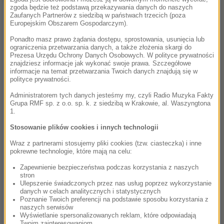
zgoda będzie też podstawą przekazywania danych do naszych
Zaufanych Partnerów z siedzibą w państwach trzecich (poza
Europejskim Obszarem Gospodarczym).
Ponadto masz prawo żądania dostępu, sprostowania, usunięcia lub
ograniczenia przetwarzania danych, a także złożenia skargi do
Prezesa Urzędu Ochrony Danych Osobowych. W polityce prywatności
znajdziesz informacje jak wykonać swoje prawa. Szczegółowe
informacje na temat przetwarzania Twoich danych znajdują się w
polityce prywatności.
Administratorem tych danych jesteśmy my, czyli Radio Muzyka Fakty
Grupa RMF sp. z o.o. sp. k. z siedzibą w Krakowie, al. Waszyngtona
1.
Stosowanie plików cookies i innych technologii
Wraz z partnerami stosujemy pliki cookies (tzw. ciasteczka) i inne
pokrewne technologie, które mają na celu:
Zapewnienie bezpieczeństwa podczas korzystania z naszych
stron
Ulepszenie świadczonych przez nas usług poprzez wykorzystanie
danych w celach analitycznych i statystycznych
Poznanie Twoich preferencji na podstawie sposobu korzystania z
naszych serwisów
Wyświetlanie spersonalizowanych reklam, które odpowiadają
Twoim zainteresowaniom