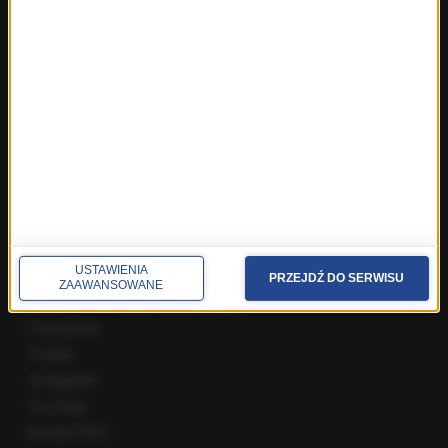
Fakty z Wrocławia
Fakty z Zakopanego
ROZMOWY W RMF FM
Najnowsze rozmowy w RMF FM
Rozmowa o 7:00 w RMF FM i Radiu RMF24
Poranna rozmowa w RMF FM
Popołudniowa rozmowa w RMF FM
Gość Krzysztofa Ziemca w RMF FM
Rozmowy w Radiu RMF24
SPOŁECZNOŚĆ
USTAWIENIA
PRZEJDŹ DO SERWISU
ZAAWANSOWANE
Facebook
Twitter
Instagram
YouTube
Kanały RSS