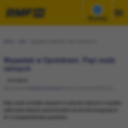
Słuchaj
RMF24
Fakty
Wypadek w Opolskiem. Pięć osób rannych
Wypadek w Opolskiem. Pięć osób
rannych
udostępnij
Opracowanie:
Waldemar Stelmach
Sobota, 6 stycznia 2024 (20:41)
Pięć osób zostało rannych w sobotni wieczór w wyniku
zderzenia dwóch samochodów na drodze krajowej nr
41 w województwie opolskim.