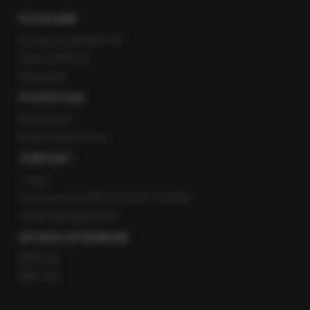
POLECANE
Gorąca Linia RMF FM
Staż w RMF24
Patronaty
POZOSTAŁE
Newsroom
Radio internetowe
KONTAKT
O nas
Gorąca Linia RMF FM: 600 700 800
email: fakty@rmf.fm
APLIKACJE MOBILNE
RMF FM
RMF ON