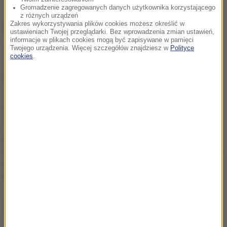
Gromadzenie zagregowanych danych użytkownika korzystającego
z różnych urządzeń
NAJWAŻNIEJSZE FAKTY
Zakres wykorzystywania plików cookies możesz określić w
ustawieniach Twojej przeglądarki. Bez wprowadzenia zmian ustawień,
informacje w plikach cookies mogą być zapisywane w pamięci
Twojego urządzenia. Więcej szczegółów znajdziesz w
Polityce
Dwoje dzieci topiło się w
cookies
.
zbiorniku
przeciwpożarowym
Pożar nad jeziorem Garda.
Ewakuacja, "przerażające
sceny”
„Potrzebujemy skoku
rozwojowego”. Drewnicki z
PiS zaczął zbierać podpisy
Krakowian
ZOBACZ RÓWNIEŻ