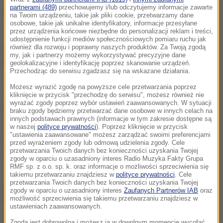
partnerami (489)
przechowujemy i/lub odczytujemy informacje zawarte
drodze krajowej nr 41 między Prudnikiem a Nysą.
na Twoim urządzeniu, takie jak pliki cookie, przetwarzamy dane
osobowe, takie jak unikalne identyfikatory, informacje przesyłane
przez urządzenia końcowe niezbędne do personalizacji reklam i treści,
W zderzeniu dwóch samochodów osobowych
udostępnienie funkcji mediów społecznościowych pomiaru ruchu jak
rannych zostało pięć osób, w tym dziecko.
również dla rozwoju i poprawny naszych produktów. Za Twoją zgodą
my, jak i partnerzy możemy wykorzystywać precyzyjne dane
Poszkodowani trafili do szpitala.
geolokalizacyjne i identyfikację poprzez skanowanie urządzeń.
Przechodząc do serwisu zgadzasz się na wskazane działania.
Możesz wyrazić zgodę na powyższe cele przetwarzania poprzez
Trasa była zablokowana. Wyznaczono objazdy
kliknięcie w przycisk "przechodzę do serwisu", możesz również nie
wyrażać zgody poprzez wybór ustawień zaawansowanych. W sytuacji
drogami lokalnymi.
braku zgody będziemy przetwarzać dane osobowe w innych celach na
innych podstawach prawnych (informacje w tym zakresie dostępne są
w naszej
polityce prywatności
). Poprzez kliknięcie w przycisk
"ustawienia zaawansowane" możesz zarządzać swoimi preferencjami
Źródło: RMF24/PAP
przed wyrażeniem zgody lub odmową udzielenia zgody. Cele
przetwarzania Twoich danych bez konieczności uzyskania Twojej
wypadek
Tagi:
zgody w oparciu o uzasadniony interes Radio Muzyka Fakty Grupa
RMF sp. z o.o. sp. k. oraz informacje o możliwości sprzeciwienia się
takiemu przetwarzaniu znajdziesz w
polityce prywatności
. Cele
przetwarzania Twoich danych bez konieczności uzyskania Twojej
chcesz widzieć więcej artykułów od RMF24?
dodaj w
zgody w oparciu o uzasadniony interes
Zaufanych Partnerów IAB
oraz
Google
możliwość sprzeciwienia się takiemu przetwarzaniu znajdziesz w
ustawieniach zaawansowanych.
Zgoda jest dobrowolna i możesz ją w dowolnym momencie wycofać,