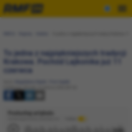
RMF24
Regiony
Kraków
To jedna z najpiękniejszych tradycji Krakowa. P
To jedna z najpiękniejszych tradycji
Krakowa. Pochód Lajkonika już 11
czerwca
Autor:
Magdalena Olejnik
,
Piotr Gądek
Publikacja: Wtorek, 9 czerwca 2026 (09:16)
Posłuchaj artykułu
Dźwięk wygenerowany automatycznie
Podkład
2:58