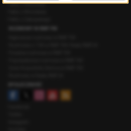
Fakty z Warszawy
Fakty z Wrocławia
Fakty z Zakopanego
ROZMOWY W RMF FM
Najnowsze rozmowy w RMF FM
Rozmowa o 7:00 w RMF FM i Radiu RMF24
Poranna rozmowa w RMF FM
Popołudniowa rozmowa w RMF FM
Gość Krzysztofa Ziemca w RMF FM
Rozmowy w Radiu RMF24
SPOŁECZNOŚĆ
Facebook
Twitter
Instagram
YouTube