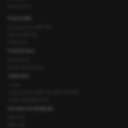
Kanały RSS
POLECANE
Gorąca Linia RMF FM
Staż w RMF24
Patronaty
POZOSTAŁE
Newsroom
Radio internetowe
KONTAKT
O nas
Gorąca Linia RMF FM: 600 700 800
email: fakty@rmf.fm
APLIKACJE MOBILNE
RMF FM
RMF ON