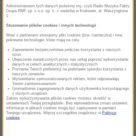
Administratorem tych danych jesteśmy my, czyli Radio Muzyka Fakty
Grupa RMF sp. z o.o. sp. k. z siedzibą w Krakowie, al. Waszyngtona
1.
Stosowanie plików cookies i innych technologii
Wraz z partnerami stosujemy pliki cookies (tzw. ciasteczka) i inne
pokrewne technologie, które mają na celu:
Barwny orszak prowadzony przez jeźdźca na
Zapewnienie bezpieczeństwa podczas korzystania z naszych
stron
sztucznym koniku, czyli Lajkonika - w rolę którego
Ulepszenie świadczonych przez nas usług poprzez wykorzystanie
wcieli się
Mariusz Glonek, syn Zbigniewa Glonka,
danych w celach analitycznych i statystycznych
Poznanie Twoich preferencji na podstawie sposobu korzystania z
który Lajkonikiem był w latach 1988-2022
-
naszych serwisów
Wyświetlanie spersonalizowanych reklam, które odpowiadają
wyruszy ze Zwierzyńca o godz. 12:30 i przejdzie
Twoim zainteresowaniom
Gromadzenie zagregowanych danych użytkownika korzystającego
przez najważniejsze punkty miasta aż na Rynek
z różnych urządzeń
Zakres wykorzystywania plików cookies możesz określić w
Główny. W orszaku będą uczestniczyć włóczkowie i
ustawieniach Twojej przeglądarki. Bez wprowadzenia zmian ustawień,
informacje w plikach cookies mogą być zapisywane w pamięci
Tatarzy, a całość odbędzie się w rytmie krakowskich
Twojego urządzenia. Więcej szczegółów znajdziesz w
Polityce
cookies
.
melodii.
Oto trasa pochodu: