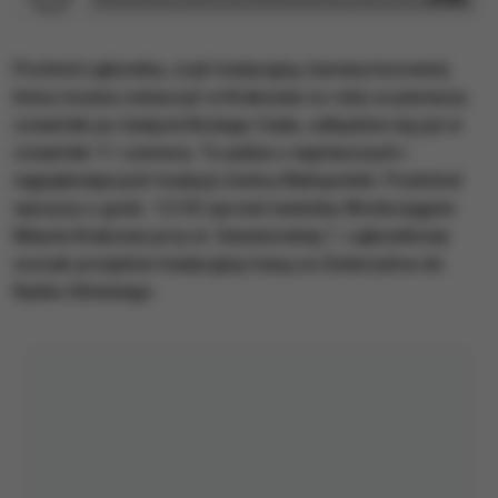
Pochód Lajkonika, czyli tradycyjny, barwny korowód,
który można zobaczyć w Krakowie co roku w pierwszy
czwartek po święcie Bożego Ciała, odbędzie się już w
czwartek 11 czerwca. To jedna z najstarszych i
najpiękniejszych tradycji stolicy Małopolski. Podchód
wyruszy o godz. 12:30 sprzed siedziby Wodociągów
Miasta Krakowa przy ul. Senatorskiej 1. Lajkonikowy
orszak przejdzie tradycyjną trasą ze Zwierzyńca do
Rynku Głównego.