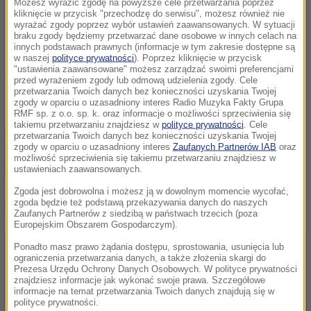
Możesz wyrazić zgodę na powyższe cele przetwarzania poprzez
kliknięcie w przycisk "przechodzę do serwisu", możesz również nie
Program i szczegółową trasę podchodu można
wyrażać zgody poprzez wybór ustawień zaawansowanych. W sytuacji
braku zgody będziemy przetwarzać dane osobowe w innych celach na
znaleźć poniżej.
innych podstawach prawnych (informacje w tym zakresie dostępne są
w naszej
polityce prywatności
). Poprzez kliknięcie w przycisk
"ustawienia zaawansowane" możesz zarządzać swoimi preferencjami
Najnowsze informacje z kraju i ze świata
przed wyrażeniem zgody lub odmową udzielenia zgody. Cele
przetwarzania Twoich danych bez konieczności uzyskania Twojej
znajdziesz na
RMF24.pl
. Bądź na bieżąco.
zgody w oparciu o uzasadniony interes Radio Muzyka Fakty Grupa
RMF sp. z o.o. sp. k. oraz informacje o możliwości sprzeciwienia się
takiemu przetwarzaniu znajdziesz w
polityce prywatności
. Cele
przetwarzania Twoich danych bez konieczności uzyskania Twojej
Trasa i program pochodu Lajkonika
zgody w oparciu o uzasadniony interes
Zaufanych Partnerów IAB
oraz
możliwość sprzeciwienia się takiemu przetwarzaniu znajdziesz w
2026
ustawieniach zaawansowanych.
Zgoda jest dobrowolna i możesz ją w dowolnym momencie wycofać,
zgoda będzie też podstawą przekazywania danych do naszych
Dalsza część artykułu pod materiałem video:
Zaufanych Partnerów z siedzibą w państwach trzecich (poza
Europejskim Obszarem Gospodarczym).
Ponadto masz prawo żądania dostępu, sprostowania, usunięcia lub
ograniczenia przetwarzania danych, a także złożenia skargi do
Prezesa Urzędu Ochrony Danych Osobowych. W polityce prywatności
znajdziesz informacje jak wykonać swoje prawa. Szczegółowe
informacje na temat przetwarzania Twoich danych znajdują się w
polityce prywatności.