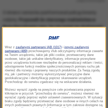
(zdjęcie ilustracyjne)
O śmierci seniorów poinformował policję krewny
rodziny.
Przyszedł do starszego małżeństwa w
Boże Narodzenie rano, bo nie mógł się dodzwonić.
Kiedy nie otwierali drzwi, siłowo wszedł do budynku.
Wtedy zobaczył, że
83-letni mężczyzna i jego 79-
Wraz z
zaufanymi partnerami IAB (1017)
i
innymi zaufanymi
partnerami (489)
przechowujemy i/lub odczytujemy informacje zawarte
letnia żona nie żyją.
na Twoim urządzeniu, takie jak pliki cookie, przetwarzamy dane
osobowe, takie jak unikalne identyfikatory, informacje przesyłane
przez urządzenia końcowe niezbędne do personalizacji reklam i treści,
Jeszcze dzień wcześniej
w tym domu odbywała się
udostępnienie funkcji mediów społecznościowych pomiaru ruchu jak
rodzinna wieczerza wigilijna.
również dla rozwoju i poprawny naszych produktów. Za Twoją zgodą
my, jak i partnerzy możemy wykorzystywać precyzyjne dane
geolokalizacyjne i identyfikację poprzez skanowanie urządzeń.
Badamy przyczyny i okoliczności zdarzenia. Ciała
Przechodząc do serwisu zgadzasz się na wskazane działania.
zostały zabrane do badań patomorfologicznych.
Możesz wyrazić zgodę na powyższe cele przetwarzania poprzez
kliknięcie w przycisk "przechodzę do serwisu", możesz również nie
Zgon nastąpił na pewno kilka godzin przed
wyrażać zgody poprzez wybór ustawień zaawansowanych. W sytuacji
braku zgody będziemy przetwarzać dane osobowe w innych celach na
znalezieniem ich
- powiedział rzecznik prasowy
innych podstawach prawnych (informacje w tym zakresie dostępne są