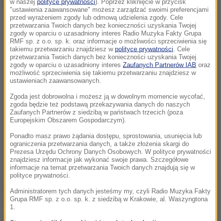
w naszej
polityce prywatności
). Poprzez kliknięcie w przycisk
tarnowskiej policji Paweł Klimek.
"ustawienia zaawansowane" możesz zarządzać swoimi preferencjami
przed wyrażeniem zgody lub odmową udzielenia zgody. Cele
przetwarzania Twoich danych bez konieczności uzyskania Twojej
zgody w oparciu o uzasadniony interes Radio Muzyka Fakty Grupa
Dalsza część artykułu pod materiałem video:
RMF sp. z o.o. sp. k. oraz informacje o możliwości sprzeciwienia się
takiemu przetwarzaniu znajdziesz w
polityce prywatności
. Cele
przetwarzania Twoich danych bez konieczności uzyskania Twojej
zgody w oparciu o uzasadniony interes
Zaufanych Partnerów IAB
oraz
możliwość sprzeciwienia się takiemu przetwarzaniu znajdziesz w
ustawieniach zaawansowanych.
Zgoda jest dobrowolna i możesz ją w dowolnym momencie wycofać,
zgoda będzie też podstawą przekazywania danych do naszych
Zaufanych Partnerów z siedzibą w państwach trzecich (poza
Europejskim Obszarem Gospodarczym).
Ponadto masz prawo żądania dostępu, sprostowania, usunięcia lub
ograniczenia przetwarzania danych, a także złożenia skargi do
Prezesa Urzędu Ochrony Danych Osobowych. W polityce prywatności
znajdziesz informacje jak wykonać swoje prawa. Szczegółowe
informacje na temat przetwarzania Twoich danych znajdują się w
polityce prywatności.
Według doniesień medialnych para zatruła się
Administratorem tych danych jesteśmy my, czyli Radio Muzyka Fakty
Grupa RMF sp. z o.o. sp. k. z siedzibą w Krakowie, al. Waszyngtona
czadem, jednak - jak zaznaczył rzecznik policji - nic
1.
nie wskazywało na taką przyczynę, m.in. urządzenia