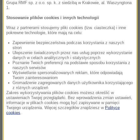
alkoholu w organizmie
Grupa RMF sp. z o.o. sp. k. z siedzibą w Krakowie, al. Waszyngtona
1.
Komendant straży miejskiej natychmiast wszczął
Stosowanie plików cookies i innych technologii
procedurę wyjaśniającą w tej sprawie. Jak
Wraz z partnerami stosujemy pliki cookies (tzw. ciasteczka) i inne
zapowiedział, „postępowanie zmierza do
pokrewne technologie, które mają na celu:
wyjaśnienia zdarzenia, a w konsekwencji do
Zapewnienie bezpieczeństwa podczas korzystania z naszych
stron
zwolnienia strażnika z szeregów Straży Miejskiej
Ulepszenie świadczonych przez nas usług poprzez wykorzystanie
danych w celach analitycznych i statystycznych
Miasta Krakowa”.
Poznanie Twoich preferencji na podstawie sposobu korzystania z
naszych serwisów
Wyświetlanie spersonalizowanych reklam, które odpowiadają
Twoim zainteresowaniom
Gromadzenie zagregowanych danych użytkownika korzystającego
z różnych urządzeń
Zakres wykorzystywania plików cookies możesz określić w
ustawieniach Twojej przeglądarki. Bez wprowadzenia zmian ustawień,
informacje w plikach cookies mogą być zapisywane w pamięci
Twojego urządzenia. Więcej szczegółów znajdziesz w
Polityce
cookies
.