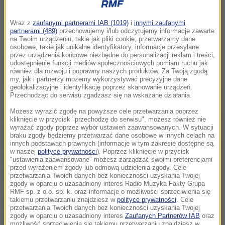
Wraz z
zaufanymi partnerami IAB (1019)
i
innymi zaufanymi
partnerami (489)
przechowujemy i/lub odczytujemy informacje zawarte
na Twoim urządzeniu, takie jak pliki cookie, przetwarzamy dane
osobowe, takie jak unikalne identyfikatory, informacje przesyłane
przez urządzenia końcowe niezbędne do personalizacji reklam i treści,
udostępnienie funkcji mediów społecznościowych pomiaru ruchu jak
również dla rozwoju i poprawny naszych produktów. Za Twoją zgodą
my, jak i partnerzy możemy wykorzystywać precyzyjne dane
geolokalizacyjne i identyfikację poprzez skanowanie urządzeń.
/
PAP/EPA
Przechodząc do serwisu zgadzasz się na wskazane działania.
Możesz wyrazić zgodę na powyższe cele przetwarzania poprzez
W czasie meczu Francja - Niemcy na Stade de France
kliknięcie w przycisk "przechodzę do serwisu", możesz również nie
wyrażać zgody poprzez wybór ustawień zaawansowanych. W sytuacji
znajdowało się aż kilkadziesiąt tysięcy osób. Jeżeli
braku zgody będziemy przetwarzać dane osobowe w innych celach na
doszłoby do eksplozji w momencie, kiedy ze stadionu
innych podstawach prawnych (informacje w tym zakresie dostępne są
w naszej
polityce prywatności
). Poprzez kliknięcie w przycisk
wychodziły tłumy kibiców, liczba ofiar mogłaby być
"ustawienia zaawansowane" możesz zarządzać swoimi preferencjami
przed wyrażeniem zgody lub odmową udzielenia zgody. Cele
wielokrotnie wyższa.
przetwarzania Twoich danych bez konieczności uzyskania Twojej
zgody w oparciu o uzasadniony interes Radio Muzyka Fakty Grupa
RMF sp. z o.o. sp. k. oraz informacje o możliwości sprzeciwienia się
takiemu przetwarzaniu znajdziesz w
polityce prywatności
. Cele
Z niewiadomych na razie przyczyn zamachowcy-
przetwarzania Twoich danych bez konieczności uzyskania Twojej
samobójcy doprowadzili do wybuchów w czasie
zgody w oparciu o uzasadniony interes
Zaufanych Partnerów IAB
oraz
możliwość sprzeciwienia się takiemu przetwarzaniu znajdziesz w