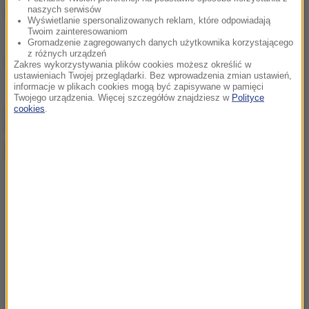
naszych serwisów
(mpw)
Wyświetlanie spersonalizowanych reklam, które odpowiadają
Twoim zainteresowaniom
Gromadzenie zagregowanych danych użytkownika korzystającego
z różnych urządzeń
Źródło: RMF FM
Zakres wykorzystywania plików cookies możesz określić w
ustawieniach Twojej przeglądarki. Bez wprowadzenia zmian ustawień,
informacje w plikach cookies mogą być zapisywane w pamięci
Twojego urządzenia. Więcej szczegółów znajdziesz w
Polityce
chcesz widzieć więcej artykułów od RMF24?
dodaj w
cookies
.
Google