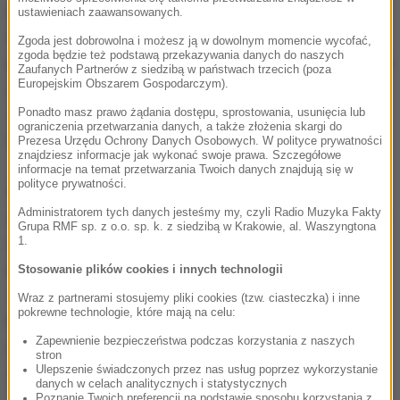
meczu i koło stadionu zginęło kilka – zamiast być
ustawieniach zaawansowanych.
może kilkuset osób. Jednocześnie policja zakazała
Zgoda jest dobrowolna i możesz ją w dowolnym momencie wycofać,
zgoda będzie też podstawą przekazywania danych do naszych
przerwania meczu po eksplozjach, by kibice pozostali
Zaufanych Partnerów z siedzibą w państwach trzecich (poza
Europejskim Obszarem Gospodarczym).
jak najdłużej na stadionie – wypuszczano ich
stopniowo dopiero po przeczesaniu okolicy przez
Ponadto masz prawo żądania dostępu, sprostowania, usunięcia lub
ograniczenia przetwarzania danych, a także złożenia skargi do
funkcjonariuszy.
Prezesa Urzędu Ochrony Danych Osobowych. W polityce prywatności
znajdziesz informacje jak wykonać swoje prawa. Szczegółowe
informacje na temat przetwarzania Twoich danych znajdują się w
polityce prywatności.
Według ekspertów – w przeciwieństwie do
Administratorem tych danych jesteśmy my, czyli Radio Muzyka Fakty
styczniowych zamachów na redakcje „Charlie Hebdo”
Grupa RMF sp. z o.o. sp. k. z siedzibą w Krakowie, al. Waszyngtona
1.
i koszerny supermarket – tym razem wybrane
miejsca ataków nie miały charakteru symbolicznego
Stosowanie plików cookies i innych technologii
– terroryści ostrzelali np. restaurację o nazwie „Mała
Wraz z partnerami stosujemy pliki cookies (tzw. ciasteczka) i inne
pokrewne technologie, które mają na celu:
Kambodża”, której klientami jest wielu imigrantów z
Zapewnienie bezpieczeństwa podczas korzystania z naszych
Azji – chodziło po prostu o zamachy najbardziej
stron
Ulepszenie świadczonych przez nas usług poprzez wykorzystanie
zatłoczonych miejscach.
danych w celach analitycznych i statystycznych
Poznanie Twoich preferencji na podstawie sposobu korzystania z