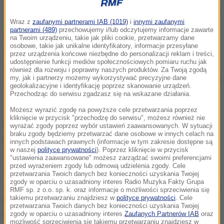
Premier Wielkiej Brytanii Theresa May
Wraz z
zaufanymi partnerami IAB (1019)
i
innymi zaufanymi
partnerami (489)
przechowujemy i/lub odczytujemy informacje zawarte
David Davis, minister ds. wyjścia z Unii Europejskiej,
na Twoim urządzeniu, takie jak pliki cookie, przetwarzamy dane
osobowe, takie jak unikalne identyfikatory, informacje przesyłane
oraz Michel Barnier, główny negocjator z ramienia
przez urządzenia końcowe niezbędne do personalizacji reklam i treści,
udostępnienie funkcji mediów społecznościowych pomiaru ruchu jak
Komisji Europejskiej, ustalili dziś, że wynikające z art.
również dla rozwoju i poprawny naszych produktów. Za Twoją zgodą
my, jak i partnerzy możemy wykorzystywać precyzyjne dane
50 (traktatu UE) negocjacje rozpoczną się 19 czerwca
geolokalizacyjne i identyfikację poprzez skanowanie urządzeń.
-
napisano w oświadczeniu.
Przechodząc do serwisu zgadzasz się na wskazane działania.
Możesz wyrazić zgodę na powyższe cele przetwarzania poprzez
kliknięcie w przycisk "przechodzę do serwisu", możesz również nie
Poniedziałek 19 czerwca był już wcześniej
wyrażać zgody poprzez wybór ustawień zaawansowanych. W sytuacji
braku zgody będziemy przetwarzać dane osobowe w innych celach na
podawany jako możliwa data oficjalnego
innych podstawach prawnych (informacje w tym zakresie dostępne są
w naszej
polityce prywatności
). Poprzez kliknięcie w przycisk
rozpoczęcia rozmów. Jednak po przedterminowych
"ustawienia zaawansowane" możesz zarządzać swoimi preferencjami
przed wyrażeniem zgody lub odmową udzielenia zgody. Cele
wyborach parlamentarnych w Wielkiej Brytanii z 8
przetwarzania Twoich danych bez konieczności uzyskania Twojej
zgody w oparciu o uzasadniony interes Radio Muzyka Fakty Grupa
czerwca, w których rządzącej Partii Konserwatywnej
RMF sp. z o.o. sp. k. oraz informacje o możliwości sprzeciwienia się
takiemu przetwarzaniu znajdziesz w
polityce prywatności
. Cele
premier Theresy May nie udało się utrzymać
przetwarzania Twoich danych bez konieczności uzyskania Twojej
bezwzględnej większości w Izbie Gmin, obawiano
zgody w oparciu o uzasadniony interes
Zaufanych Partnerów IAB
oraz
możliwość sprzeciwienia się takiemu przetwarzaniu znajdziesz w