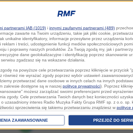
ez Wielkiej Brytanii - przyjęli wytyczne do negocjacji 
i partnerami IAB (1019)
i
innymi zaufanymi partnerami (489)
przechow
ormacje zawarte na Twoim urządzeniu, takie jak pliki cookie, przetwar
cia z Unii Europejskiej 29 marca br., co oznacza, że po
jak unikalne identyfikatory, informacje przesyłane przez urządzenia k
i reklam i treści, udostępnienie funkcji mediów społecznościowych pom
j daty.
woju i poprawny naszych produktów. Za Twoją zgodą my, jak i partner
recyzyjne dane geolokalizacyjne i identyfikację poprzez skanowanie u
serwisu zgadzasz się na wskazane działania.
zgodę na powyższe cele przetwarzania poprzez kliknięcie w przycisk 
z również nie wyrażać zgody poprzez wybór ustawień zaawansowanych
dziemy przetwarzać dane osobowe w innych celach na innych podsta
ym zakresie dostępne są w naszej
polityce prywatności
). Poprzez kliknię
awansowane" możesz zarządzać swoimi preferencjami przed wyrażenie
ia zgody. Cele przetwarzania Twoich danych bez konieczności uzyska
 o uzasadniony interes Radio Muzyka Fakty Grupa RMF sp. z o.o. sp. k
żliwości sprzeciwienia się takiemu przetwarzaniu znajdziesz w
polityce
nia Twoich danych bez konieczności uzyskania Twojej zgody w oparci
chcesz widzieć więcej artykułów od RMF24?
dodaj w 
ch Partnerów IAB
oraz możliwość sprzeciwienia się takiemu przetwarza
IENIA ZAAWANSOWANE
PRZEJDŹ DO SERW
aawansowanych.