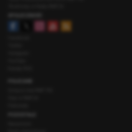
Rozmowy w Radiu RMF24
SPOŁECZNOŚĆ
Facebook
Twitter
Instagram
YouTube
Kanały RSS
POLECANE
Gorąca Linia RMF FM
Staż w RMF24
Patronaty
POZOSTAŁE
Newsroom
Radio internetowe