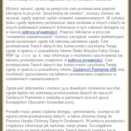
mówi Szklarski. Podkreśla, że 5-procentowa
Możesz wyrazić zgodę na powyższe cele przetwarzania poprzez
przewaga Hillary Clinton w sondażach jest rzeczą
kliknięcie w przycisk "przechodzę do serwisu", możesz również nie
wyrażać zgody poprzez wybór ustawień zaawansowanych. W sytuacji
złudną.
braku zgody będziemy przetwarzać dane osobowe w innych celach na
innych podstawach prawnych (informacje w tym zakresie dostępne są
w naszej
polityce prywatności
). Poprzez kliknięcie w przycisk
To jest właściwie w granicach błędu statystycznego.
"ustawienia zaawansowane" możesz zarządzać swoimi preferencjami
przed wyrażeniem zgody lub odmową udzielenia zgody. Cele
Amerykanie mają duże obawy co do akuratności
przetwarzania Twoich danych bez konieczności uzyskania Twojej
zgody w oparciu o uzasadniony interes Radio Muzyka Fakty Grupa
swoich badań. Donald Trump jest tak
RMF sp. z o.o. sp. k. oraz informacje o możliwości sprzeciwienia się
takiemu przetwarzaniu znajdziesz w
polityce prywatności
. Cele
kontrowersyjnym kandydatem, że niektórym wstyd
przetwarzania Twoich danych bez konieczności uzyskania Twojej
zgody w oparciu o uzasadniony interes
Zaufanych Partnerów IAB
oraz
się przyznać, że będą na niego głosować, podzielają
możliwość sprzeciwienia się takiemu przetwarzaniu znajdziesz w
jego złość, bo on umiejętnie uczynił się kandydatem
ustawieniach zaawansowanych.
niezadowolonych, odrzuconych, złych,
Zgoda jest dobrowolna i możesz ją w dowolnym momencie wycofać,
zgoda będzie też podstawą przekazywania danych do naszych
sfrustrowanych. Ci, którzy podzielają jego emocje, a
Zaufanych Partnerów z siedzibą w państwach trzecich (poza
Europejskim Obszarem Gospodarczym).
jednocześnie widzą, że jego prezydenckość w
Ponadto masz prawo żądania dostępu, sprostowania, usunięcia lub
zachowaniu i języku odbiega od podręcznikowych
ograniczenia przetwarzania danych, a także złożenia skargi do
Prezesa Urzędu Ochrony Danych Osobowych. W polityce prywatności
oczekiwań często w badaniach mogą powiedzieć, że
znajdziesz informacje jak wykonać swoje prawa. Szczegółowe
informacje na temat przetwarzania Twoich danych znajdują się w