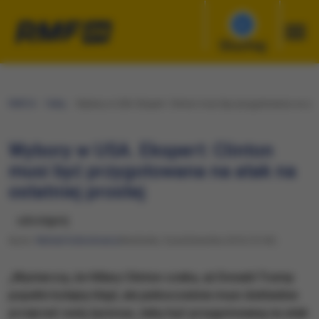
Słuchaj
RMF24
Fakty
Wybory w USA. Ekspert: Clinton musi być przygotowana na atak
Wybory w USA. Ekspert: Clinton
musi być przygotowana na atak na
ostatniej prostej
udostępnij
Autor:
Michał Dobrołowicz
Niedziela, 9 października 2016 (13:43)
„Wystarczy, że Hillary Clinton czeka, aż Donald Trump
popełni kolejny błąd, ale jednocześnie musi dokładnie
przejrzeć swój życiorys, żeby być przygotowaną na atak