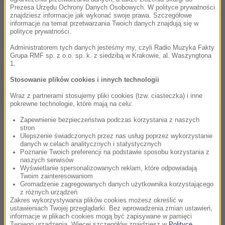
Prezesa Urzędu Ochrony Danych Osobowych. W polityce prywatności
na dobrą sprawę chyba tylko to było przedmiotem
znajdziesz informacje jak wykonać swoje prawa. Szczegółowe
informacje na temat przetwarzania Twoich danych znajdują się w
starań sztabu wyborczego Putina, ponieważ on z
polityce prywatności.
góry założył, że wygra te wybory. I właściwie nikt nie
Administratorem tych danych jesteśmy my, czyli Radio Muzyka Fakty
ma wątpliwości, że tak będzie -
dodaje.
Grupa RMF sp. z o.o. sp. k. z siedzibą w Krakowie, al. Waszyngtona
1.
Stosowanie plików cookies i innych technologii
Dalsza część artykułu pod materiałem video:
Wraz z partnerami stosujemy pliki cookies (tzw. ciasteczka) i inne
pokrewne technologie, które mają na celu:
Zapewnienie bezpieczeństwa podczas korzystania z naszych
stron
Ulepszenie świadczonych przez nas usług poprzez wykorzystanie
danych w celach analitycznych i statystycznych
Poznanie Twoich preferencji na podstawie sposobu korzystania z
naszych serwisów
Wyświetlanie spersonalizowanych reklam, które odpowiadają
Twoim zainteresowaniom
Gromadzenie zagregowanych danych użytkownika korzystającego
z różnych urządzeń
Zakres wykorzystywania plików cookies możesz określić w
ustawieniach Twojej przeglądarki. Bez wprowadzenia zmian ustawień,
informacje w plikach cookies mogą być zapisywane w pamięci
Twojego urządzenia. Więcej szczegółów znajdziesz w
Polityce