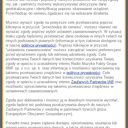
Opinii Publicznej dają Władimirowi Putinowi prawie
my, jak i partnerzy możemy wykorzystywać precyzyjne dane
geolokalizacyjne i identyfikację poprzez skanowanie urządzeń.
70 proc. głosów.
Przechodząc do serwisu zgadzasz się na wskazane działania.
Możesz wyrazić zgodę na powyższe cele przetwarzania poprzez
Frekwencja, głupcze!
kliknięcie w przycisk "przechodzę do serwisu", możesz również nie
wyrażać zgody poprzez wybór ustawień zaawansowanych. W sytuacji
braku zgody będziemy przetwarzać dane osobowe w innych celach na
Do głosowania w wyborach uprawnionych jest
innych podstawach prawnych (informacje w tym zakresie dostępne są
w naszej
polityce prywatności
). Poprzez kliknięcie w przycisk
prawie 111 milionów Rosjan. Zadaniem sztabu
"ustawienia zaawansowane" możesz zarządzać swoimi preferencjami
przed wyrażeniem zgody lub odmową udzielenia zgody. Cele
Władimira Putina - poza wysokim, miażdżącym
przetwarzania Twoich danych bez konieczności uzyskania Twojej
zgody w oparciu o uzasadniony interes Radio Muzyka Fakty Grupa
przeciwników wynikiem - jest przyciągnięcie do urn
RMF sp. z o.o. sp. k. oraz informacje o możliwości sprzeciwienia się
takiemu przetwarzaniu znajdziesz w
polityce prywatności
. Cele
jak największej liczby wyborców. Założeniem jest
przetwarzania Twoich danych bez konieczności uzyskania Twojej
zgody w oparciu o uzasadniony interes
Zaufanych Partnerów IAB
oraz
nie tylko 70-procentowe poparcie dla Putina, ale też
możliwość sprzeciwienia się takiemu przetwarzaniu znajdziesz w
70-procentowa frekwencja, przekonuje w rozmowie
ustawieniach zaawansowanych.
z RMF FM Anna Maria Dyner, ekspertka Polskiego
Zgoda jest dobrowolna i możesz ją w dowolnym momencie wycofać,
zgoda będzie też podstawą przekazywania danych do naszych
Instytutu Spraw Międzynarodowych.
To ważne dla
Zaufanych Partnerów z siedzibą w państwach trzecich (poza
Europejskim Obszarem Gospodarczym).
Putina, by uzyskał na tę teoretycznie ostatnią
Ponadto masz prawo żądania dostępu, sprostowania, usunięcia lub
kadencję jak największą legitymację społeczną. Tak
ograniczenia przetwarzania danych, a także złożenia skargi do