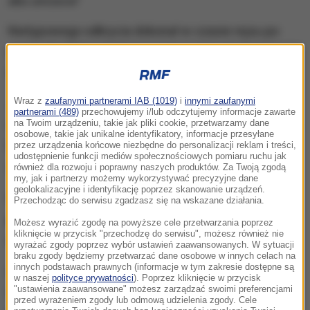
Nietypowego odkrycia dokonał w czasie rejsu po
morzu Fin Rikhard Hilska razem z żoną Katariiną -
informuje portal "Ihtalehti".
Wraz z
zaufanymi partnerami IAB (1019)
i
innymi zaufanymi
Jak przekazano, list został napisany w języku
partnerami (489)
przechowujemy i/lub odczytujemy informacje zawarte
rosyjskim. Był jednak także dopisek po angielsku. Na
na Twoim urządzeniu, takie jak pliki cookie, przetwarzamy dane
osobowe, takie jak unikalne identyfikatory, informacje przesyłane
butelce narysowany został znak pokoju i
przez urządzenia końcowe niezbędne do personalizacji reklam i treści,
udostępnienie funkcji mediów społecznościowych pomiaru ruchu jak
zamieszczona data - 31 marca 2022 r.
również dla rozwoju i poprawny naszych produktów. Za Twoją zgodą
my, jak i partnerzy możemy wykorzystywać precyzyjne dane
geolokalizacyjne i identyfikację poprzez skanowanie urządzeń.
Rikhard Hilska poinformował, że
autorem
Przechodząc do serwisu zgadzasz się na wskazane działania.
prawdopodobnie jest Rosjanin zamieszkujący
Możesz wyrazić zgodę na powyższe cele przetwarzania poprzez
kliknięcie w przycisk "przechodzę do serwisu", możesz również nie
region wschodniej części Zatoki Fińskiej.
wyrażać zgody poprzez wybór ustawień zaawansowanych. W sytuacji
braku zgody będziemy przetwarzać dane osobowe w innych celach na
innych podstawach prawnych (informacje w tym zakresie dostępne są
List zaczynał się od słów skierowanych do
w naszej
polityce prywatności
). Poprzez kliknięcie w przycisk
"ustawienia zaawansowane" możesz zarządzać swoimi preferencjami
Ukraińców:
"Już wygraliście wojnę, nawet jeśli
przed wyrażeniem zgody lub odmową udzielenia zgody. Cele