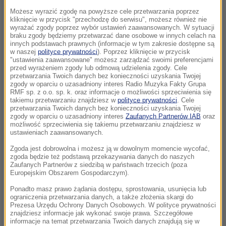
Możesz wyrazić zgodę na powyższe cele przetwarzania poprzez
kliknięcie w przycisk "przechodzę do serwisu", możesz również nie
wyrażać zgody poprzez wybór ustawień zaawansowanych. W sytuacji
braku zgody będziemy przetwarzać dane osobowe w innych celach na
innych podstawach prawnych (informacje w tym zakresie dostępne są
w naszej
polityce prywatności
). Poprzez kliknięcie w przycisk
"ustawienia zaawansowane" możesz zarządzać swoimi preferencjami
przed wyrażeniem zgody lub odmową udzielenia zgody. Cele
przetwarzania Twoich danych bez konieczności uzyskania Twojej
zgody w oparciu o uzasadniony interes Radio Muzyka Fakty Grupa
RMF sp. z o.o. sp. k. oraz informacje o możliwości sprzeciwienia się
takiemu przetwarzaniu znajdziesz w
polityce prywatności
. Cele
przetwarzania Twoich danych bez konieczności uzyskania Twojej
zgody w oparciu o uzasadniony interes
Zaufanych Partnerów IAB
oraz
możliwość sprzeciwienia się takiemu przetwarzaniu znajdziesz w
ustawieniach zaawansowanych.
Zgoda jest dobrowolna i możesz ją w dowolnym momencie wycofać,
zgoda będzie też podstawą przekazywania danych do naszych
Zaufanych Partnerów z siedzibą w państwach trzecich (poza
Europejskim Obszarem Gospodarczym).
Ponadto masz prawo żądania dostępu, sprostowania, usunięcia lub
ograniczenia przetwarzania danych, a także złożenia skargi do
Prezesa Urzędu Ochrony Danych Osobowych. W polityce prywatności
znajdziesz informacje jak wykonać swoje prawa. Szczegółowe
informacje na temat przetwarzania Twoich danych znajdują się w