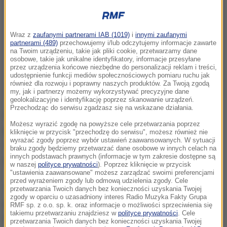
Wraz z
zaufanymi partnerami IAB (1019)
i
innymi zaufanymi
partnerami (489)
przechowujemy i/lub odczytujemy informacje zawarte
na Twoim urządzeniu, takie jak pliki cookie, przetwarzamy dane
osobowe, takie jak unikalne identyfikatory, informacje przesyłane
przez urządzenia końcowe niezbędne do personalizacji reklam i treści,
udostępnienie funkcji mediów społecznościowych pomiaru ruchu jak
również dla rozwoju i poprawny naszych produktów. Za Twoją zgodą
my, jak i partnerzy możemy wykorzystywać precyzyjne dane
geolokalizacyjne i identyfikację poprzez skanowanie urządzeń.
Przechodząc do serwisu zgadzasz się na wskazane działania.
Poinformował o tym wczoraj późnym wieczorem
Możesz wyrazić zgodę na powyższe cele przetwarzania poprzez
przedstawiciel Frontu Ludowego. Przedstawiciele
kliknięcie w przycisk "przechodzę do serwisu", możesz również nie
wyrażać zgody poprzez wybór ustawień zaawansowanych. W sytuacji
dwóch pozostałych ugrupowań nie wypowiedzieli się
braku zgody będziemy przetwarzać dane osobowe w innych celach na
innych podstawach prawnych (informacje w tym zakresie dostępne są
jeszcze w tej sprawie.
w naszej
polityce prywatności
). Poprzez kliknięcie w przycisk
"ustawienia zaawansowane" możesz zarządzać swoimi preferencjami
przed wyrażeniem zgody lub odmową udzielenia zgody. Cele
Te trzy ugrupowania wchodziły także w skład
przetwarzania Twoich danych bez konieczności uzyskania Twojej
zgody w oparciu o uzasadniony interes Radio Muzyka Fakty Grupa
poprzedniej koalicji. Dwaj inni byli koalicjanci - Partia
RMF sp. z o.o. sp. k. oraz informacje o możliwości sprzeciwienia się
takiemu przetwarzaniu znajdziesz w
polityce prywatności
. Cele
Radykalna i Samopomoc - odmówiły wejścia do nowej
przetwarzania Twoich danych bez konieczności uzyskania Twojej