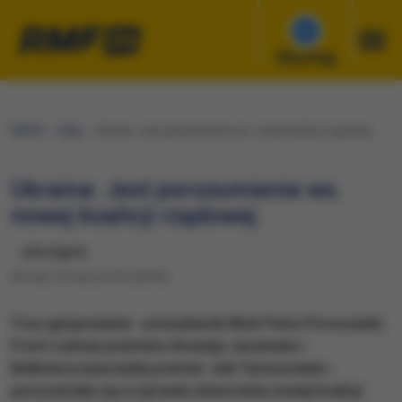
Słuchaj
RMF24
Fakty
Ukraina: Jest porozumienie ws. nowej koalicji rządowej
Ukraina: Jest porozumienie ws.
nowej koalicji rządowej
udostępnij
Wtorek, 29 marca 2016 (06:03)
Trzy ugrupowania - prezydencki Blok Petra Poroszenki,
Front Ludowy premiera Arsenija Jaceniuka i
Batkiwszczyna byłej premier Julii Tymoszenko -
porozumiały się w sprawie utworzenia nowej koalicji