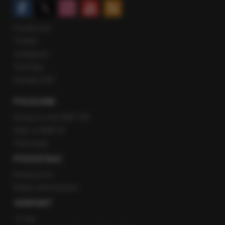
Facebook
Twitter
Instagram
YouTube
Kanały RSS
POLECANE
Gorąca Linia RMF FM
Staż w RMF24
Patronaty
POZOSTAŁE
Newsroom
Radio internetowe
KONTAKT
O nas