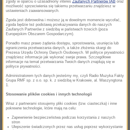
zgody w oparciu o uzasadniony interes
Zaufanych Partnerów IAB
oraz
koalicji.
możliwość sprzeciwienia się takiemu przetwarzaniu znajdziesz w
ustawieniach zaawansowanych.
Nowym premierem ma zostać przewodniczący
Zgoda jest dobrowolna i możesz ją w dowolnym momencie wycofać,
zgoda będzie też podstawą przekazywania danych do naszych
ukraińskiego parlamentu Wołodymyr Hrojsman.
Zaufanych Partnerów z siedzibą w państwach trzecich (poza
Europejskim Obszarem Gospodarczym).
Ponadto masz prawo żądania dostępu, sprostowania, usunięcia lub
Porozumienie ma zakończyć obecny kryzys
ograniczenia przetwarzania danych, a także złożenia skargi do
Prezesa Urzędu Ochrony Danych Osobowych. W polityce prywatności
polityczny na Ukrainie.
znajdziesz informacje jak wykonać swoje prawa. Szczegółowe
informacje na temat przetwarzania Twoich danych znajdują się w
polityce prywatności.
W połowie lutego ukraińską koalicję rządową, w
Administratorem tych danych jesteśmy my, czyli Radio Muzyka Fakty
której dominuje prezydencki Blok Petra Poroszenki i
Grupa RMF sp. z o.o. sp. k. z siedzibą w Krakowie, al. Waszyngtona
1.
Front Ludowy Arsenija Jaceniuka, opuściły partia
Stosowanie plików cookies i innych technologii
Samopomoc mera Lwowa Andrija Sadowego i
Batkiwszczyna Julii Tymoszenko.
Wraz z partnerami stosujemy pliki cookies (tzw. ciasteczka) i inne
pokrewne technologie, które mają na celu:
Zapewnienie bezpieczeństwa podczas korzystania z naszych
Rząd Jaceniuka krytykowany jest za brak woli do
stron
Ulepszenie świadczonych przez nas usług poprzez wykorzystanie
zdecydowanej walki z korupcją i opieszałość w