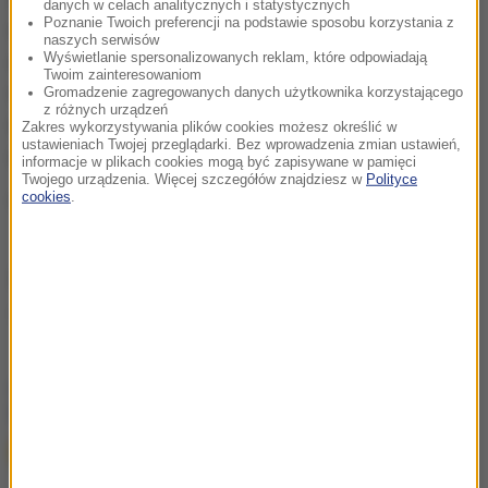
danych w celach analitycznych i statystycznych
Poznanie Twoich preferencji na podstawie sposobu korzystania z
reformowaniu państwa. Na początku lutego do
naszych serwisów
Wyświetlanie spersonalizowanych reklam, które odpowiadają
dymisji podał się pochodzący z Litwy minister
Twoim zainteresowaniom
rozwoju gospodarczego Aivaras Abromaviczus, który
Gromadzenie zagregowanych danych użytkownika korzystającego
z różnych urządzeń
wprost oświadczył, że reformy na Ukrainie są
Zakres wykorzystywania plików cookies możesz określić w
ustawieniach Twojej przeglądarki. Bez wprowadzenia zmian ustawień,
umyślnie blokowane.
informacje w plikach cookies mogą być zapisywane w pamięci
Twojego urządzenia. Więcej szczegółów znajdziesz w
Polityce
cookies
.
(mpw)
Źródło: RMF FM
rząd
Ukraina
Tagi:
chcesz widzieć więcej artykułów od RMF24?
dodaj w
Google