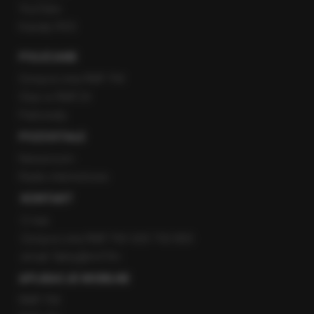
YouTube
Kanały RSS
POLECANE
Gorąca Linia RMF FM
Staż w RMF24
Patronaty
POZOSTAŁE
Newsroom
Radio internetowe
KONTAKT
O nas
Gorąca Linia RMF FM: 600 700 800
email: fakty@rmf.fm
APLIKACJE MOBILNE
RMF FM