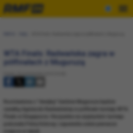
RMF24
Fakty
WTA Finals: Radwańska zagra w półfinałach z Muguruzą
WTA Finals: Radwańska zagra w
półfinałach z Muguruzą
Piątek, 30 października 2015 (10:50)
Rozstawiona z "dwójką" Garbine Muguruza będzie
rywalką Agnieszki Radwańskiej w półfinale turnieju WTA
Finals w Singapurze. Hiszpanka na azjatyckim turnieju
pokonała Petrę Kvitovą i zapewniła sobie pierwsze
miejsce w tabeli.