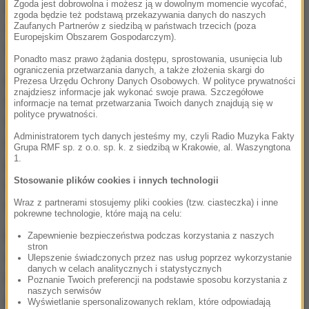
Zgoda jest dobrowolna i możesz ją w dowolnym momencie wycofać,
odrabiała, a nawet prowadziła w pewnym momencie
zgoda będzie też podstawą przekazywania danych do naszych
Zaufanych Partnerów z siedzibą w państwach trzecich (poza
4:2. Końcówka należała jednak do urodzonej w
Europejskim Obszarem Gospodarczym).
Wenezueli Muguruzy.
Ponadto masz prawo żądania dostępu, sprostowania, usunięcia lub
ograniczenia przetwarzania danych, a także złożenia skargi do
Muguruza debiutuje w zmaganiach singlistek w
Prezesa Urzędu Ochrony Danych Osobowych. W polityce prywatności
znajdziesz informacje jak wykonać swoje prawa. Szczegółowe
turnieju WTA Finals. W tegorocznej edycji bierze
informacje na temat przetwarzania Twoich danych znajdują się w
polityce prywatności.
także udział w rywalizacji debli. W parze z rodaczką
Administratorem tych danych jesteśmy my, czyli Radio Muzyka Fakty
Carlą Suarez Navarro w czwartek awansowały do
Grupa RMF sp. z o.o. sp. k. z siedzibą w Krakowie, al. Waszyngtona
1.
półfinału. Kvitova startuje w kończącej sezon
Stosowanie plików cookies i innych technologii
imprezie masters po raz piąty z rzędu. Była
Wraz z partnerami stosujemy pliki cookies (tzw. ciasteczka) i inne
najlepsza cztery lata temu.
pokrewne technologie, które mają na celu:
Muguruza zajmie pierwsze miejsce w Grupie Białej
Zapewnienie bezpieczeństwa podczas korzystania z naszych
stron
niezależnie od wyniku meczu Niemki Angelique
Ulepszenie świadczonych przez nas usług poprzez wykorzystanie
danych w celach analitycznych i statystycznych
Kerver z Czeszką Lucie Safarovą. Wynik tego
Poznanie Twoich preferencji na podstawie sposobu korzystania z
naszych serwisów
pojedynku zdecyduje o tym, kto zajmie drugą
Wyświetlanie spersonalizowanych reklam, które odpowiadają