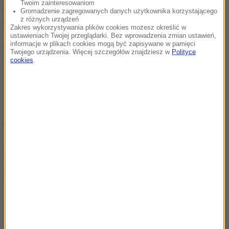
Twoim zainteresowaniom
pozycję w tabeli i w półfinale zmierzy się z Rosjanką
Gromadzenie zagregowanych danych użytkownika korzystającego
z różnych urządzeń
Marią Szarapową.
Zakres wykorzystywania plików cookies możesz określić w
ustawieniach Twojej przeglądarki. Bez wprowadzenia zmian ustawień,
informacje w plikach cookies mogą być zapisywane w pamięci
Kibice obejrzeli do tej pory sześć konfrontacji 26-
Twojego urządzenia. Więcej szczegółów znajdziesz w
Polityce
cookies
.
letniej Polki z młodszą o cztery lata Hiszpanką, z
czego aż cztery miały miejsce w tym sezonie.
Wszystkie tegoroczne mecze rozstrzygnęła na
swoją korzyść Muguruza, a dwa poprzednie wygrała
krakowianka.
(az)
Dalsza część artykułu pod materiałem video: