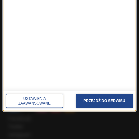
Fakty z Trójmiasta
Fakty z Warszawy
Fakty z Wrocławia
Fakty z Zakopanego
ROZMOWY W RMF FM
Najnowsze rozmowy w RMF FM
Rozmowa o 7:00 w RMF FM i Radiu RMF24
Poranna rozmowa w RMF FM
Popołudniowa rozmowa w RMF FM
Gość Krzysztofa Ziemca w RMF FM
Rozmowy w Radiu RMF24
SPOŁECZNOŚĆ
USTAWIENIA
PRZEJDŹ DO SERWISU
ZAAWANSOWANE
Facebook
Twitter
Instagram