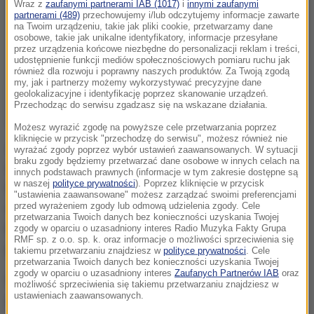
Wraz z
zaufanymi partnerami IAB (1017)
i
innymi zaufanymi
partnerami (489)
przechowujemy i/lub odczytujemy informacje zawarte
na Twoim urządzeniu, takie jak pliki cookie, przetwarzamy dane
osobowe, takie jak unikalne identyfikatory, informacje przesyłane
przez urządzenia końcowe niezbędne do personalizacji reklam i treści,
udostępnienie funkcji mediów społecznościowych pomiaru ruchu jak
również dla rozwoju i poprawny naszych produktów. Za Twoją zgodą
my, jak i partnerzy możemy wykorzystywać precyzyjne dane
geolokalizacyjne i identyfikację poprzez skanowanie urządzeń.
Przechodząc do serwisu zgadzasz się na wskazane działania.
Możesz wyrazić zgodę na powyższe cele przetwarzania poprzez
kliknięcie w przycisk "przechodzę do serwisu", możesz również nie
Już pierwszy gem w meczu Muguruzy z Kvitovą był
wyrażać zgody poprzez wybór ustawień zaawansowanych. W sytuacji
braku zgody będziemy przetwarzać dane osobowe w innych celach na
sygnałem, że będzie to dość jednostronne spotkanie.
innych podstawach prawnych (informacje w tym zakresie dostępne są
w naszej
polityce prywatności
). Poprzez kliknięcie w przycisk
Czeszka musiała aż trzy razy bronić "break pointy". W
"ustawienia zaawansowane" możesz zarządzać swoimi preferencjami
przed wyrażeniem zgody lub odmową udzielenia zgody. Cele
dalszej części starcia doszło do trzech przełamań, z
przetwarzania Twoich danych bez konieczności uzyskania Twojej
których dwa zanotowała Hiszpanka i to ona objęła
zgody w oparciu o uzasadniony interes Radio Muzyka Fakty Grupa
RMF sp. z o.o. sp. k. oraz informacje o możliwości sprzeciwienia się
prowadzenie w pojedynku.
takiemu przetwarzaniu znajdziesz w
polityce prywatności
. Cele
przetwarzania Twoich danych bez konieczności uzyskania Twojej
zgody w oparciu o uzasadniony interes
Zaufanych Partnerów IAB
oraz
W drugiej partii tylko w trzech gemach zawodniczki
możliwość sprzeciwienia się takiemu przetwarzaniu znajdziesz w
ustawieniach zaawansowanych.
zdołały utrzymać podanie. Czeszka powoli się