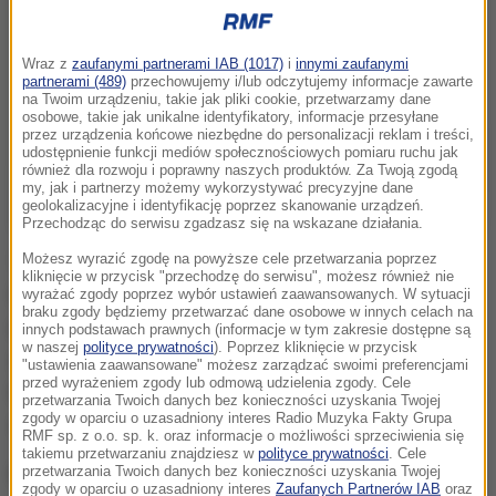
Wraz z
zaufanymi partnerami IAB (1017)
i
innymi zaufanymi
partnerami (489)
przechowujemy i/lub odczytujemy informacje zawarte
na Twoim urządzeniu, takie jak pliki cookie, przetwarzamy dane
osobowe, takie jak unikalne identyfikatory, informacje przesyłane
przez urządzenia końcowe niezbędne do personalizacji reklam i treści,
udostępnienie funkcji mediów społecznościowych pomiaru ruchu jak
również dla rozwoju i poprawny naszych produktów. Za Twoją zgodą
my, jak i partnerzy możemy wykorzystywać precyzyjne dane
geolokalizacyjne i identyfikację poprzez skanowanie urządzeń.
Przechodząc do serwisu zgadzasz się na wskazane działania.
Możesz wyrazić zgodę na powyższe cele przetwarzania poprzez
Tylko 1 z 16 możliwych kombinacji ostatniego dnia
kliknięcie w przycisk "przechodzę do serwisu", możesz również nie
fazy grupowej dawały Agnieszce Radwańskiej
wyrażać zgody poprzez wybór ustawień zaawansowanych. W sytuacji
braku zgody będziemy przetwarzać dane osobowe w innych celach na
miejsce w półfinale. Najlepsza polska tenisistka
innych podstawach prawnych (informacje w tym zakresie dostępne są
w naszej
polityce prywatności
). Poprzez kliknięcie w przycisk
sama musiała pokonać w dwóch setach Simonę
"ustawienia zaawansowane" możesz zarządzać swoimi preferencjami
przed wyrażeniem zgody lub odmową udzielenia zgody. Cele
Halep, a następnie liczyć, że Maria Szarapowa w takim
przetwarzania Twoich danych bez konieczności uzyskania Twojej
zgody w oparciu o uzasadniony interes Radio Muzyka Fakty Grupa
samym stosunku ogra Flavię Pennettę.
RMF sp. z o.o. sp. k. oraz informacje o możliwości sprzeciwienia się
takiemu przetwarzaniu znajdziesz w
polityce prywatności
. Cele
Najpierw krakowianka rozprawiła się z wiceliderką
przetwarzania Twoich danych bez konieczności uzyskania Twojej
zgody w oparciu o uzasadniony interes
Zaufanych Partnerów IAB
oraz