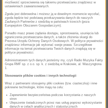
zestawienia WTA 7:6, 6:1. Od tie-breaka pierwszego
możliwość sprzeciwienia się takiemu przetwarzaniu znajdziesz w
ustawieniach zaawansowanych.
seta Radwańska grała jak natchniona. Przegrywała
Zgoda jest dobrowolna i możesz ją w dowolnym momencie wycofać,
w nim już 1:5, by wygrać sześć kolejnych akcji. Druga
zgoda będzie też podstawą przekazywania danych do naszych
Zaufanych Partnerów z siedzibą w państwach trzecich (poza
odsłona była już deklasacją Halep.
Europejskim Obszarem Gospodarczym).
Ponadto masz prawo żądania dostępu, sprostowania, usunięcia lub
Ale by ten wynik dał miejsce w półfinale, najlepsza
ograniczenia przetwarzania danych, a także złożenia skargi do
Prezesa Urzędu Ochrony Danych Osobowych. W polityce prywatności
polska tenisistka musiała ściskać kciuki za
znajdziesz informacje jak wykonać swoje prawa. Szczegółowe
informacje na temat przetwarzania Twoich danych znajdują się w
Szarapową. Rosjanka stanęła jednak na wysokości
polityce prywatności.
zadania - w dwóch setach pokonała Włoszkę Flavię
Administratorem tych danych jesteśmy my, czyli Radio Muzyka Fakty
Pennettę 7:5, 6:1 i z kompletem zwycięstw wygrała
Grupa RMF sp. z o.o. sp. k. z siedzibą w Krakowie, al. Waszyngtona
1.
grupę czerwoną. Drugie miejsce, dzięki lepszemu
Stosowanie plików cookies i innych technologii
stosunkowi setów zajęła Agnieszka Radwańska. I to
Wraz z partnerami stosujemy pliki cookies (tzw. ciasteczka) i inne
mimo faktu, że w bezpośrednim meczu przegrała z
pokrewne technologie, które mają na celu:
Pennettą. Decydujący okazał się set urwany
Zapewnienie bezpieczeństwa podczas korzystania z naszych
stron
Szarapowej w niedzielnym pojedynku.
Ulepszenie świadczonych przez nas usług poprzez wykorzystanie
danych w celach analitycznych i statystycznych