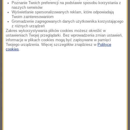
Poznanie Twoich preferencji na podstawie sposobu korzystania z
To trzeci w karierze Agnieszki Radwańskiej awans
naszych serwisów
do półfinału kończącego sezon turnieju mistrzyń. W
Wyświetlanie spersonalizowanych reklam, które odpowiadają
Twoim zainteresowaniom
2012 roku musiała w nim uznać wyższość Sereny
Gromadzenie zagregowanych danych użytkownika korzystającego
z różnych urządzeń
Williams, a w poprzednim sezonie - Simony Halep. A
Zakres wykorzystywania plików cookies możesz określić w
ustawieniach Twojej przeglądarki. Bez wprowadzenia zmian ustawień,
z kim najlepsza polska tenisistka zmierzy się tym
informacje w plikach cookies mogą być zapisywane w pamięci
Twojego urządzenia. Więcej szczegółów znajdziesz w
Polityce
razem? To rozstrzygnie się w piątkowych
cookies
.
pojedynkach Garbine Muguruzy z Petrą Kvitovą i
Angeliki Kerber z Lucie Safarovą. Każda z nich nadal
może awansować. Największe szanse ma w tej
chwili Muguruza, która wygrała dwa pierwsze
mecze.
Dalsza część artykułu pod materiałem video: