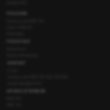
Kanały RSS
POLECANE
Gorąca Linia RMF FM
Staż w RMF24
Patronaty
POZOSTAŁE
Newsroom
Radio internetowe
KONTAKT
O nas
Gorąca Linia RMF FM: 600 700 800
email: fakty@rmf.fm
APLIKACJE MOBILNE
RMF FM
RMF ON