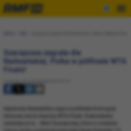
RMF24
Fakty
​Szarapowa zagrała dla Radwańskiej. Polka w półfinale WTA Fi
​Szarapowa zagrała dla
Radwańskiej. Polka w półfinale WTA
Finals!
Czwartek, 29 października 2015 (14:17)
Agnieszka Radwańska zagra w półfinale kończącej
tenisowy sezon imprezy WTA Finals. Krakowianka
zawdzięcza to... Marii Szarapowej, która w ostatnim
meczu grupy czerwonej pokonała Flavię Pennettę 7:5,