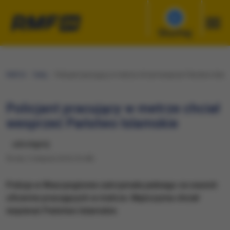
Słuchaj
RMF24
Fakty
Policjant pracujący w metrze chciał wesprzeć Państwo Islam
Policjant pracujący w metrze chciał
wesprzeć Państwo Islamskie
udostępnij
Środa, 3 sierpnia 2016 (16:48)
​Policja w Waszyngtonie zatrzymała jednego ze swoich
oficerów pracujących w metrze. Mężczyzna chciał
wspierać Państwo Islamskie.