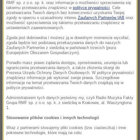
Władze uspokajają, że nie ma żadnych dowodów na
RMF sp. z o.o. sp. k. oraz informacje o możliwości sprzeciwienia się
takiemu przetwarzaniu znajdziesz w
polityce prywatności
. Cele
to, by policja w Waszyngtonie została zinfiltrowana
przetwarzania Twoich danych bez konieczności uzyskania Twojej
zgody w oparciu o uzasadniony interes
Zaufanych Partnerów IAB
oraz
przez dżihadystów. Nie ma też żadnego zagrożenia
możliwość sprzeciwienia się takiemu przetwarzaniu znajdziesz w
ustawieniach zaawansowanych.
dla metra.
Zgoda jest dobrowolna i możesz ją w dowolnym momencie wycofać,
zgoda będzie też podstawą przekazywania danych do naszych
Young pracował w policji od 2003 roku. Od 2010 roku
Zaufanych Partnerów z siedzibą w państwach trzecich (poza
Europejskim Obszarem Gospodarczym).
był monitorowany przez FBI.
Ponadto masz prawo żądania dostępu, sprostowania, usunięcia lub
Według oświadczenia policji Young jako dziecko
ograniczenia przetwarzania danych, a także złożenia skargi do
Prezesa Urzędu Ochrony Danych Osobowych. W polityce prywatności
miał znęcać się nad zwierzętami, a w dorosłym
znajdziesz informacje jak wykonać swoje prawa. Szczegółowe
informacje na temat przetwarzania Twoich danych znajdują się w
życiu uwielbiał przebierać się za Jihadi Johna
polityce prywatności.
(słynnego brytyjskiego dżihadystę, który pojawiał się
Administratorem tych danych jesteśmy my, czyli Radio Muzyka Fakty
Grupa RMF sp. z o.o. sp. k. z siedzibą w Krakowie, al. Waszyngtona
na filmach kręconych przez Państwo Islamskie -
1.
dop. red.), a także kolekcjonować nazistowskie
Stosowanie plików cookies i innych technologii
pamiątki.
Wraz z partnerami stosujemy pliki cookies (tzw. ciasteczka) i inne
pokrewne technologie, które mają na celu: