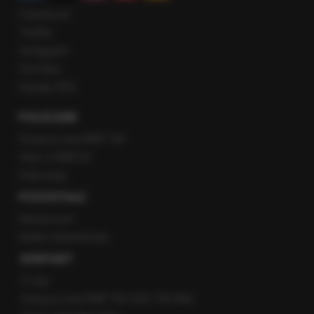
Facebook
Twitter
Instagram
YouTube
Kanały RSS
POLECANE
Gorąca Linia RMF FM
Staż w RMF24
Patronaty
POZOSTAŁE
Newsroom
Radio internetowe
KONTAKT
O nas
Gorąca Linia RMF FM: 600 700 800