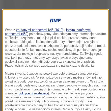
Wraz z
zaufanymi partnerami IAB (1019)
i
innymi zaufanymi
partnerami (489)
przechowujemy i/lub odczytujemy informacje zawarte
na Twoim urządzeniu, takie jak pliki cookie, przetwarzamy dane
osobowe, takie jak unikalne identyfikatory, informacje przesyłane
36-letni Nicholas Young został zatrzymany w wyniku
przez urządzenia końcowe niezbędne do personalizacji reklam i treści,
udostępnienie funkcji mediów społecznościowych pomiaru ruchu jak
rocznego śledztwa. Wpadł podczas prowokacji.
również dla rozwoju i poprawny naszych produktów. Za Twoją zgodą
Young chciał wysłać kody na karty podarunkowe o
my, jak i partnerzy możemy wykorzystywać precyzyjne dane
geolokalizacyjne i identyfikację poprzez skanowanie urządzeń.
wartości 245 dolarów do dżihadystów. Miała to być
Przechodząc do serwisu zgadzasz się na wskazane działania.
zapłata za dostęp do aplikacji, dzięki której Państwo
Możesz wyrazić zgodę na powyższe cele przetwarzania poprzez
kliknięcie w przycisk "przechodzę do serwisu", możesz również nie
Islamskie rekrutuje bojowników. Myślał, że osoba
wyrażać zgody poprzez wybór ustawień zaawansowanych. W sytuacji
braku zgody będziemy przetwarzać dane osobowe w innych celach na
kontaktująca się z nim jest związana z ISIS.
innych podstawach prawnych (informacje w tym zakresie dostępne są
w naszej
polityce prywatności
). Poprzez kliknięcie w przycisk
Tymczasem był to agent FBI działający pod
"ustawienia zaawansowane" możesz zarządzać swoimi preferencjami
przykrywką.
przed wyrażeniem zgody lub odmową udzielenia zgody. Cele
przetwarzania Twoich danych bez konieczności uzyskania Twojej
zgody w oparciu o uzasadniony interes Radio Muzyka Fakty Grupa