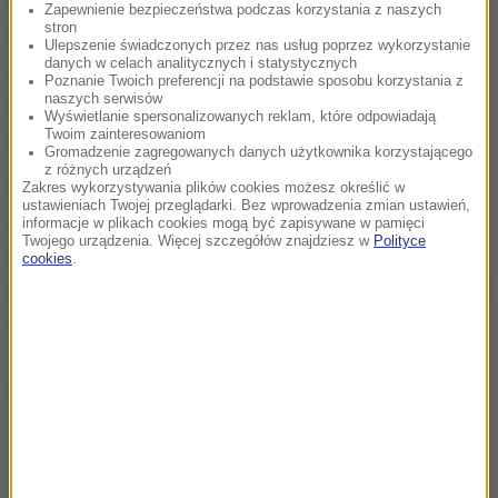
Young miał utrzymywać kontakty z Zacharym
Zapewnienie bezpieczeństwa podczas korzystania z naszych
stron
Chesserem, który w 2010 roku dołączył do
Ulepszenie świadczonych przez nas usług poprzez wykorzystanie
danych w celach analitycznych i statystycznych
somalijskiej organizacji terrorystycznej al-Shabaab,
Poznanie Twoich preferencji na podstawie sposobu korzystania z
naszych serwisów
a także z Aminem El Khalifim, który chciał
Wyświetlanie spersonalizowanych reklam, które odpowiadają
Twoim zainteresowaniom
przeprowadzić atak na Kapitol.
Gromadzenie zagregowanych danych użytkownika korzystającego
z różnych urządzeń
Mężczyzna prawdopodobnie wiedział, że jest pod
Zakres wykorzystywania plików cookies możesz określić w
ustawieniach Twojej przeglądarki. Bez wprowadzenia zmian ustawień,
obserwacją. Kolegom opowiadał, że używa kilku
informacje w plikach cookies mogą być zapisywane w pamięci
Twojego urządzenia. Więcej szczegółów znajdziesz w
Polityce
telefonów i ciągle wyjmuje z nich baterie, by nie
cookies
.
zostać wykrytym. Przestrzegał też wszystkich przed
używaniem mediów społecznościowych.
Dalsza część artykułu pod materiałem video: