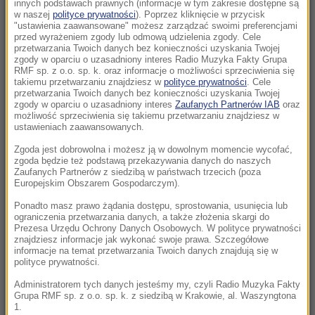
Prezydent odpowiada
innych podstawach prawnych (informacje w tym zakresie dostępne są
w naszej
polityce prywatności
). Poprzez kliknięcie w przycisk
"ustawienia zaawansowane" możesz zarządzać swoimi preferencjami
19:15
przed wyrażeniem zgody lub odmową udzielenia zgody. Cele
Krwawa forsa dla dyktatora. Kim Dzong Un
przetwarzania Twoich danych bez konieczności uzyskania Twojej
zgody w oparciu o uzasadniony interes Radio Muzyka Fakty Grupa
zarabia miliardy na wojnie Rosji
RMF sp. z o.o. sp. k. oraz informacje o możliwości sprzeciwienia się
takiemu przetwarzaniu znajdziesz w
polityce prywatności
. Cele
przetwarzania Twoich danych bez konieczności uzyskania Twojej
18:54
zgody w oparciu o uzasadniony interes
Zaufanych Partnerów IAB
oraz
Mówiła żartem, żyła z pasją. Warszawa
możliwość sprzeciwienia się takiemu przetwarzaniu znajdziesz w
ustawieniach zaawansowanych.
pożegna Igę Cembrzyńską
Zgoda jest dobrowolna i możesz ją w dowolnym momencie wycofać,
18:42
zgoda będzie też podstawą przekazywania danych do naszych
Zaufanych Partnerów z siedzibą w państwach trzecich (poza
Areszt po megapożarze pod Atenami.
Europejskim Obszarem Gospodarczym).
Burmistrz wśród zatrzymanych
Ponadto masz prawo żądania dostępu, sprostowania, usunięcia lub
ograniczenia przetwarzania danych, a także złożenia skargi do
18:32
Prezesa Urzędu Ochrony Danych Osobowych. W polityce prywatności
Polka na czele Tour de France! Wielkie
znajdziesz informacje jak wykonać swoje prawa. Szczegółowe
informacje na temat przetwarzania Twoich danych znajdują się w
zwycięstwo na 7. etapie wyścigu
polityce prywatności.
Administratorem tych danych jesteśmy my, czyli Radio Muzyka Fakty
18:23
Grupa RMF sp. z o.o. sp. k. z siedzibą w Krakowie, al. Waszyngtona
AI zaprojektowała działającego wirusa. To
1.