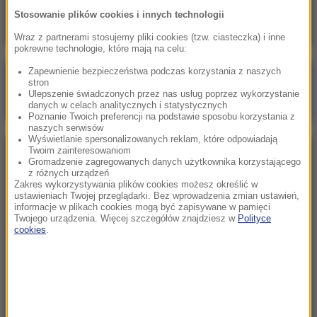
dobra i zła wiadomość
Stosowanie plików cookies i innych technologii
Wraz z partnerami stosujemy pliki cookies (tzw. ciasteczka) i inne
pokrewne technologie, które mają na celu:
Zapewnienie bezpieczeństwa podczas korzystania z naszych
Poranna rozmowa w RMF FM
stron
Ulepszenie świadczonych przez nas usług poprzez wykorzystanie
Gościem Marcin Mastalerek
danych w celach analitycznych i statystycznych
Poznanie Twoich preferencji na podstawie sposobu korzystania z
naszych serwisów
Wyświetlanie spersonalizowanych reklam, które odpowiadają
Twoim zainteresowaniom
NAJPOPULARNIEJSZE
Gromadzenie zagregowanych danych użytkownika korzystającego
z różnych urządzeń
Zakres wykorzystywania plików cookies możesz określić w
Niedziela, 2 sierpnia 2026 (16:32)
ustawieniach Twojej przeglądarki. Bez wprowadzenia zmian ustawień,
informacje w plikach cookies mogą być zapisywane w pamięci
Gdzie żyje się najlepiej? Oto raj dla emigrantów
Twojego urządzenia. Więcej szczegółów znajdziesz w
Polityce
cookies
.
Sobota, 1 sierpnia 2026 (15:39)
Sumy opanowały jezioro Garda. Włosi przygotowali
100 tys. euro dla tych, którzy je złowią