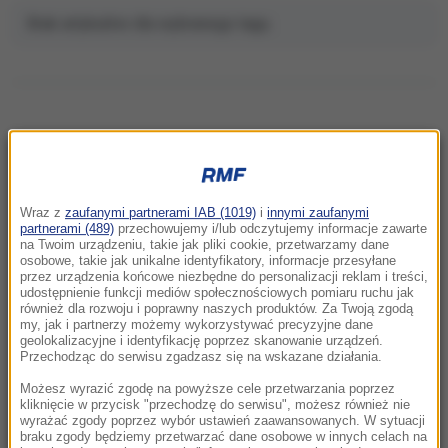
Brak artykułów dla wybranego tagu.
NAJNOWSZE
Wraz z
zaufanymi partnerami IAB (1019)
i
innymi zaufanymi
20:15
partnerami (489)
przechowujemy i/lub odczytujemy informacje zawarte
na Twoim urządzeniu, takie jak pliki cookie, przetwarzamy dane
Rosja dokona kolejnej aneksji? Państwa
osobowe, takie jak unikalne identyfikatory, informacje przesyłane
NATO widzą znaki
przez urządzenia końcowe niezbędne do personalizacji reklam i treści,
udostępnienie funkcji mediów społecznościowych pomiaru ruchu jak
również dla rozwoju i poprawny naszych produktów. Za Twoją zgodą
19:36
my, jak i partnerzy możemy wykorzystywać precyzyjne dane
Miliardowe szkody Orlenu. Byłym
geolokalizacyjne i identyfikację poprzez skanowanie urządzeń.
Przechodząc do serwisu zgadzasz się na wskazane działania.
menadżerom grozi do 25 lat więzienia
Możesz wyrazić zgodę na powyższe cele przetwarzania poprzez
19:16
kliknięcie w przycisk "przechodzę do serwisu", możesz również nie
wyrażać zgody poprzez wybór ustawień zaawansowanych. W sytuacji
Sąd ponownie wstrzymuje inwestycję Trumpa.
braku zgody będziemy przetwarzać dane osobowe w innych celach na