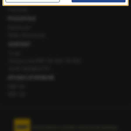
Staż w RMF24
Patronaty
POZOSTAŁE
Newsroom
Radio internetowe
KONTAKT
O nas
Gorąca Linia RMF FM: 600 700 800
email: fakty@rmf.fm
APLIKACJE MOBILNE
RMF FM
RMF ON
Korzystanie z portalu oznacza akceptację