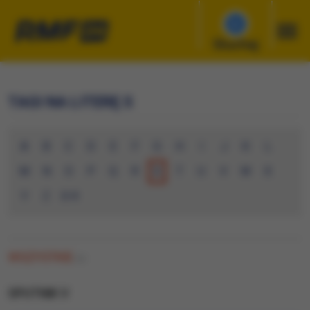
Słuchaj
TAGI NA LITERĘ S
A
B
C
D
E
F
G
H
I
J
K
L
M
N
O
P
Q
R
S
T
U
V
W
X
Y
Z
0-9
WSZYSTKIE
(0)
SPUTNIK V