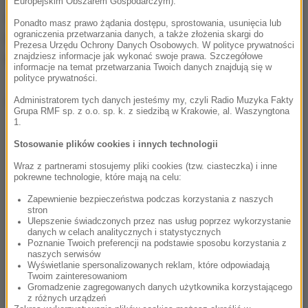
Europejskim Obszarem Gospodarczym).
3 miliony złotych to więcej niż PAH oczekiwało.
Ponadto masz prawo żądania dostępu, sprostowania, usunięcia lub
ograniczenia przetwarzania danych, a także złożenia skargi do
Pieniądze zostaną teraz przekazane na pomoc dla
Prezesa Urzędu Ochrony Danych Osobowych. W polityce prywatności
znajdziesz informacje jak wykonać swoje prawa. Szczegółowe
Nepalczyków.
informacje na temat przetwarzania Twoich danych znajdują się w
polityce prywatności.
Dalsza część artykułu pod materiałem video:
Administratorem tych danych jesteśmy my, czyli Radio Muzyka Fakty
Grupa RMF sp. z o.o. sp. k. z siedzibą w Krakowie, al. Waszyngtona
1.
Stosowanie plików cookies i innych technologii
Wraz z partnerami stosujemy pliki cookies (tzw. ciasteczka) i inne
pokrewne technologie, które mają na celu:
Zapewnienie bezpieczeństwa podczas korzystania z naszych
stron
Ulepszenie świadczonych przez nas usług poprzez wykorzystanie
danych w celach analitycznych i statystycznych
Poznanie Twoich preferencji na podstawie sposobu korzystania z
naszych serwisów
Wyświetlanie spersonalizowanych reklam, które odpowiadają
Twoim zainteresowaniom
Gromadzenie zagregowanych danych użytkownika korzystającego
z różnych urządzeń