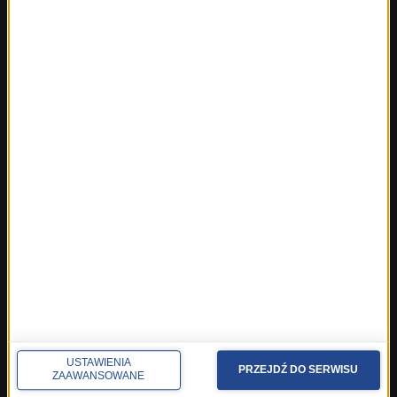
Fakty ze Śląskiego
Fakty z Trójmiasta
Fakty z Warszawy
Fakty z Wrocławia
Fakty z Zakopanego
ROZMOWY W RMF FM
Najnowsze rozmowy w RMF FM
Rozmowa o 7:00 w RMF FM i Radiu RMF24
Poranna rozmowa w RMF FM
Popołudniowa rozmowa w RMF FM
Gość Krzysztofa Ziemca w RMF FM
Rozmowy w Radiu RMF24
SPOŁECZNOŚĆ
USTAWIENIA
PRZEJDŹ DO SERWISU
Facebook
ZAAWANSOWANE