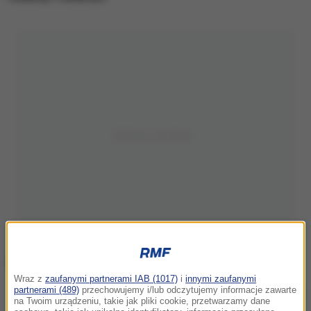
Wraz z
zaufanymi partnerami IAB (1017)
i
innymi zaufanymi
partnerami (489)
przechowujemy i/lub odczytujemy informacje zawarte
Plakat promujący akcję
na Twoim urządzeniu, takie jak pliki cookie, przetwarzamy dane