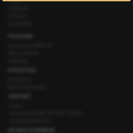
Twitter
Instagram
YouTube
Kanały RSS
POLECANE
Gorąca Linia RMF FM
Staż w RMF24
Patronaty
POZOSTAŁE
Newsroom
Radio internetowe
KONTAKT
O nas
Gorąca Linia RMF FM: 600 700 800
email: fakty@rmf.fm
APLIKACJE MOBILNE