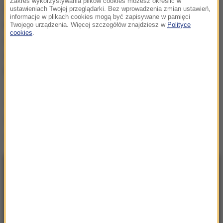
Zakres wykorzystywania plików cookies możesz określić w
Szacuje się, że w kwietniowym trzęsieniu ziemi w
ustawieniach Twojej przeglądarki. Bez wprowadzenia zmian ustawień,
informacje w plikach cookies mogą być zapisywane w pamięci
Nepalu liczba ofiar wstrząsów wyniosła 8600 osób,
Twojego urządzenia. Więcej szczegółów znajdziesz w
Polityce
cookies
.
a ponad 17 tysięcy zostało rannych. Zniszczonych
zostało 500 717 domów, a około 500 tys. ma
poważne uszkodzenia.
(az)
Źródło: RMF FM
Nepal
Tagi:
NAJNOWSZE
08:00
Prawie pół tony narkotyków. Spektakularna
akcja służb w Szczecinie