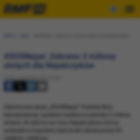
RMF24
Fakty
#SOSNepal. Zebrano 3 miliony złotych dla Nepalczyków
#SOSNepal. Zebrano 3 miliony
złotych dla Nepalczyków
Piątek, 14 sierpnia 2015 (13:52)
Zakończona akcja „#SOSNepal” Polskiej Akcji
Humanistarnej i polskich mediów przyniosła 3 miliony
złotych. W zbiórce na rzecz Nepalczyków, którzy
ucierpieli w trzęsieniu ziemi brało udział ponad 30
redakcji i celebryci.