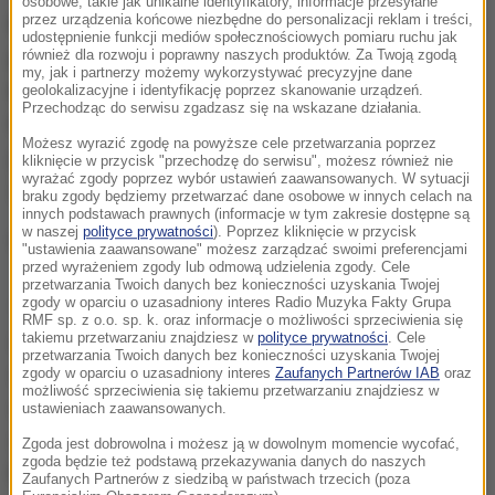
osobowe, takie jak unikalne identyfikatory, informacje przesyłane
przez urządzenia końcowe niezbędne do personalizacji reklam i treści,
Redakcje radiowe, w tym także RMF FM, telewizyjne i
udostępnienie funkcji mediów społecznościowych pomiaru ruchu jak
prasowe namawiały do wysyłania SMS-ów i
również dla rozwoju i poprawny naszych produktów. Za Twoją zgodą
my, jak i partnerzy możemy wykorzystywać precyzyjne dane
kupowania koszulek dostępnych w m.in. sklepach
geolokalizacyjne i identyfikację poprzez skanowanie urządzeń.
Przechodząc do serwisu zgadzasz się na wskazane działania.
PAH. W akcję zaangażowali się też celebryci, tacy
Możesz wyrazić zgodę na powyższe cele przetwarzania poprzez
jak Piotr Fronczewski, Wojciech Malajkat czy
kliknięcie w przycisk "przechodzę do serwisu", możesz również nie
wyrażać zgody poprzez wybór ustawień zaawansowanych. W sytuacji
Zbigniew Zamachowski.
braku zgody będziemy przetwarzać dane osobowe w innych celach na
innych podstawach prawnych (informacje w tym zakresie dostępne są
w naszej
polityce prywatności
). Poprzez kliknięcie w przycisk
W ramach akcji Polacy wysłali 135 110 SMS-ów.
"ustawienia zaawansowane" możesz zarządzać swoimi preferencjami
przed wyrażeniem zgody lub odmową udzielenia zgody. Cele
przetwarzania Twoich danych bez konieczności uzyskania Twojej
zgody w oparciu o uzasadniony interes Radio Muzyka Fakty Grupa
Taką ogromną kwotę udało nam się zebrać właśnie
RMF sp. z o.o. sp. k. oraz informacje o możliwości sprzeciwienia się
dzięki zaangażowaniu tylu redakcji, które
takiemu przetwarzaniu znajdziesz w
polityce prywatności
. Cele
przetwarzania Twoich danych bez konieczności uzyskania Twojej
nieodpłatnie informowały o akcji PAH. Ogromny
zgody w oparciu o uzasadniony interes
Zaufanych Partnerów IAB
oraz
możliwość sprzeciwienia się takiemu przetwarzaniu znajdziesz w
odzew wynikał z faktu, że tyle osób dowiedziało się o
ustawieniach zaawansowanych.
niej z mediów
- powiedziała Izabella Stawicka z
Zgoda jest dobrowolna i możesz ją w dowolnym momencie wycofać,
zgoda będzie też podstawą przekazywania danych do naszych
Polskiej Akcji Humanitarnej.
Zaufanych Partnerów z siedzibą w państwach trzecich (poza