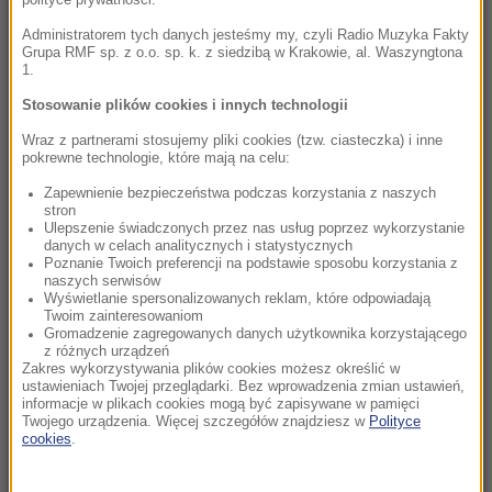
polityce prywatności.
07:32
Administratorem tych danych jesteśmy my, czyli Radio Muzyka Fakty
Pucharowy maraton od 18:00. Cztery polskie
Grupa RMF sp. z o.o. sp. k. z siedzibą w Krakowie, al. Waszyngtona
1.
kluby ruszą do walki o Europę
Stosowanie plików cookies i innych technologii
07:07
Wraz z partnerami stosujemy pliki cookies (tzw. ciasteczka) i inne
Dwaj młodzi hakerzy w rękach policji. Jak
pokrewne technologie, które mają na celu:
działali?
Zapewnienie bezpieczeństwa podczas korzystania z naszych
stron
07:00
Ulepszenie świadczonych przez nas usług poprzez wykorzystanie
danych w celach analitycznych i statystycznych
Karol Nawrocki oczami Polaków. Jak oceniają
Poznanie Twoich preferencji na podstawie sposobu korzystania z
go po roku?
naszych serwisów
Wyświetlanie spersonalizowanych reklam, które odpowiadają
Twoim zainteresowaniom
06:59
Gromadzenie zagregowanych danych użytkownika korzystającego
Dron z zapalnikiem znaleziony na lotnisku.
z różnych urządzeń
Zakres wykorzystywania plików cookies możesz określić w
Szef MSW bije na alarm
ustawieniach Twojej przeglądarki. Bez wprowadzenia zmian ustawień,
informacje w plikach cookies mogą być zapisywane w pamięci
06:48
Twojego urządzenia. Więcej szczegółów znajdziesz w
Polityce
cookies
.
Będą dwa nowe święta państwowe? „W
resorcie kultury trwają prace”