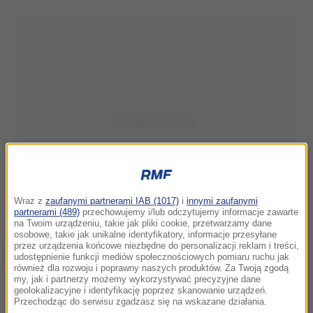
Wraz z
zaufanymi partnerami IAB (1017)
i
innymi zaufanymi
partnerami (489)
przechowujemy i/lub odczytujemy informacje zawarte
na Twoim urządzeniu, takie jak pliki cookie, przetwarzamy dane
osobowe, takie jak unikalne identyfikatory, informacje przesyłane
przez urządzenia końcowe niezbędne do personalizacji reklam i treści,
udostępnienie funkcji mediów społecznościowych pomiaru ruchu jak
również dla rozwoju i poprawny naszych produktów. Za Twoją zgodą
my, jak i partnerzy możemy wykorzystywać precyzyjne dane
Zniszczone budynki w Amatrice
geolokalizacyjne i identyfikację poprzez skanowanie urządzeń.
Przechodząc do serwisu zgadzasz się na wskazane działania.