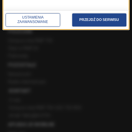
Instagram
YouTube
USTAWIENIA
Kanały RSS
PRZEJDŹ DO SERWISU
ZAAWANSOWANE
POLECANE
Gorąca Linia RMF FM
Staż w RMF24
Patronaty
POZOSTAŁE
Newsroom
Radio internetowe
KONTAKT
O nas
Gorąca Linia RMF FM: 600 700 800
email: fakty@rmf.fm
APLIKACJE MOBILNE