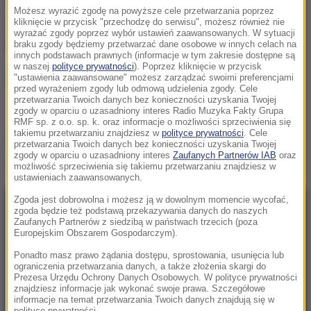
Jestem zaszczycony, zachwycony i podekscytowany,
Możesz wyrazić zgodę na powyższe cele przetwarzania poprzez
kliknięcie w przycisk "przechodzę do serwisu", możesz również nie
że jestem tutaj, w jednym z nielicznych momentów,
wyrażać zgody poprzez wybór ustawień zaawansowanych. W sytuacji
kiedy to panuje globalna harmonia
- przyznał aktor.
braku zgody będziemy przetwarzać dane osobowe w innych celach na
innych podstawach prawnych (informacje w tym zakresie dostępne są
w naszej
polityce prywatności
). Poprzez kliknięcie w przycisk
"ustawienia zaawansowane" możesz zarządzać swoimi preferencjami
przed wyrażeniem zgody lub odmową udzielenia zgody. Cele
przetwarzania Twoich danych bez konieczności uzyskania Twojej
Zniszczone budynki w Amatrice
zgody w oparciu o uzasadniony interes Radio Muzyka Fakty Grupa
RMF sp. z o.o. sp. k. oraz informacje o możliwości sprzeciwienia się
takiemu przetwarzaniu znajdziesz w
polityce prywatności
. Cele
Źródło: RUPTLY/x-news
przetwarzania Twoich danych bez konieczności uzyskania Twojej
zgody w oparciu o uzasadniony interes
Zaufanych Partnerów IAB
oraz
piłka nożna
Tagi:
możliwość sprzeciwienia się takiemu przetwarzaniu znajdziesz w
ustawieniach zaawansowanych.
Zgoda jest dobrowolna i możesz ją w dowolnym momencie wycofać,
NAJNOWSZE
zgoda będzie też podstawą przekazywania danych do naszych
Zaufanych Partnerów z siedzibą w państwach trzecich (poza
Europejskim Obszarem Gospodarczym).
07:33
Ponadto masz prawo żądania dostępu, sprostowania, usunięcia lub
USA płacą fortunę za informacje. Chodzi o
ograniczenia przetwarzania danych, a także złożenia skargi do
Prezesa Urzędu Ochrony Danych Osobowych. W polityce prywatności
najpotężniejszy kartel narkotykowy na
znajdziesz informacje jak wykonać swoje prawa. Szczegółowe
świecie
informacje na temat przetwarzania Twoich danych znajdują się w