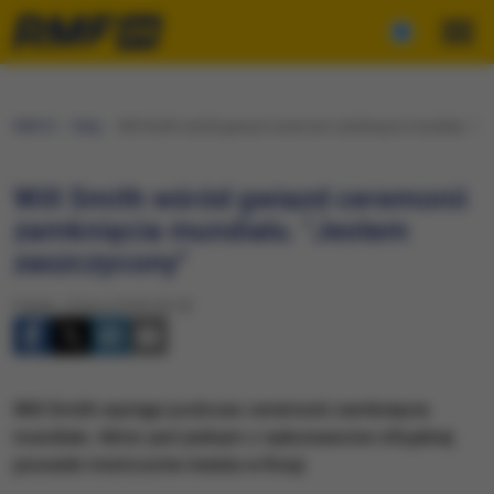
RMF24
Fakty
Will Smith wśród gwiazd ceremonii zamknięcia mundialu. "
Will Smith wśród gwiazd ceremonii
zamknięcia mundialu. "Jestem
zaszczycony"
Piątek, 13 lipca 2018 (18:10)
Will Smith wystąpi podczas ceremonii zamknięcia
mundialu. Aktor jest jednym z wykonawców oficjalnej
piosenki mistrzostw świata w Rosji.