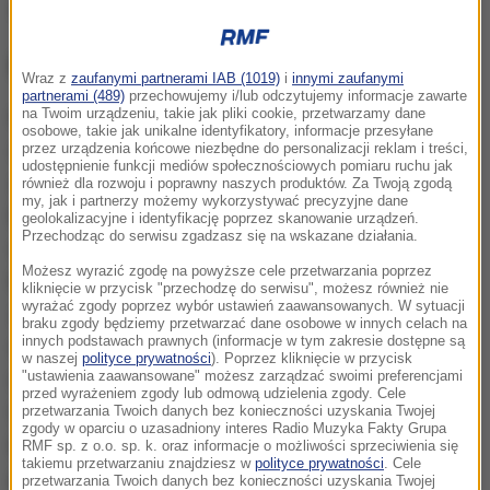
z trybun 468 066 widzów.
Podmokły teren i rzeka Moskwa
Wraz z
zaufanymi partnerami IAB (1019)
i
innymi zaufanymi
partnerami (489)
przechowujemy i/lub odczytujemy informacje zawarte
na Twoim urządzeniu, takie jak pliki cookie, przetwarzamy dane
Nazwa obiektu nawiązuje do charakterystyki
osobowe, takie jak unikalne identyfikatory, informacje przesyłane
okolicznego terenu. Stadion wybudowany został w
przez urządzenia końcowe niezbędne do personalizacji reklam i treści,
udostępnienie funkcji mediów społecznościowych pomiaru ruchu jak
zakolu rzeki Moskwa. Grunt na tym obszarze był
również dla rozwoju i poprawny naszych produktów. Za Twoją zgodą
my, jak i partnerzy możemy wykorzystywać precyzyjne dane
bardzo podmokły i nazywany Łużniki od rosyjskich
geolokalizacyjne i identyfikację poprzez skanowanie urządzeń.
Przechodząc do serwisu zgadzasz się na wskazane działania.
wyrazów określających kałużę i łąkę.
Możesz wyrazić zgodę na powyższe cele przetwarzania poprzez
Modernizacja obiektu, która ruszyła w 2014 roku,
kliknięcie w przycisk "przechodzę do serwisu", możesz również nie
wyrażać zgody poprzez wybór ustawień zaawansowanych. W sytuacji
została przeprowadzona z myślą o zachowaniu
braku zgody będziemy przetwarzać dane osobowe w innych celach na
innych podstawach prawnych (informacje w tym zakresie dostępne są
wyglądu i charakteru dawnego stadionu. Prace
w naszej
polityce prywatności
). Poprzez kliknięcie w przycisk
"ustawienia zaawansowane" możesz zarządzać swoimi preferencjami
rozpoczęto od demontażu wyposażenia i rozbiórki
przed wyrażeniem zgody lub odmową udzielenia zgody. Cele
trybun. Zachowano jednak fasadę wraz całą
przetwarzania Twoich danych bez konieczności uzyskania Twojej
zgody w oparciu o uzasadniony interes Radio Muzyka Fakty Grupa
konstrukcję podtrzymującą zadaszenie. Następnie
RMF sp. z o.o. sp. k. oraz informacje o możliwości sprzeciwienia się
takiemu przetwarzaniu znajdziesz w
polityce prywatności
. Cele
przystąpiono do prac wewnątrz areny. Od podstaw
przetwarzania Twoich danych bez konieczności uzyskania Twojej