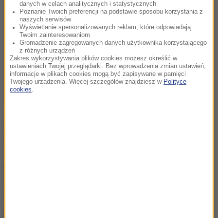
danych w celach analitycznych i statystycznych
Poznanie Twoich preferencji na podstawie sposobu korzystania z
naszych serwisów
Wyświetlanie spersonalizowanych reklam, które odpowiadają
Twoim zainteresowaniom
Gromadzenie zagregowanych danych użytkownika korzystającego
z różnych urządzeń
Zakres wykorzystywania plików cookies możesz określić w
ustawieniach Twojej przeglądarki. Bez wprowadzenia zmian ustawień,
informacje w plikach cookies mogą być zapisywane w pamięci
Twojego urządzenia. Więcej szczegółów znajdziesz w
Polityce
cookies
.
W swej ponad 60-letniej historii stadion gościł wiele
wydarzeń sportowych, od igrzysk olimpijskich w
1980 roku przez Uniwersjadę i mistrzostwa świata w
hokeju na lodzie, po niedawne finały Ligi Mistrzów i
Pucharu UEFA oraz lekkoatletyczny czempionat
globu. W samych tylko meczach piłkarskich i
hokejowych padło na Łużnikach ponad 50 tys.