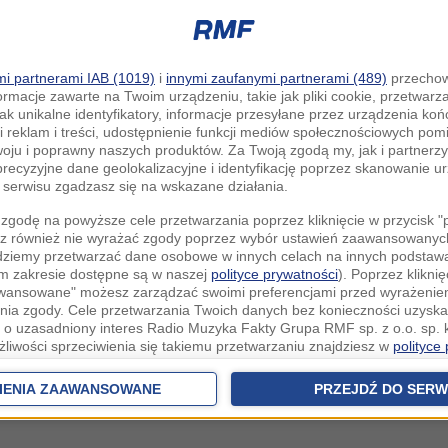
i partnerami IAB (1019)
i
innymi zaufanymi partnerami (489)
przechow
ormacje zawarte na Twoim urządzeniu, takie jak pliki cookie, przetwar
jak unikalne identyfikatory, informacje przesyłane przez urządzenia k
i reklam i treści, udostępnienie funkcji mediów społecznościowych pom
woju i poprawny naszych produktów. Za Twoją zgodą my, jak i partner
recyzyjne dane geolokalizacyjne i identyfikację poprzez skanowanie u
serwisu zgadzasz się na wskazane działania.
zgodę na powyższe cele przetwarzania poprzez kliknięcie w przycisk 
z również nie wyrażać zgody poprzez wybór ustawień zaawansowanych
dziemy przetwarzać dane osobowe w innych celach na innych podsta
ym zakresie dostępne są w naszej
polityce prywatności
). Poprzez kliknię
awansowane" możesz zarządzać swoimi preferencjami przed wyrażenie
ia zgody. Cele przetwarzania Twoich danych bez konieczności uzyska
 o uzasadniony interes Radio Muzyka Fakty Grupa RMF sp. z o.o. sp. k
żliwości sprzeciwienia się takiemu przetwarzaniu znajdziesz w
polityce
nia Twoich danych bez konieczności uzyskania Twojej zgody w oparci
ch Partnerów IAB
oraz możliwość sprzeciwienia się takiemu przetwarza
IENIA ZAAWANSOWANE
PRZEJDŹ DO SERW
aawansowanych.
rowolna i możesz ją w dowolnym momencie wycofać, zgoda będzie też