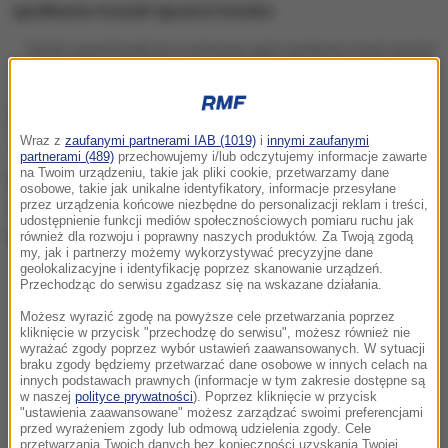
Robert Lewandowski już w pierwszej części spotkania musiał opuścić
boisko
Pierwszą żółtą kartkę 34-letni napastnik zobaczył w
Wraz z
zaufanymi partnerami IAB (1019)
i
innymi zaufanymi
11. minucie za faul taktyczny, a dwadzieścia minut
partnerami (489)
przechowujemy i/lub odczytujemy informacje zawarte
na Twoim urządzeniu, takie jak pliki cookie, przetwarzamy dane
później ponownie został upomniany przez sędziego,
osobowe, takie jak unikalne identyfikatory, informacje przesyłane
tym razem za uderzenie rywala (Davida Garcię)
przez urządzenia końcowe niezbędne do personalizacji reklam i treści,
udostępnienie funkcji mediów społecznościowych pomiaru ruchu jak
łokciem w twarz w walce o piłkę.
również dla rozwoju i poprawny naszych produktów. Za Twoją zgodą
my, jak i partnerzy możemy wykorzystywać precyzyjne dane
geolokalizacyjne i identyfikację poprzez skanowanie urządzeń.
Przechodząc do serwisu zgadzasz się na wskazane działania.
Możesz wyrazić zgodę na powyższe cele przetwarzania poprzez
kliknięcie w przycisk "przechodzę do serwisu", możesz również nie
wyrażać zgody poprzez wybór ustawień zaawansowanych. W sytuacji
braku zgody będziemy przetwarzać dane osobowe w innych celach na
innych podstawach prawnych (informacje w tym zakresie dostępne są
w naszej
polityce prywatności
). Poprzez kliknięcie w przycisk
"ustawienia zaawansowane" możesz zarządzać swoimi preferencjami
przed wyrażeniem zgody lub odmową udzielenia zgody. Cele
przetwarzania Twoich danych bez konieczności uzyskania Twojej