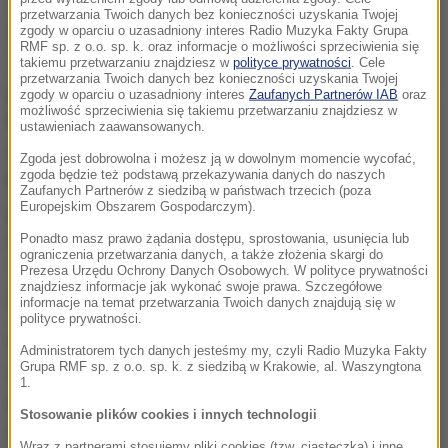
przetwarzania Twoich danych bez konieczności uzyskania Twojej
Symptomatyczny - jak zauważa nasz korespondent
zgody w oparciu o uzasadniony interes Radio Muzyka Fakty Grupa
RMF sp. z o.o. sp. k. oraz informacje o możliwości sprzeciwienia się
- jest zresztą fakt, że polska delegacja nie została
takiemu przetwarzaniu znajdziesz w
polityce prywatności
. Cele
przetwarzania Twoich danych bez konieczności uzyskania Twojej
przyjęta w samym pałacu, ale w sąsiednim budynku,
zgody w oparciu o uzasadniony interes
Zaufanych Partnerów IAB
oraz
możliwość sprzeciwienia się takiemu przetwarzaniu znajdziesz w
który przed wiekiem pełnił rolę domu dla służby
ustawieniach zaawansowanych.
obsługującej rodzinę Morozowów - bogatych
Zgoda jest dobrowolna i możesz ją w dowolnym momencie wycofać,
zgoda będzie też podstawą przekazywania danych do naszych
kupców, którzy pod koniec XIX wieku zbudowali ten
Zaufanych Partnerów z siedzibą w państwach trzecich (poza
Europejskim Obszarem Gospodarczym).
pałac. W głównym budynku pałacyku przyjmowano
Ponadto masz prawo żądania dostępu, sprostowania, usunięcia lub
w tym czasie inne delegacje.
ograniczenia przetwarzania danych, a także złożenia skargi do
Prezesa Urzędu Ochrony Danych Osobowych. W polityce prywatności
znajdziesz informacje jak wykonać swoje prawa. Szczegółowe
Z Moskwy płynęły jasne sygnały
informacje na temat przetwarzania Twoich danych znajdują się w
polityce prywatności.
Rosjanie już wcześniej wysyłali jasne sygnały, że po
Administratorem tych danych jesteśmy my, czyli Radio Muzyka Fakty
Grupa RMF sp. z o.o. sp. k. z siedzibą w Krakowie, al. Waszyngtona
rozmowach nie należy spodziewać się żadnego
1.
przełomu. Wczoraj po południu rzecznik rosyjskiej
Stosowanie plików cookies i innych technologii
dyplomacji Maria Zacharowa ponownie pouczała
Wraz z partnerami stosujemy pliki cookies (tzw. ciasteczka) i inne